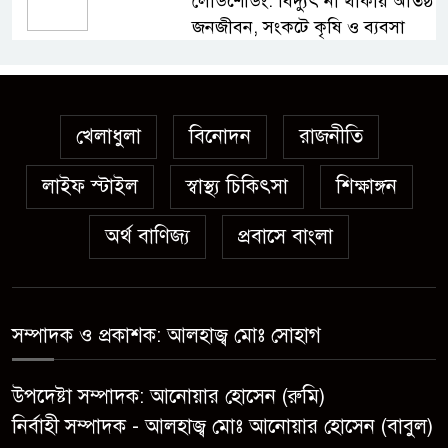
লোডশেডিং: বিদ্যুৎ না থাকায় অতিষ্ঠ
জনজীবন, সংকটে কৃষি ও ব্যবসা
অস্ত্র উদ্ধারে ডেভিড ইমনসহ ৫
সন্ত্রাসীর ১০ দিনের রিমান্ড চাইবে
পুলিশ
খেলাধুলা
বিনোদন
রাজনীতি
লাইফ স্টাইল
স্বাস্থ্য চিকিৎসা
সেনবাগে নতুন গ্যাস কূপের খনন
শিক্ষাঙ্গন
শুরু, মিলতে পারে দৈনিক ৫-৭
অর্থ বাণিজ্য
প্রবাসে বাংলা
মিলিয়ন ঘনফুট গ্যাস
মেয়েকে ধর্ষণের অভিযোগে সেনবাগে
বাবা গ্রেপ্তার
সম্পাদক ও প্রকাশক: আলহাজ্ব মোঃ সোহাগ
সোনাতলা পৌরসভার উপ-সহকারী
উপদেষ্টা সম্পাদক: আনোয়ার হোসেন (রুমি)
প্রকৌশলীর বিরুদ্ধে সাংবাদিকের
নির্বাহী সম্পাদক - আলহাজ্ব মোঃ আনোয়ার হোসেন (বাবুল)
অভিযোগ,তদন্তের আশ্বাস প্রশাসকের