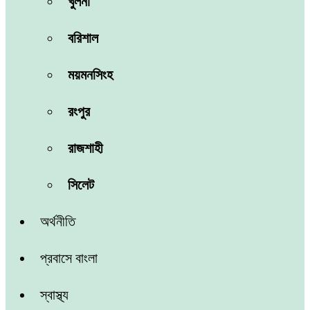
খুলনা
বরিশাল
ময়মনসিংহ
রংপুর
রাজশাহী
সিলেট
অর্থনীতি
প্রবাসে বাংলা
স্বাস্থ্য