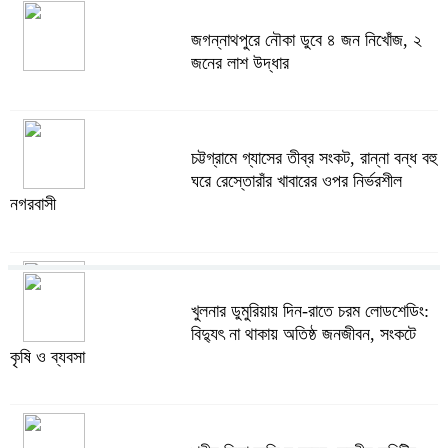
জগন্নাথপুরে নৌকা ডুবে ৪ জন নিখোঁজ, ২
জনের লাশ উদ্ধার
চট্টগ্রামে গ্যাসের তীব্র সংকট, রান্না বন্ধ বহু
ঘরে রেস্তোরাঁর খাবারের ওপর নির্ভরশীল
নগরবাসী
খুলনার ডুমুরিয়ায় দিন-রাতে চরম লোডশেডিং:
খুলনার ডুমুরিয়ায় দিন-রাতে চরম লোডশেডিং:
বিদ্যুৎ না থাকায় অতিষ্ঠ জনজীবন, সংকটে
বিদ্যুৎ না থাকায় অতিষ্ঠ জনজীবন, সংকটে
কৃষি ও ব্যবসা
কৃষি ও ব্যবসা
অস্ত্র উদ্ধারে ডেভিড ইমনসহ ৫ সন্ত্রাসীর