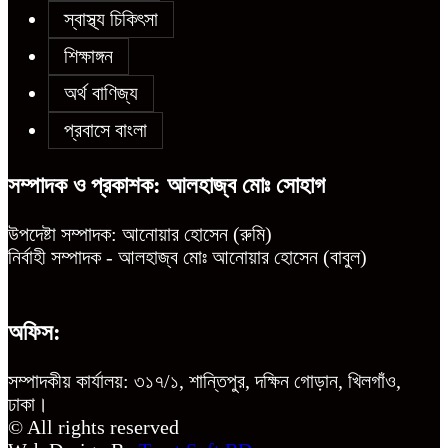
স্বাস্থ্য চিকিৎসা
চট্টগ্রামে শিশু মাহফুজ হত্যা মামলায়
শিক্ষাঙ্গন
মৃত্যুদণ্ড, বর্ষা হত্যা মামলায় সাক্ষ্যগ্রহণ
শুরু
অর্থ বাণিজ্য
প্রবাসে বাংলা
উন্নয়ন কে প্রাধান্য দিয়ে বগুড়ার সোনাতলা
সম্পাদক ও প্রকাশক: আলহাজ্ব মোঃ সোহাগ
পৌরসভার ২০২৬/২০২৭ অর্থ বছরের বাজেট
ঘোষণা
উপদেষ্টা সম্পাদক: আনোয়ার হোসেন (রুমি)
নির্বাহী সম্পাদক - আলহাজ্ব মোঃ আনোয়ার হোসেন (বাবুল)
অফিস:
সম্পাদকীয় কার্যালয়: ৩১৭/১, শান্তিপুর, দক্ষিন গোড়ান, খিলগাঁও,
ঢাকা।
© All rights reserved