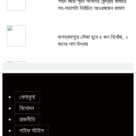
শহীদ জিয়া স্মৃতি সংসদের কেন্দ্রীয় কমিটির
১০ দিনের রিমান্ড চাইবে পুলিশ
সহ-সভাপতি নির্বাচিত আওরঙ্গজেব কামাল
সেনবাগে নতুন গ্যাস কূপের খনন শুরু, মিলতে
জগন্নাথপুরে নৌকা ডুবে ৪ জন নিখোঁজ, ২
পারে দৈনিক ৫-৭ মিলিয়ন ঘনফুট গ্যাস
জনের লাশ উদ্ধার
মেয়েকে ধর্ষণের অভিযোগে সেনবাগে বাবা
চট্টগ্রামে গ্যাসের তীব্র সংকট, রান্না বন্ধ বহু
গ্রেপ্তার
ঘরে রেস্তোরাঁর খাবারের ওপর নির্ভরশীল
নগরবাসী
খেলাধুলা
সোনাতলা পৌরসভার উপ-সহকারী প্রকৌশলীর
বিনোদন
বিরুদ্ধে সাংবাদিকের অভিযোগ,তদন্তের
রাজনীতি
আশ্বাস প্রশাসকের
লাইফ স্টাইল