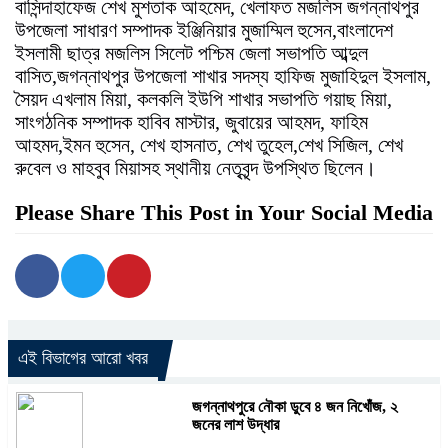
বাসিন্দাহাফেজ শেখ মুশতাক আহমেদ, খেলাফত মজলিস জগন্নাথপুর
উপজেলা সাধারণ সম্পাদক ইঞ্জিনিয়ার মুজাম্মিল হুসেন,বাংলাদেশ
ইসলামী ছাত্র মজলিস সিলেট পশ্চিম জেলা সভাপতি আব্দুল
বাসিত,জগন্নাথপুর উপজেলা শাখার সদস্য হাফিজ মুজাহিদুল ইসলাম,
সৈয়দ এখলাম মিয়া, কলকলি ইউপি শাখার সভাপতি গয়াছ মিয়া,
সাংগঠনিক সম্পাদক হাবিব মাস্টার, জুবায়ের আহমদ, ফাহিম
আহমদ,ইমন হুসেন, শেখ হাসনাত, শেখ তুহেল,শেখ সিজিল, শেখ
রুবেল ও মাহবুব মিয়াসহ স্থানীয় নেতৃবৃন্দ উপস্থিত ছিলেন।
Please Share This Post in Your Social Media
এই বিভাগের আরো খবর
জগন্নাথপুরে নৌকা ডুবে ৪ জন নিখোঁজ, ২
জনের লাশ উদ্ধার