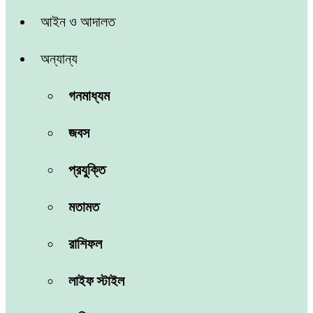
আইন ও আদালত
অন্যান্য
গনমাধ্যম
জবস
প্রযুক্তি
মতামত
রাশিফল
লাইফ স্টাইল