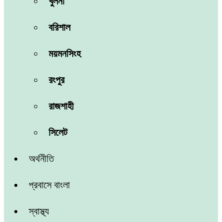
খুলনা
বরিশাল
ময়মনসিংহ
রংপুর
রাজশাহী
সিলেট
অর্থনীতি
প্রবাসে বাংলা
স্বাস্থ্য