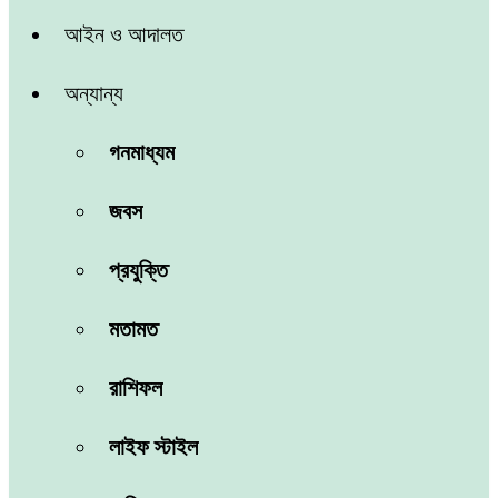
আইন ও আদালত
অন্যান্য
গনমাধ্যম
জবস
প্রযুক্তি
মতামত
রাশিফল
লাইফ স্টাইল