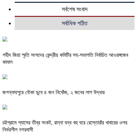
সর্বশেষ সংবাদ
সর্বাধিক পঠিত
শহীদ জিয়া স্মৃতি সংসদের কেন্দ্রীয় কমিটির সহ-সভাপতি নির্বাচিত আওরঙ্গজেব
কামাল
জগন্নাথপুরে নৌকা ডুবে ৪ জন নিখোঁজ, ২ জনের লাশ উদ্ধার
চট্টগ্রামে গ্যাসের তীব্র সংকট, রান্না বন্ধ বহু ঘরে রেস্তোরাঁর খাবারের ওপর
নির্ভরশীল নগরবাসী