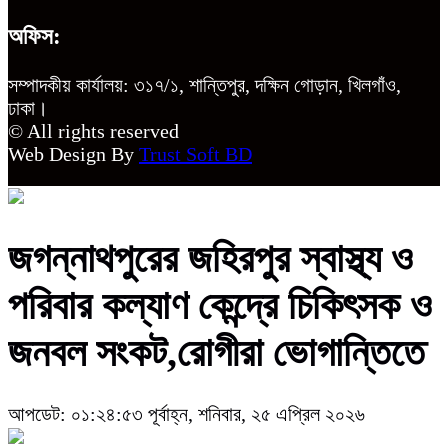
অফিস:
সম্পাদকীয় কার্যালয়: ৩১৭/১, শান্তিপুর, দক্ষিন গোড়ান, খিলগাঁও,
ঢাকা।
© All rights reserved
Web Design By
Trust Soft BD
জগন্নাথপুরের জহিরপুর স্বাস্থ্য ও
পরিবার কল্যাণ কেন্দ্রে চিকিৎসক ও
জনবল সংকট,রোগীরা ভোগান্তিতে
আপডেট: ০১:২৪:৫৩ পূর্বাহ্ন, শনিবার, ২৫ এপ্রিল ২০২৬