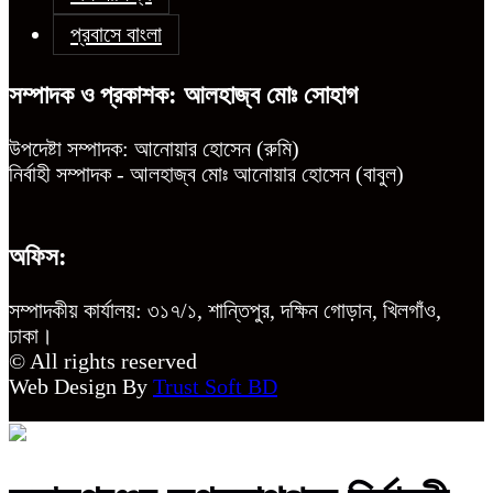
প্রবাসে বাংলা
সম্পাদক ও প্রকাশক: আলহাজ্ব মোঃ সোহাগ
উপদেষ্টা সম্পাদক: আনোয়ার হোসেন (রুমি)
নির্বাহী সম্পাদক - আলহাজ্ব মোঃ আনোয়ার হোসেন (বাবুল)
অফিস:
সম্পাদকীয় কার্যালয়: ৩১৭/১, শান্তিপুর, দক্ষিন গোড়ান, খিলগাঁও,
ঢাকা।
© All rights reserved
Web Design By
Trust Soft BD