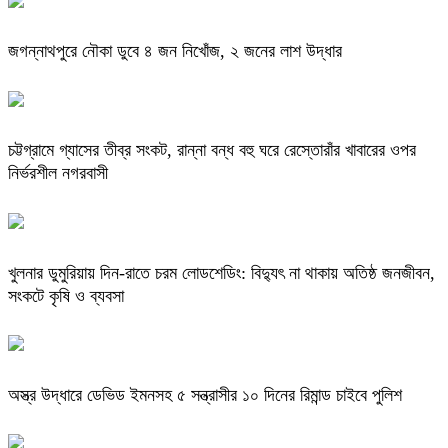
জগন্নাথপুরে নৌকা ডুবে ৪ জন নিখোঁজ, ২ জনের লাশ উদ্ধার
চট্টগ্রামে গ্যাসের তীব্র সংকট, রান্না বন্ধ বহু ঘরে রেস্তোরাঁর খাবারের ওপর
নির্ভরশীল নগরবাসী
খুলনার ডুমুরিয়ায় দিন-রাতে চরম লোডশেডিং: বিদ্যুৎ না থাকায় অতিষ্ঠ জনজীবন,
সংকটে কৃষি ও ব্যবসা
অস্ত্র উদ্ধারে ডেভিড ইমনসহ ৫ সন্ত্রাসীর ১০ দিনের রিমান্ড চাইবে পুলিশ