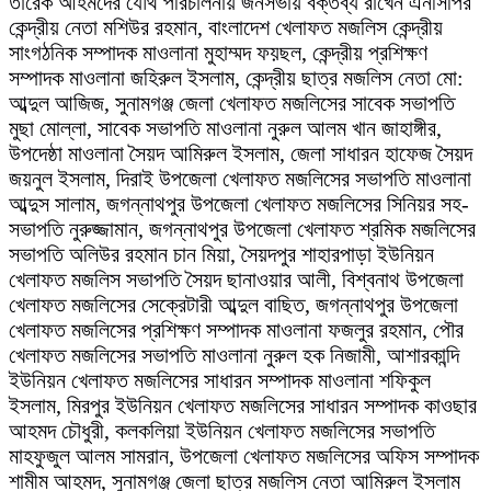
তারেক আহমদের যৌথ পরিচালনায় জনসভায় বক্তব্য রাখেন এনসিপির
কেন্দ্রীয় নেতা মশিউর রহমান, বাংলাদেশ খেলাফত মজলিস কেন্দ্রীয়
সাংগঠনিক সম্পাদক মাওলানা মুহাম্মদ ফয়ছল, কেন্দ্রীয় প্রশিক্ষণ
সম্পাদক মাওলানা জহিরুল ইসলাম, কেন্দ্রীয় ছাত্র মজলিস নেতা মো:
আব্দুল আজিজ, সুনামগঞ্জ জেলা খেলাফত মজলিসের সাবেক সভাপতি
মুছা মোল্লা, সাবেক সভাপতি মাওলানা নুরুল আলম খান জাহাঙ্গীর,
উপদেষ্ঠা মাওলানা সৈয়দ আমিরুল ইসলাম, জেলা সাধারন হাফেজ সৈয়দ
জয়নুল ইসলাম, দিরাই উপজেলা খেলাফত মজলিসের সভাপতি মাওলানা
আব্দুস সালাম, জগন্নাথপুর উপজেলা খেলাফত মজলিসের সিনিয়র সহ-
সভাপতি নুরুজ্জামান, জগন্নাথপুর উপজেলা খেলাফত শ্রমিক মজলিসের
সভাপতি অলিউর রহমান চান মিয়া, সৈয়দপুর শাহারপাড়া ইউনিয়ন
খেলাফত মজলিস সভাপতি সৈয়দ ছানাওয়ার আলী, বিশ্বনাথ উপজেলা
খেলাফত মজলিসের সেক্রেটারী আব্দুল বাছিত, জগন্নাথপুর উপজেলা
খেলাফত মজলিসের প্রশিক্ষণ সম্পাদক মাওলানা ফজলুর রহমান, পৌর
খেলাফত মজলিসের সভাপতি মাওলানা নুরুল হক নিজামী, আশারকান্দি
ইউনিয়ন খেলাফত মজলিসের সাধারন সম্পাদক মাওলানা শফিকুল
ইসলাম, মিরপুর ইউনিয়ন খেলাফত মজলিসের সাধারন সম্পাদক কাওছার
আহমদ চৌধুরী, কলকলিয়া ইউনিয়ন খেলাফত মজলিসের সভাপতি
মাহফুজুল আলম সামরান, উপজেলা খেলাফত মজলিসের অফিস সম্পাদক
শামীম আহমদ, সুনামগঞ্জ জেলা ছাত্র মজলিস নেতা আমিরুল ইসলাম