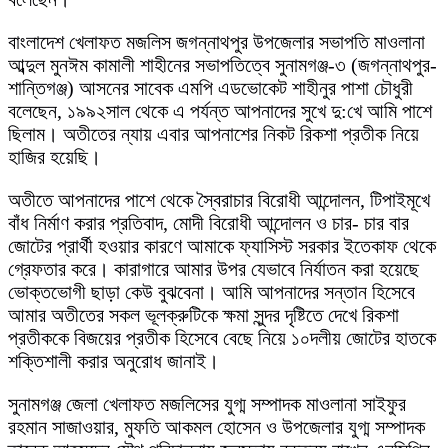
বাংলাদেশ খেলাফত মজলিস জগন্নাথপুর উপজেলার সভাপতি মাওলানা
আব্দুল মুনঈম কামালী শাহীনের সভাপতিত্বে সুনামগঞ্জ-৩ (জগন্নাথপুর-
শান্তিগঞ্জ) আসনের সাবেক এমপি এডভোকেট শাহীনুর পাশা চৌধুরী
বলেছেন, ১৯৯২সাল থেকে এ পর্যন্ত আপনাদের সুখে দু:খে আমি পাশে
ছিলাম। অতীতের ন্যায় এবার আপনাশের নিকট রিকশা প্রতীক নিয়ে
হাজির হয়েছি।
অতীতে আপনাদের পাশে থেকে স্বৈরাচার বিরোধী আন্দোলন, টিপাইমূখে
বাঁধ নির্মাণ করার প্রতিবাদ, মোদী বিরোধী আন্দোলন ও চার- চার বার
জোটের প্রার্থী হওয়ার কারণে আমাকে ফ্যাসিস্ট সরকার ইতেকাফ থেকে
গ্রেফতার করে। কারাগারে আমার উপর যেভাবে নির্যাতন করা হয়েছে
ভোক্তভোগী ছাড়া কেউ বুঝবেনা। আমি আপনাদের সন্তান হিসেবে
আমার অতীতের সকল ভূলক্রুটিকে ক্ষমা সুন্দর দৃষ্টিতে দেখে রিকশা
প্রতীককে বিজয়ের প্রতীক হিসেবে বেছে নিয়ে ১০দলীয় জোটের হাতকে
শক্তিশালী করার অনুরোধ জানাই।
সুনামগঞ্জ জেলা খেলাফত মজলিসের যুগ্ম সম্পাদক মাওলানা সাইফুর
রহমান সাজাওয়ার, মুফতি আকমল হোসেন ও উপজেলার যুগ্ম সম্পাদক