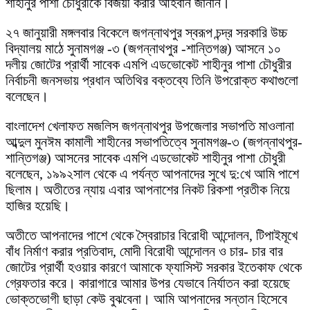
শাহীনুর পাশা চৌধুরীকে বিজয়ী করার আহবান জানান।
২৭ জানুয়ারী মঙ্গলবার বিকেলে জগন্নাথপুর স্বরূপ চন্দ্র সরকারি উচ্চ
বিদ্যালয় মাঠে সুনামগঞ্জ -৩ (জগন্নাথপুর -শান্তিগঞ্জ) আসনে ১০
দলীয় জোটের প্রার্থী সাবেক এমপি এডভোকেট শাহীনুর পাশা চৌধুরীর
নির্বাচনী জনসভায় প্রধান অতিথির বক্তব্যে তিনি উপরোক্ত কথাগুলো
বলেছেন।
বাংলাদেশ খেলাফত মজলিস জগন্নাথপুর উপজেলার সভাপতি মাওলানা
আব্দুল মুনঈম কামালী শাহীনের সভাপতিত্বে সুনামগঞ্জ-৩ (জগন্নাথপুর-
শান্তিগঞ্জ) আসনের সাবেক এমপি এডভোকেট শাহীনুর পাশা চৌধুরী
বলেছেন, ১৯৯২সাল থেকে এ পর্যন্ত আপনাদের সুখে দু:খে আমি পাশে
ছিলাম। অতীতের ন্যায় এবার আপনাশের নিকট রিকশা প্রতীক নিয়ে
হাজির হয়েছি।
অতীতে আপনাদের পাশে থেকে স্বৈরাচার বিরোধী আন্দোলন, টিপাইমূখে
বাঁধ নির্মাণ করার প্রতিবাদ, মোদী বিরোধী আন্দোলন ও চার- চার বার
জোটের প্রার্থী হওয়ার কারণে আমাকে ফ্যাসিস্ট সরকার ইতেকাফ থেকে
গ্রেফতার করে। কারাগারে আমার উপর যেভাবে নির্যাতন করা হয়েছে
ভোক্তভোগী ছাড়া কেউ বুঝবেনা। আমি আপনাদের সন্তান হিসেবে