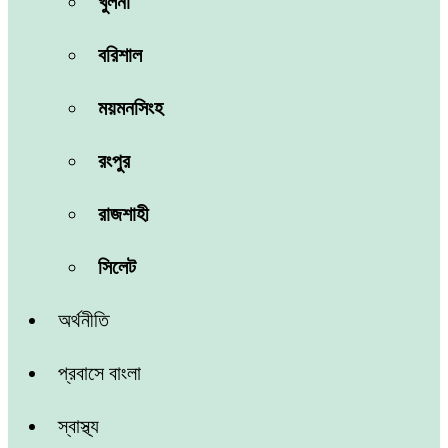
খুলনা
বরিশাল
ময়মনসিংহ
রংপুর
রাজশাহী
সিলেট
অর্থনীতি
প্রবাসে বাংলা
স্বাস্থ্য