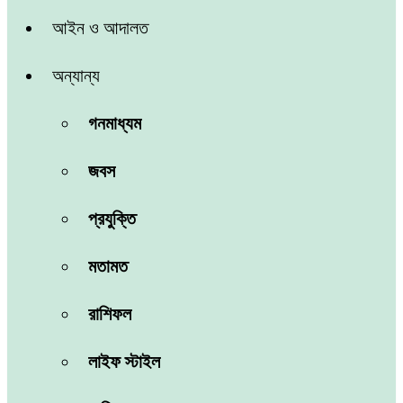
আইন ও আদালত
অন্যান্য
গনমাধ্যম
জবস
প্রযুক্তি
মতামত
রাশিফল
লাইফ স্টাইল