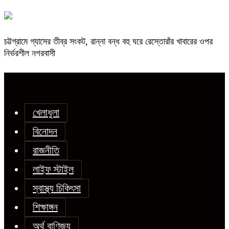
চট্টগ্রামে গ্যাসের তীব্র সংকট, রান্না বন্ধ বহু ঘরে রেস্তোরাঁর খাবারের ওপর
নির্ভরশীল নগরবাসী
খেলাধুলা
বিনোদন
রাজনীতি
লাইফ স্টাইল
স্বাস্থ্য চিকিৎসা
শিক্ষাঙ্গন
অর্থ বাণিজ্য