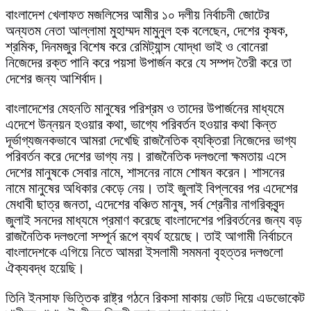
বাংলাদেশ খেলাফত মজলিসের আমীর ১০ দলীয় নির্বাচনী জোটের
অন্যতম নেতা আল্লামা মুহাম্মদ মামুনুল হক বলেছেন, দেশের কৃষক,
শ্রমিক, দিনমজুর বিশেষ করে রেমিট্যান্স যোদ্ধা ভাই ও বোনেরা
নিজেদের রক্ত পানি করে পয়সা উপার্জন করে যে সম্পদ তৈরী করে তা
দেশের জন্য আশির্বাদ।
বাংলাদেশের মেহনতি মানুষের পরিশ্রম ও তাদের উপার্জনের মাধ্যমে
এদেশে উন্নয়ন হওয়ার কথা, ভাগ্যে পরিবর্তন হওয়ার কথা কিন্ত
দূর্ভাগ্যজনকভাবে আমরা দেখেছি রাজনৈতিক ব্যক্তিরা নিজেদের ভাগ্য
পরিবর্তন করে দেশের ভাগ্য নয়। রাজনৈতিক দলগুলো ক্ষমতায় এসে
দেশের মানুষকে সেবার নামে, শাসনের নামে শোষন করেন। শাসনের
নামে মানুষের অধিকার কেড়ে নেয়। তাই জুলাই বিপ্লবের পর এদেশের
মেধাবী ছাত্র জনতা, এদেশের বঞ্চিত মানুষ, সর্ব শ্রেনীর নাগরিকবৃন্দ
জুলাই সনদের মাধ্যমে প্রমাণ করেছে বাংলাদেশের পরিবর্তনের জন্য বড়
রাজনৈতিক দলগুলো সম্পূর্ন রূপে ব্যর্থ হয়েছে। তাই আগামী নির্বাচনে
বাংলাদেশকে এগিয়ে নিতে আমরা ইসলামী সমমনা বৃহত্তর দলগুলো
ঐক্যবদ্ধ হয়েছি।
তিনি ইনসাফ ভিত্তিক রাষ্ট্র গঠনে রিকসা মাকায় ভোট দিয়ে এডভোকেট