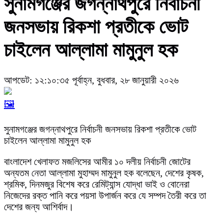
সুনামগঞ্জের জগন্নাথপুরে নির্বাচনী
জনসভায় রিকশা প্রতীকে ভোট
চাইলেন আল্লামা মামুনুল হক
আপডেট: ১২:১০:৩৫ পূর্বাহ্ন, বুধবার, ২৮ জানুয়ারী ২০২৬
🖼️
সুনামগঞ্জের জগন্নাথপুরে নির্বাচনী জনসভায় রিকশা প্রতীকে ভোট
চাইলেন আল্লামা মামুনুল হক
বাংলাদেশ খেলাফত মজলিসের আমীর ১০ দলীয় নির্বাচনী জোটের
অন্যতম নেতা আল্লামা মুহাম্মদ মামুনুল হক বলেছেন, দেশের কৃষক,
শ্রমিক, দিনমজুর বিশেষ করে রেমিট্যান্স যোদ্ধা ভাই ও বোনেরা
নিজেদের রক্ত পানি করে পয়সা উপার্জন করে যে সম্পদ তৈরী করে তা
দেশের জন্য আশির্বাদ।