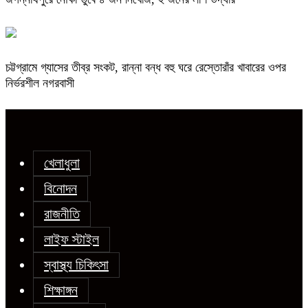
চট্টগ্রামে গ্যাসের তীব্র সংকট, রান্না বন্ধ বহু ঘরে রেস্তোরাঁর খাবারের ওপর
নির্ভরশীল নগরবাসী
খেলাধুলা
বিনোদন
রাজনীতি
লাইফ স্টাইল
স্বাস্থ্য চিকিৎসা
শিক্ষাঙ্গন