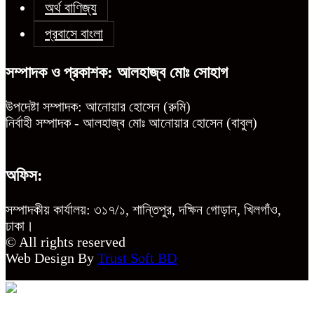
অর্থ বাণিজ্য
প্রবাসে বাংলা
সম্পাদক ও প্রকাশক: আলহাজ্ব মোঃ সোহাগ
উপদেষ্টা সম্পাদক: আনোয়ার হোসেন (রুমি)
নির্বাহী সম্পাদক - আলহাজ্ব মোঃ আনোয়ার হোসেন (বাবুল)
অফিস:
সম্পাদকীয় কার্যালয়: ৩১৭/১, শান্তিপুর, দক্ষিন গোড়ান, খিলগাঁও,
ঢাকা।
© All rights reserved
Web Design By
Trust Soft BD