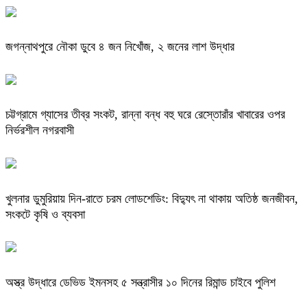
জগন্নাথপুরে নৌকা ডুবে ৪ জন নিখোঁজ, ২ জনের লাশ উদ্ধার
চট্টগ্রামে গ্যাসের তীব্র সংকট, রান্না বন্ধ বহু ঘরে রেস্তোরাঁর খাবারের ওপর
নির্ভরশীল নগরবাসী
খুলনার ডুমুরিয়ায় দিন-রাতে চরম লোডশেডিং: বিদ্যুৎ না থাকায় অতিষ্ঠ জনজীবন,
সংকটে কৃষি ও ব্যবসা
অস্ত্র উদ্ধারে ডেভিড ইমনসহ ৫ সন্ত্রাসীর ১০ দিনের রিমান্ড চাইবে পুলিশ