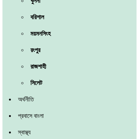
খুলনা
বরিশাল
ময়মনসিংহ
রংপুর
রাজশাহী
সিলেট
অর্থনীতি
প্রবাসে বাংলা
স্বাস্থ্য