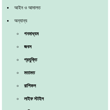
আইন ও আদালত
অন্যান্য
গনমাধ্যম
জবস
প্রযুক্তি
মতামত
রাশিফল
লাইফ স্টাইল