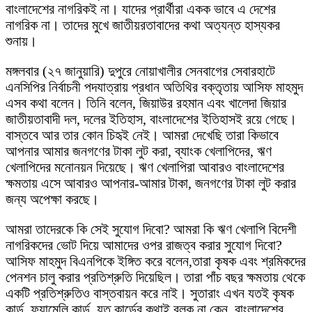
বাংলাদেশের নাগরিকই না। যাদের প্রার্থীরা একক ভাবে এ দেশের
নাগরিক না। তাদের মুখে জাতীয়রতাবাদের কথা অত্যন্ত হাস্যকর
শুনায়।
মঙ্গলবার (২৭ জানুয়ারি) দুপুরে নোয়াখালীর সেনবাগের সেবারহাটে
এনসিপির নির্বাচনী পদযাত্রায় প্রধান অতিথির বক্তৃতায় আসিফ মাহমুদ
এসব কথা বলেন। তিনি বলেন, জিয়াউর রহমান এবং খালেদা জিয়ার
জাতীয়তাবাদী দল, দলের ইতিহাস, বাংলাদেশের ইতিহাসই রয়ে গেছে।
বাস্তবে আর তার কোন চিহৃই নেই। আমরা দেখেছি তারা কিভাবে
আপনার আমার জনগণের টাকা লুট করা, ব্যাংক খেলাপিদের, ঋণ
খেলাপিদের মনোনয়ন দিয়েছে। ঋণ খেলাপিরা আবারও বাংলাদেশের
ক্ষমতায় এসে আবারও আপনার-আমার টাকা, জনগণের টাকা লুট করার
জন্য অপেক্ষা করছে।
আমরা তাদেরকে কি সেই সুযোগ দিবো? আমরা কি ঋণ খেলাপি বিদেশী
নাগরিকদের ভোট দিয়ে আমাদের ওপর রাজত্ব করার সুযোগ দিবো?
আসিফ মাহমুদ বিএনপিকে ইঙ্গিত করে বলেন,তারা কৃষক এবং শ্রমিকদের
পেনশন চালু করার প্রতিশ্রুতি দিয়েছিল। তারা পাঁচ বছর ক্ষমতায় থেকে
একটি প্রতিশ্রুতিও বাস্তবায়ন করে নাই। সুতারাং এখন যতই কৃষক
কার্ড, ফ্যামেলি কার্ড, যত কার্ডের কথাই বলুক না কেন, বাংলাদেশের