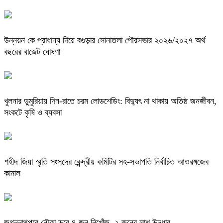
উন্নয়ন কে প্রাধান্য দিয়ে বগুড়ার সোনাতলা পৌরসভার ২০২৬/২০২৭ অর্থ
বছরের বাজেট ঘোষণা
খুলনার ডুমুরিয়ায় দিন-রাতে চরম লোডশেডিং: বিদ্যুৎ না থাকায় অতিষ্ঠ জনজীবন,
সংকটে কৃষি ও ব্যবসা
শহীদ জিয়া স্মৃতি সংসদের কেন্দ্রীয় কমিটির সহ-সভাপতি নির্বাচিত আওরঙ্গজেব
কামাল
জগন্নাথপুরে নৌকা ডুবে ৪ জন নিখোঁজ, ২ জনের লাশ উদ্ধার