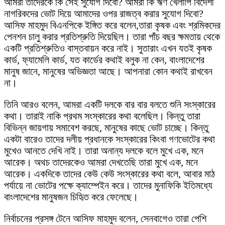
আমরা তাদেরকে কি সেই সুযোগ দিবো? আমরা কি ঋণ খেলাপি বিদেশী
নাগরিকদের ভোট দিয়ে আমাদের ওপর রাজত্ব করার সুযোগ দিবো?
আসিফ মাহমুদ বিএনপিকে ইঙ্গিত করে বলেন,তারা কৃষক এবং শ্রমিকদের
পেনশন চালু করার প্রতিশ্রুতি দিয়েছিল। তারা পাঁচ বছর ক্ষমতায় থেকে
একটি প্রতিশ্রুতিও বাস্তবায়ন করে নাই। সুতারাং এখন যতই কৃষক
কার্ড, ফ্যামেলি কার্ড, যত কার্ডের কথাই বলুক না কেন, বাংলাদেশের
মানুষ জানে, মানুষের অভিজ্ঞতা আছে। আপনারা কোন কথাই রাখবেন
না।
তিনি আরও বলেন, আমরা একটি দলকে বার বার বলতে শুনি সংস্কারের
কথা। তারাই নাকি প্রথম সংস্কারের কথা বলেছিল। কিন্তু তারা
বিভিন্ন জায়গায় সমাবেশ করছে, মানুষের কাছে ভোট চাচ্ছে। কিন্তু
একটা বারেও তাদের দলীয় প্রধানকে সংস্কারের কিংবা গণভোটের কথা
মুখেও আনতে দেখি নাই। তারা অনান্য দলকে বলে মুখে এক, মনে
আরেক। অথচ তাদেরকেও আমরা দেখতেছি তারা মুখে এক, মনে
আরেক। একদিকে তাদের কেউ কেউ সংস্কারের কথা বলে, আবার মাঠ
পর্যায়ে না ভোটের পক্ষে ক্যাম্পেইন করে। তাদের মুনাফিকি ইতিমধ্যে
বাংলাদেশের মানুষজন চিহিৃত করে ফেলেছে।
নির্বাচনের প্রসঙ্গ টেনে আসিফ মাহমুদ বলেন, সেনবাগেও তারা পেশি