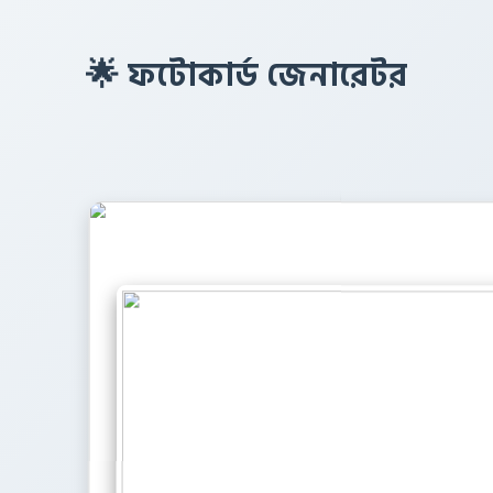
🌟 ফটোকার্ড জেনারেটর