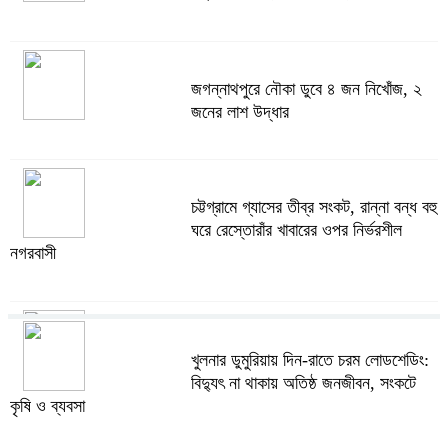
জগন্নাথপুরে নৌকা ডুবে ৪ জন নিখোঁজ, ২
জনের লাশ উদ্ধার
চট্টগ্রামে গ্যাসের তীব্র সংকট, রান্না বন্ধ বহু
ঘরে রেস্তোরাঁর খাবারের ওপর নির্ভরশীল
নগরবাসী
খুলনার ডুমুরিয়ায় দিন-রাতে চরম লোডশেডিং:
খুলনার ডুমুরিয়ায় দিন-রাতে চরম লোডশেডিং:
বিদ্যুৎ না থাকায় অতিষ্ঠ জনজীবন, সংকটে
বিদ্যুৎ না থাকায় অতিষ্ঠ জনজীবন, সংকটে
কৃষি ও ব্যবসা
কৃষি ও ব্যবসা