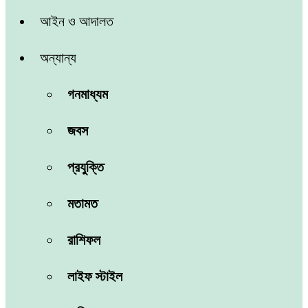
আইন ও আদালত
অন্যান্য
গনমাধ্যম
জবস
প্রযুক্তি
মতামত
রাশিফল
লাইফ স্টাইল