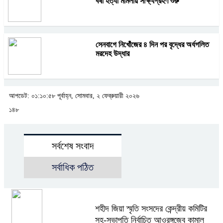
বর্ষা হত্যা মামলায় সাক্ষ্যগ্রহণ শুরু
সেনবাগে নিখোঁজের ৪ দিন পর বৃদ্ধের অর্ধগলিত
মরদেহ উদ্ধার
আপডেট: ০১:১০:৫৮ পূর্বাহ্ন, সোমবার, ২ ফেব্রুয়ারী ২০২৬
১৪৮
সর্বশেষ সংবাদ
সর্বাধিক পঠিত
শহীদ জিয়া স্মৃতি সংসদের কেন্দ্রীয় কমিটির
সহ-সভাপতি নির্বাচিত আওরঙ্গজেব কামাল