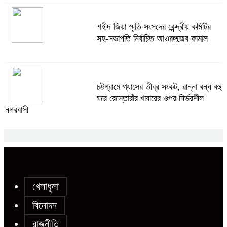
অস্ত্র উদ্ধারে ডেভিড ইমনসহ ৫ সন্ত্রাসীর
শহীদ জিয়া স্মৃতি সংসদের কেন্দ্রীয় কমিটির
১০ দিনের রিমান্ড চাইবে পুলিশ
সহ-সভাপতি নির্বাচিত আওরঙ্গজেব কামাল
সেনবাগে নতুন গ্যাস কূপের খনন শুরু, মিলতে
চট্টগ্রামে গ্যাসের তীব্র সংকট, রান্না বন্ধ বহু
পারে দৈনিক ৫-৭ মিলিয়ন ঘনফুট গ্যাস
ঘরে রেস্তোরাঁর খাবারের ওপর নির্ভরশীল
নগরবাসী
মেয়েকে ধর্ষণের অভিযোগে সেনবাগে বাবা
গ্রেপ্তার
জগন্নাথপুরে নৌকা ডুবে ৪ জন নিখোঁজ, ২
জনের লাশ উদ্ধার
খেলাধুলা
সোনাতলা পৌরসভার উপ-সহকারী প্রকৌশলীর
বিনোদন
বিরুদ্ধে সাংবাদিকের অভিযোগ,তদন্তের
রাজনীতি
আশ্বাস প্রশাসকের