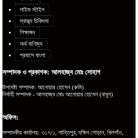
লাইফ স্টাইল
স্বাস্থ্য চিকিৎসা
চট্টগ্রামে শিশু মাহফুজ হত্যা মামলায়
শিক্ষাঙ্গন
মৃত্যুদণ্ড, বর্ষা হত্যা মামলায় সাক্ষ্যগ্রহণ
শুরু
অর্থ বাণিজ্য
প্রবাসে বাংলা
উন্নয়ন কে প্রাধান্য দিয়ে বগুড়ার সোনাতলা
সম্পাদক ও প্রকাশক: আলহাজ্ব মোঃ সোহাগ
পৌরসভার ২০২৬/২০২৭ অর্থ বছরের বাজেট
ঘোষণা
উপদেষ্টা সম্পাদক: আনোয়ার হোসেন (রুমি)
নির্বাহী সম্পাদক - আলহাজ্ব মোঃ আনোয়ার হোসেন (বাবুল)
অফিস:
সম্পাদকীয় কার্যালয়: ৩১৭/১, শান্তিপুর, দক্ষিন গোড়ান, খিলগাঁও,