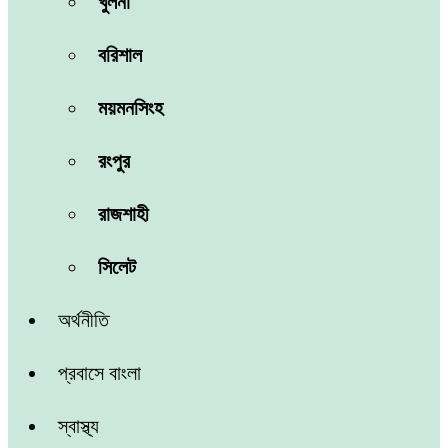
খুলনা
বরিশাল
ময়মনসিংহ
রংপুর
রাজশাহী
সিলেট
অর্থনীতি
প্রবাসে বাংলা
স্বাস্থ্য