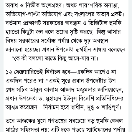
অবাধ ও নির্ভীক অংশগ্রহণ। অথচ পারস্পরিক অনাস্থা,
অভিযোগ-পাল্টা অভিযোগ এবং সংলাপের অভাব প্রকট।
বর্তমান প্রেক্ষাপট সরকারের অবস্থান ও ডিজিটাল হুমকি
হয়তো কিছুটা জন বলে ভয়ের সৃষ্টি করছে। কিন্তু আসার
বিষয় সরকারের সর্বোচ্চ পর্যায় থেকে দৃঢ় অবস্থান
জানানো হয়েছে। প্রধান উপদেষ্টা দ্ব্যর্থহীন ভাষায় বলেছেন
—“কে কী বললো তাতে কিছু আসে-যায় না।
১২ ফেব্রুয়ারিতেই নির্বাচন হবে—একদিন আগেও না,
একদিন পরেও না।”একই সুরে প্রধান উপদেষ্টার উপ-
প্রেস সচিব আবুল কালাম আজাদ মজুমদার জানিয়েছেন,
প্রধান উপদেষ্টা ড. মুহাম্মদ ইউনূস বিদেশি প্রতিনিধিদের
আশ্বস্ত করেছেন—নির্বাচন হবে স্বাধীন, সুষ্ঠু ও শান্তিপূর্ণ।
তবে আজকের যুগে গণতন্ত্রের সবচেয়ে বড় হুমকি কেবল
মাঠের সহিংসতা নয়; এটি ঢুকে পড়ছে স্মার্টফোনের পর্দায়