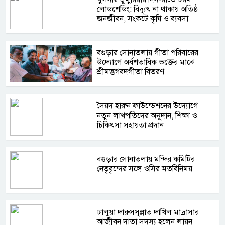
লোডশেডিং: বিদ্যুৎ না থাকায় অতিষ্ঠ
জনজীবন, সংকটে কৃষি ও ব্যবসা
বগুড়ার সোনাতলায় গীতা পরিবারের
উদ্যোগে অর্ধশতাধিক ভক্তের মাঝে
শ্রীমদ্ভগবদ্গীতা বিতরণ
সৈয়দ হারুন ফাউন্ডেশনের উদ্যোগে
নতুন লাখপতিদের অনুদান, শিক্ষা ও
চিকিৎসা সহায়তা প্রদান
বগুড়ার সোনাতলায় মন্দির কমিটির
নেতৃবৃন্দের সঙ্গে ওসির মতবিনিময়
ঢালুয়া দারুসসুন্নাত দাখিল মাদ্রাসার
আজীবন দাতা সদস্য হলেন লায়ন