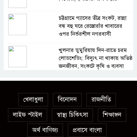
চট্টগ্রামে গ্যাসের তীব্র সংকট, রান্না
বন্ধ বহু ঘরে রেস্তোরাঁর খাবারের
ওপর নির্ভরশীল নগরবাসী
খুলনার ডুমুরিয়ায় দিন-রাতে চরম
লোডশেডিং: বিদ্যুৎ না থাকায় অতিষ্ঠ
জনজীবন, সংকটে কৃষি ও ব্যবসা
অস্ত্র উদ্ধারে ডেভিড ইমনসহ ৫
সন্ত্রাসীর ১০ দিনের রিমান্ড চাইবে
পুলিশ
খেলাধুলা
বিনোদন
রাজনীতি
লাইফ স্টাইল
স্বাস্থ্য চিকিৎসা
সেনবাগে নতুন গ্যাস কূপের খনন
শিক্ষাঙ্গন
শুরু, মিলতে পারে দৈনিক ৫-৭
অর্থ বাণিজ্য
প্রবাসে বাংলা
মিলিয়ন ঘনফুট গ্যাস