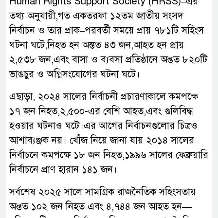
Human Rights Support Society (HRSS)–এর
তথ্য অনুযায়ী,গত একতরফা ১২তম জাতীয় সংসদ
নির্বাচন ও তার প্রাক–পরবর্তী সময়ে প্রায় ৭৮১টি সহিংস
ঘটনা ঘটে,নিহত হন অন্তত ৪৩ জন,আহত হন প্রায়
২,৫৩৮ জন,এবং বাসা ও ব্যবসা প্রতিষ্ঠানে অন্তত ৮২০টি
ভাঙচুর ও অগ্নিসংযোগের ঘটনা ঘটে।
এছাড়া, ২০২৪ সালের নির্বাচনী প্রচারণাকালে কমপক্ষে
১৭ জন নিহত,২,৫০০-এর বেশি আহত,এবং গুলিবিদ্ধ
হওয়ার ঘটনাও ঘটে।এর আগের নির্বাচনগুলোর চিত্রও
আশাব্যঞ্জক নয়। খোঁজ নিয়ে জানা যায় ২০১৪ সালের
নির্বাচনে কমপক্ষে ১৮ জন নিহত,১৯৯৬ সালের ফেব্রুয়ারি
নির্বাচনে প্রাণ হারান ১৪১ জন।
সর্বশেষ ২০২৫ সালে সামগ্রিক রাজনৈতিক সহিংসতায়
অন্তত ১০২ জন নিহত এবং ৪,৭৪৪ জন আহত হন—