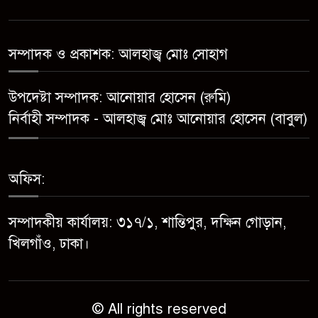
মেয়েকে ধর্ষণের অভিযোগে সেনবাগে
বাবা গ্রেপ্তার
সম্পাদক ও প্রকাশক: আলহাজ্ব মোঃ সোহাগ
সোনাতলা পৌরসভার উপ-সহকারী
উপদেষ্টা সম্পাদক: আনোয়ার হোসেন (রুমি)
প্রকৌশলীর বিরুদ্ধে সাংবাদিকের
নির্বাহী সম্পাদক - আলহাজ্ব মোঃ আনোয়ার হোসেন (বাবুল)
অভিযোগ,তদন্তের আশ্বাস প্রশাসকের
চট্টগ্রামে শিশু মাহফুজ হত্যা মামলায়
অফিস:
মৃত্যুদণ্ড, বর্ষা হত্যা মামলায়
সাক্ষ্যগ্রহণ শুরু
সম্পাদকীয় কার্যালয়: ৩১৭/১, শান্তিপুর, দক্ষিন গোড়ান,
উন্নয়ন কে প্রাধান্য দিয়ে বগুড়ার
খিলগাঁও, ঢাকা।
সোনাতলা পৌরসভার ২০২৬/২০২৭
অর্থ বছরের বাজেট ঘোষণা
© All rights reserved