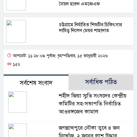
সৈয়দ হারুন এমজেএফ
চট্টগ্রামে নির্যাতিত শিশুটির চিকিৎসার
দায়িত্ব নিলেন মেয়র শাহাদাত
আপডেট: ১১:২৮:০৯ পূর্বাহ্ন, বৃহস্পতিবার, ১৫ জানুয়ারী ২০২৬
১৫২
সর্বাধিক পঠিত
সর্বশেষ সংবাদ
শহীদ জিয়া স্মৃতি সংসদের কেন্দ্রীয়
কমিটির সহ-সভাপতি নির্বাচিত
আওরঙ্গজেব কামাল
জগন্নাথপুরে নৌকা ডুবে ৪ জন
নিখোঁজ, ২ জনের লাশ উদ্ধার