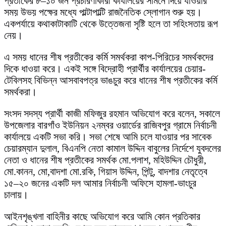
প্রতীকের ৮–১০ জন প্রচারণাকারী কার্যালয়ের সামনে দিয়ে যাওয়ার
সময় উভয় পক্ষের মধ্যে পাল্টাপাল্টি রাজনৈতিক স্লোগান শুরু হয়।
একপর্যায়ে কথাকাটাকাটি থেকে উত্তেজনা সৃষ্টি হলে তা সহিংসতায় রূপ
নেয়।
এ সময় ধানের শীষ প্রতীকের কর্মি সমর্থকরা কাপ-পিরিচের সমর্থকদের
দিকে ধাওয়া করে। একই সঙ্গে বিদ্রোহী প্রার্থীর কার্যালয়ের চেয়ার-
টেবিলসহ বিভিন্ন আসবাবপত্র ভাঙচুর করে ধানের শীষ প্রতীকের কর্মি
সমর্থকরা।
সংসদ সদস্য প্রার্থী কাজী মফিজুর রহমান অভিযোগ করে বলেন, সকালে
উপজেলার বারগাঁও ইউনিয়ন ২নম্বর ওয়ার্ডের রাজিবপুর গ্রামে নির্বাচনী
কার্যালয়ে একটি সভা করি। সভা শেষে আমি চলে যাওয়ার পর সাবেক
চেয়ারম্যান দুলাল, বিএনপি নেতা কামাল উদ্দিন বাবুলের নির্দেশে যুবদলের
নেতা ও ধানের শীষ প্রতীকের সমর্থক মো.পলাশ, মহিউদ্দিন চৌধুরী,
মো.কানন, মো,বাদশা মো.রকি, গিয়াস উদ্দিন, পিন্টু, বাদশার নেতৃত্বে
১৫–২০ জনের একটি দল আমার নির্বাচনী অফিসে হামলা-ভাংচুর
চালায়।
আইনশৃঙ্খলা বাহিনীর কাছে অভিযোগ করে আমি কোন প্রতিকার