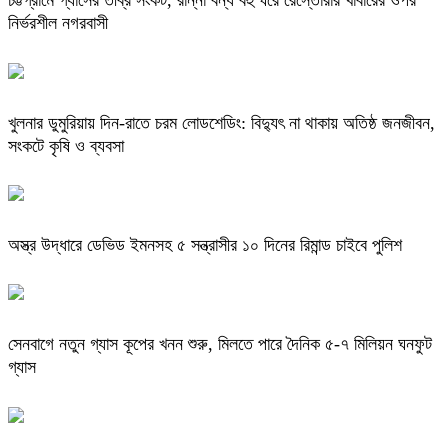
চট্টগ্রামে গ্যাসের তীব্র সংকট, রান্না বন্ধ বহু ঘরে রেস্তোরাঁর খাবারের ওপর
নির্ভরশীল নগরবাসী
খুলনার ডুমুরিয়ায় দিন-রাতে চরম লোডশেডিং: বিদ্যুৎ না থাকায় অতিষ্ঠ জনজীবন,
সংকটে কৃষি ও ব্যবসা
অস্ত্র উদ্ধারে ডেভিড ইমনসহ ৫ সন্ত্রাসীর ১০ দিনের রিমান্ড চাইবে পুলিশ
সেনবাগে নতুন গ্যাস কূপের খনন শুরু, মিলতে পারে দৈনিক ৫-৭ মিলিয়ন ঘনফুট
গ্যাস