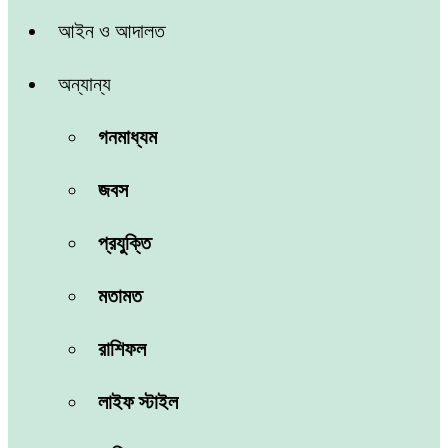
আইন ও আদালত
অন্যান্য
গনমাধ্যম
জবস
প্রযুক্তি
মতামত
রাশিফল
লাইফ স্টাইল