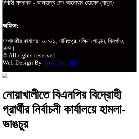
নির্বাহী সম্পাদক - আলহাজ্ব মোঃ আনোয়ার হোসেন (বাবুল)
অফিস:
সম্পাদকীয় কার্যালয়: ৩১৭/১, শান্তিপুর, দক্ষিন গোড়ান, খিলগাঁও,
ঢাকা।
© All rights reserved
Web Design By
Trust Soft BD
নোয়াখালীতে বিএনপির বিদ্রোহী
প্রার্থীর নির্বাচনী কার্যালয়ে হামলা-
ভাঙচুর