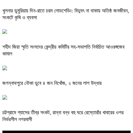
খুলনার ডুমুরিয়ায় দিন-রাতে চরম লোডশেডিং: বিদ্যুৎ না থাকায় অতিষ্ঠ জনজীবন,
সংকটে কৃষি ও ব্যবসা
শহীদ জিয়া স্মৃতি সংসদের কেন্দ্রীয় কমিটির সহ-সভাপতি নির্বাচিত আওরঙ্গজেব
কামাল
জগন্নাথপুরে নৌকা ডুবে ৪ জন নিখোঁজ, ২ জনের লাশ উদ্ধার
চট্টগ্রামে গ্যাসের তীব্র সংকট, রান্না বন্ধ বহু ঘরে রেস্তোরাঁর খাবারের ওপর
নির্ভরশীল নগরবাসী