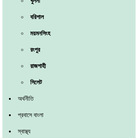
খুলনা
বরিশাল
ময়মনসিংহ
রংপুর
রাজশাহী
সিলেট
অর্থনীতি
প্রবাসে বাংলা
স্বাস্থ্য