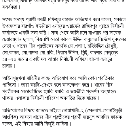
টেবিলসহ বিভিন্ন আসবাবপত্র ভাঙচুর করে ধানের শীষ প্রতীকের কর্মি
সমর্থকরা।
সংসদ সদস্য প্রার্থী কাজী মফিজুর রহমান অভিযোগ করে বলেন, সকালে
উপজেলার বারগাঁও ইউনিয়ন ২নম্বর ওয়ার্ডের রাজিবপুর গ্রামে নির্বাচনী
কার্যালয়ে একটি সভা করি। সভা শেষে আমি চলে যাওয়ার পর সাবেক
চেয়ারম্যান দুলাল, বিএনপি নেতা কামাল উদ্দিন বাবুলের নির্দেশে যুবদলের
নেতা ও ধানের শীষ প্রতীকের সমর্থক মো.পলাশ, মহিউদ্দিন চৌধুরী,
মো.কানন, মো,বাদশা মো.রকি, গিয়াস উদ্দিন, পিন্টু, বাদশার নেতৃত্বে
১৫–২০ জনের একটি দল আমার নির্বাচনী অফিসে হামলা-ভাংচুর
চালায়।
আইনশৃঙ্খলা বাহিনীর কাছে অভিযোগ করে আমি কোন প্রতিকার
পাচ্ছিনা। তারা করছি-দেখবে বলে কালক্ষেপণ করে। ধানের শীষ
প্রতীকের নেতাকর্মিদের হুমকি ধমকি ও ভয়ভীতি প্রদর্শন অব্যাহত
থাকায় এলাকায় নির্বাচনী পরিবেশ অবনতির দিকে যাচ্ছে।
অভিযোগের বিষয়ে জানতে চাইলে নোয়াখালী-২ (সেনবাগ-সোনাইমুড়ী
আংশিক) আসনে ধানের শীষ প্রতীকের প্রার্থী জয়নুল আবদিন ফারুক
বলেন, এই বিষয়ে আমি কিছুই জানিনা।