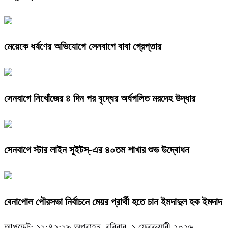
মেয়েকে ধর্ষণের অভিযোগে সেনবাগে বাবা গ্রেপ্তার
সেনবাগে নিখোঁজের ৪ দিন পর বৃদ্ধের অর্ধগলিত মরদেহ উদ্ধার
সেনবাগে স্টার লাইন সুইটস্-এর ৪০তম শাখার শুভ উদ্বোধন
বেনাপোল পৌরসভা নির্বাচনে মেয়র প্রার্থী হতে চান ইমদাদুল হক ইমদাদ
আপডেট: ১১:৪২:১৯ অপরাহ্ন, রবিবার, ১ ফেব্রুয়ারী ২০২৬