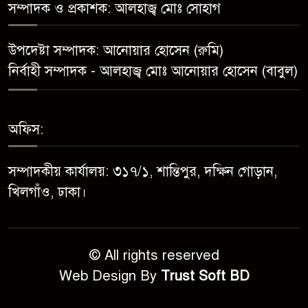
সম্পাদক ও প্রকাশক: আলহাজ্ব মোঃ সোহাগ
সোনাতলা পৌরসভার উপ-সহকারী
উপদেষ্টা সম্পাদক: আনোয়ার হোসেন (রুমি)
প্রকৌশলীর বিরুদ্ধে সাংবাদিকের
নির্বাহী সম্পাদক - আলহাজ্ব মোঃ আনোয়ার হোসেন (বাবুল)
অভিযোগ,তদন্তের আশ্বাস প্রশাসকের
চট্টগ্রামে শিশু মাহফুজ হত্যা মামলায়
অফিস:
মৃত্যুদণ্ড, বর্ষা হত্যা মামলায়
সাক্ষ্যগ্রহণ শুরু
সম্পাদকীয় কার্যালয়: ৩১৭/১, শান্তিপুর, দক্ষিন গোড়ান,
উন্নয়ন কে প্রাধান্য দিয়ে বগুড়ার
খিলগাঁও, ঢাকা।
সোনাতলা পৌরসভার ২০২৬/২০২৭
অর্থ বছরের বাজেট ঘোষণা
© All rights reserved
Web Design By
Trust Soft BD