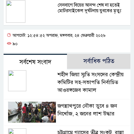
সেনবাগে বিয়ের আনন্দ শেষ না হতেই
মোটরসাইকেল দুর্ঘটনায় যুবকের মৃত্যু
আপডেট: ১২:৫৪:৫২ অপরাহ্ন, মঙ্গলবার, ২৪ ফেব্রুয়ারী ২০২৬
৯০
সর্বাধিক পঠিত
সর্বশেষ সংবাদ
শহীদ জিয়া স্মৃতি সংসদের কেন্দ্রীয়
কমিটির সহ-সভাপতি নির্বাচিত
আওরঙ্গজেব কামাল
জগন্নাথপুরে নৌকা ডুবে ৪ জন
নিখোঁজ, ২ জনের লাশ উদ্ধার
চট্টগ্রামে গ্যাসের তীব্র সংকট, রান্না