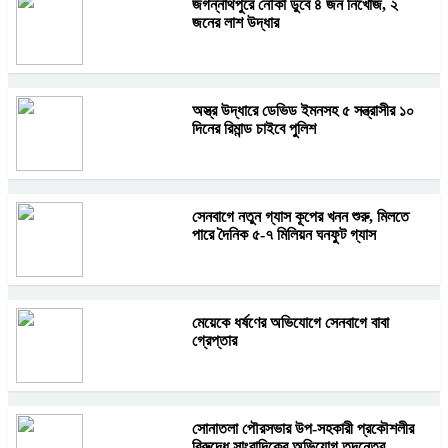
জগন্নাথপুরে নৌকা ডুবে ৪ জন নিখোঁজ, ২
জনের লাশ উদ্ধার
অস্ত্র উদ্ধারে ডেভিড ইমনসহ ৫ সন্ত্রাসীর ১০
দিনের রিমান্ড চাইবে পুলিশ
সেনবাগে নতুন গ্যাস কূপের খনন শুরু, মিলতে
পারে দৈনিক ৫-৭ মিলিয়ন ঘনফুট গ্যাস
মেয়েকে ধর্ষণের অভিযোগে সেনবাগে বাবা
গ্রেপ্তার
সোনাতলা পৌরসভার উপ-সহকারী প্রকৌশলীর
বিরুদ্ধে সাংবাদিকের অভিযোগ,তদন্তের