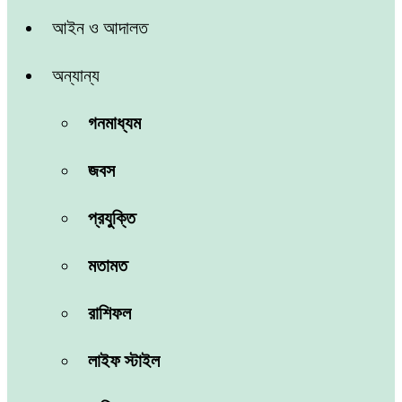
আইন ও আদালত
অন্যান্য
গনমাধ্যম
জবস
প্রযুক্তি
মতামত
রাশিফল
লাইফ স্টাইল