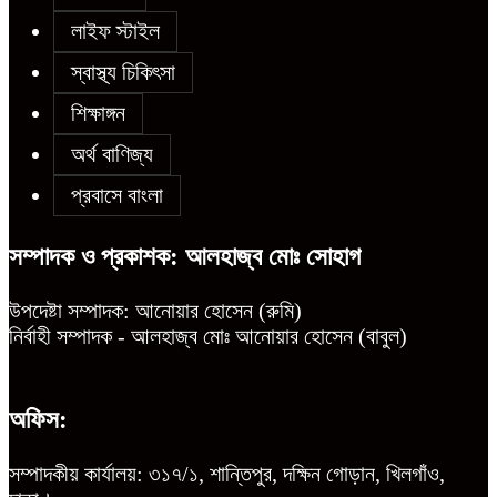
লাইফ স্টাইল
স্বাস্থ্য চিকিৎসা
চট্টগ্রামে শিশু মাহফুজ হত্যা মামলায়
শিক্ষাঙ্গন
মৃত্যুদণ্ড, বর্ষা হত্যা মামলায় সাক্ষ্যগ্রহণ
শুরু
অর্থ বাণিজ্য
প্রবাসে বাংলা
উন্নয়ন কে প্রাধান্য দিয়ে বগুড়ার সোনাতলা
সম্পাদক ও প্রকাশক: আলহাজ্ব মোঃ সোহাগ
পৌরসভার ২০২৬/২০২৭ অর্থ বছরের বাজেট
ঘোষণা
উপদেষ্টা সম্পাদক: আনোয়ার হোসেন (রুমি)
নির্বাহী সম্পাদক - আলহাজ্ব মোঃ আনোয়ার হোসেন (বাবুল)
অফিস:
সম্পাদকীয় কার্যালয়: ৩১৭/১, শান্তিপুর, দক্ষিন গোড়ান, খিলগাঁও,