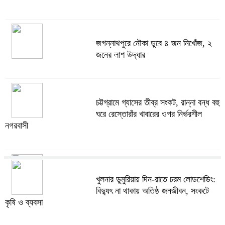
জগন্নাথপুরে নৌকা ডুবে ৪ জন নিখোঁজ, ২
জনের লাশ উদ্ধার
চট্টগ্রামে গ্যাসের তীব্র সংকট, রান্না বন্ধ বহু
ঘরে রেস্তোরাঁর খাবারের ওপর নির্ভরশীল
নগরবাসী
খুলনার ডুমুরিয়ায় দিন-রাতে চরম লোডশেডিং:
খুলনার ডুমুরিয়ায় দিন-রাতে চরম লোডশেডিং:
বিদ্যুৎ না থাকায় অতিষ্ঠ জনজীবন, সংকটে
বিদ্যুৎ না থাকায় অতিষ্ঠ জনজীবন, সংকটে
কৃষি ও ব্যবসা
কৃষি ও ব্যবসা