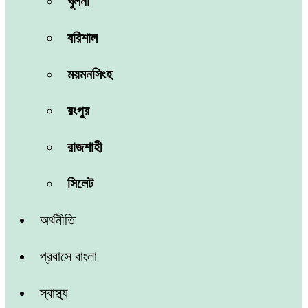
খুলনা
বরিশাল
ময়মনসিংহ
রংপুর
রাজশাহী
সিলেট
অর্থনীতি
প্রবাসে বাংলা
স্বাস্থ্য