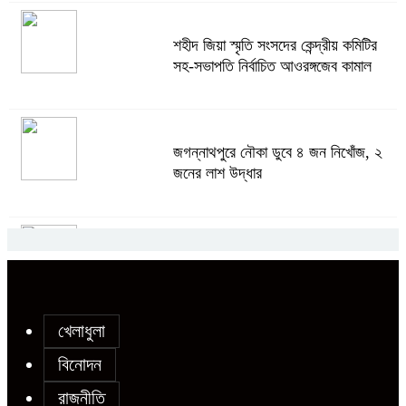
অস্ত্র উদ্ধারে ডেভিড ইমনসহ ৫ সন্ত্রাসীর
শহীদ জিয়া স্মৃতি সংসদের কেন্দ্রীয় কমিটির
১০ দিনের রিমান্ড চাইবে পুলিশ
সহ-সভাপতি নির্বাচিত আওরঙ্গজেব কামাল
সেনবাগে নতুন গ্যাস কূপের খনন শুরু, মিলতে
জগন্নাথপুরে নৌকা ডুবে ৪ জন নিখোঁজ, ২
পারে দৈনিক ৫-৭ মিলিয়ন ঘনফুট গ্যাস
জনের লাশ উদ্ধার
মেয়েকে ধর্ষণের অভিযোগে সেনবাগে বাবা
চট্টগ্রামে গ্যাসের তীব্র সংকট, রান্না বন্ধ বহু
গ্রেপ্তার
ঘরে রেস্তোরাঁর খাবারের ওপর নির্ভরশীল
নগরবাসী
খেলাধুলা
সোনাতলা পৌরসভার উপ-সহকারী প্রকৌশলীর
বিনোদন
বিরুদ্ধে সাংবাদিকের অভিযোগ,তদন্তের
রাজনীতি
আশ্বাস প্রশাসকের