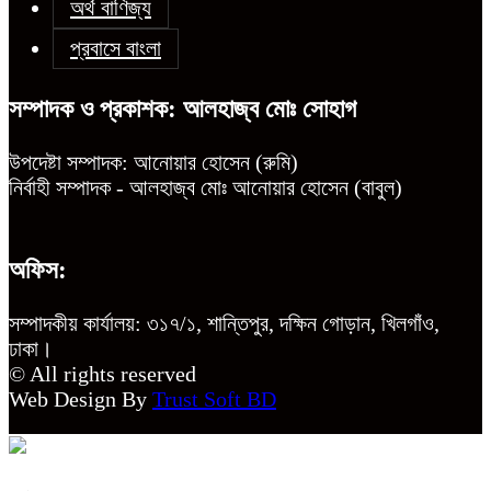
অর্থ বাণিজ্য
প্রবাসে বাংলা
সম্পাদক ও প্রকাশক: আলহাজ্ব মোঃ সোহাগ
উপদেষ্টা সম্পাদক: আনোয়ার হোসেন (রুমি)
নির্বাহী সম্পাদক - আলহাজ্ব মোঃ আনোয়ার হোসেন (বাবুল)
অফিস:
সম্পাদকীয় কার্যালয়: ৩১৭/১, শান্তিপুর, দক্ষিন গোড়ান, খিলগাঁও,
ঢাকা।
© All rights reserved
Web Design By
Trust Soft BD