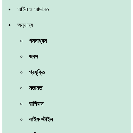
আইন ও আদালত
অন্যান্য
গনমাধ্যম
জবস
প্রযুক্তি
মতামত
রাশিফল
লাইফ স্টাইল