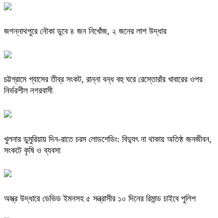
জগন্নাথপুরে নৌকা ডুবে ৪ জন নিখোঁজ, ২ জনের লাশ উদ্ধার
চট্টগ্রামে গ্যাসের তীব্র সংকট, রান্না বন্ধ বহু ঘরে রেস্তোরাঁর খাবারের ওপর
নির্ভরশীল নগরবাসী
খুলনার ডুমুরিয়ায় দিন-রাতে চরম লোডশেডিং: বিদ্যুৎ না থাকায় অতিষ্ঠ জনজীবন,
সংকটে কৃষি ও ব্যবসা
অস্ত্র উদ্ধারে ডেভিড ইমনসহ ৫ সন্ত্রাসীর ১০ দিনের রিমান্ড চাইবে পুলিশ