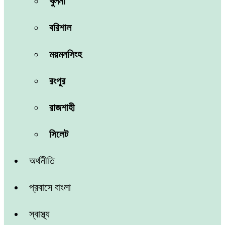
খুলনা
বরিশাল
ময়মনসিংহ
রংপুর
রাজশাহী
সিলেট
অর্থনীতি
প্রবাসে বাংলা
স্বাস্থ্য