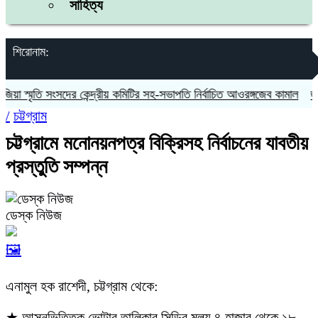
সাহিত্য
শিরোনাম:
্মৃতি সংসদের কেন্দ্রীয় কমিটির সহ-সভাপতি নির্বাচিত আওরঙ্গজেব কামাল
জগন্নাথপ
/
চট্টগ্রাম
চট্টগ্রামে মনোনয়নপত্র বিক্রিসহ নির্বাচনের যাবতীয়
প্রস্তুতি সম্পন্ন
ডেস্ক নিউজ
🖼️
এনামুল হক রাশেদী, চট্টগ্রাম থেকে:
★ আসনভিত্তিক ভোটার তালিকার সিডির মূল্য ৪ হাজার থেকে ১৮