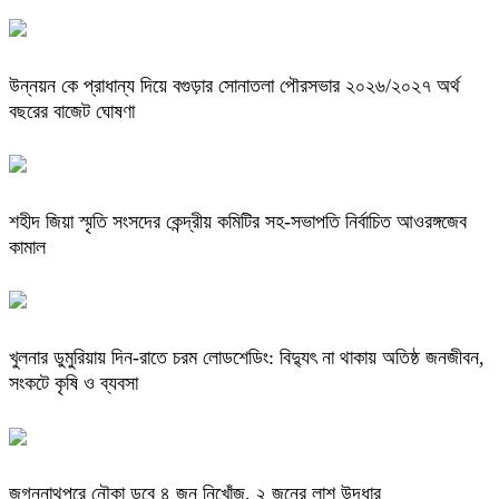
উন্নয়ন কে প্রাধান্য দিয়ে বগুড়ার সোনাতলা পৌরসভার ২০২৬/২০২৭ অর্থ
বছরের বাজেট ঘোষণা
শহীদ জিয়া স্মৃতি সংসদের কেন্দ্রীয় কমিটির সহ-সভাপতি নির্বাচিত আওরঙ্গজেব
কামাল
খুলনার ডুমুরিয়ায় দিন-রাতে চরম লোডশেডিং: বিদ্যুৎ না থাকায় অতিষ্ঠ জনজীবন,
সংকটে কৃষি ও ব্যবসা
জগন্নাথপুরে নৌকা ডুবে ৪ জন নিখোঁজ, ২ জনের লাশ উদ্ধার