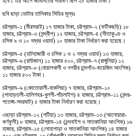
হবে। এর আগে জামানতের পরিমাণ ছিল ২০ হাজার টাকা।
ছবি ছাড়া ভোটার তালিকার সিডির মূল্যঃ
চট্টগ্রাম–১ (মীরসরাই) ১৭ হাজার টাকা, চট্টগ্রাম–২ (ফটিকছড়ি) ১৮
হাজার, চট্টগ্রাম–৩ (সন্দ্বীপ) ১২ হাজার, চট্টগ্রাম–৪ (সীতাকুণ্ড ও
চসিক ৯ ও ১০ নম্বর ওয়ার্ড) ১০ হাজার টাকা নির্ধারণ করা হয়েছে।
চট্টগ্রাম–৫ (হাটহাজারী ও চসিক ১ ও ২ নম্বর ওয়ার্ড) ১৩ হাজার,
চট্টগ্রাম–৬ (রাউজান) ১১ হাজার ৫০০, চট্টগ্রাম–৭ (রাঙ্গুনিয়া) ১২
হাজার, চট্টগ্রাম–৮ (বোয়ালখালী ও নগরীর চান্দগাঁও-বায়েজিদ আংশিক)
১১ হাজার ৫০০ টাকা।
চট্টগ্রাম–৯ (কোতোয়ালী-বাকলিয়া) ৭ হাজার, চট্টগ্রাম–১০
(পাহাড়তলী-হালিশহর-খুলশী-পাঁচলাইশ) ৪ হাজার, চট্টগ্রাম–১১ (বন্দর-
পতেঙ্গা-সদরঘাট) ৫ হাজার টাকা নির্ধারণ করা হয়েছে।
এছাড়া চট্টগ্রাম–১২ (পটিয়া) ১৩ হাজার, চট্টগ্রাম–১৩ (আনোয়ারা-
কর্ণফুলী) ৮ হাজার, চট্টগ্রাম–১৪ (চন্দনাইশ ও সাতকানিয়া আংশিক) ১৬
হাজার, চট্টগ্রাম–১৫ (লোহাগাড়া ও সাতকানিয়া আংশিক) ১৪ হাজার
৫০০ এবং চট্টগ্রাম–১৬ (বাঁশখালী) আসনের সিডির মূল্য নির্ধারণ করা