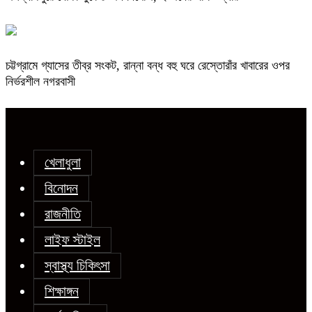
চট্টগ্রামে গ্যাসের তীব্র সংকট, রান্না বন্ধ বহু ঘরে রেস্তোরাঁর খাবারের ওপর
নির্ভরশীল নগরবাসী
খেলাধুলা
বিনোদন
রাজনীতি
লাইফ স্টাইল
স্বাস্থ্য চিকিৎসা
শিক্ষাঙ্গন