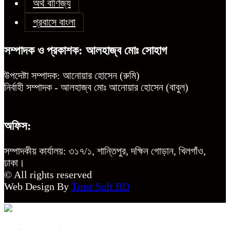
অর্থ বাণিজ্য
প্রবাসে বাংলা
সম্পাদক ও প্রকাশক: আলহাজ্ব মোঃ সোহাগ
উপদেষ্টা সম্পাদক: আনোয়ার হোসেন (রুমি)
নির্বাহী সম্পাদক - আলহাজ্ব মোঃ আনোয়ার হোসেন (বাবুল)
অফিস:
সম্পাদকীয় কার্যালয়: ৩১৭/১, শান্তিপুর, দক্ষিন গোড়ান, খিলগাঁও,
ঢাকা।
© All rights reserved
Web Design By
Trust Soft BD