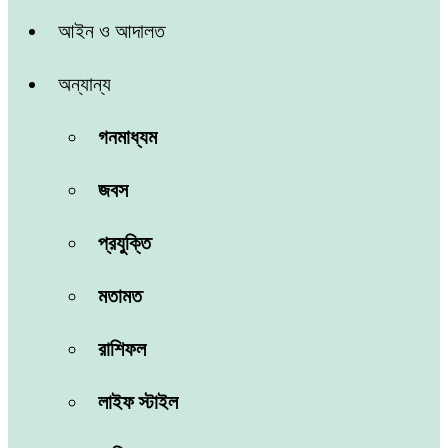
আইন ও আদালত
অন্যান্য
গনমাধ্যম
জবস
প্রযুক্তি
মতামত
রাশিফল
লাইফ স্টাইল