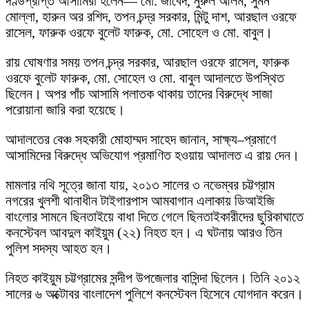
দণ্ডপ্রাপ্ত আসামিরা হলেন— মো. জাবেদ, নুরুল আলম, সুমন
মোল্লা, হারুন অর রশিদ, তপন চন্দ্র সরকার, মিন্টু দাশ, আরছাল ওরফে
রাসেল, ফারুক ওরফে বুলেট ফারুক, মো. সোহেল ও মো. বাবুল।
রায় ঘোষণার সময় তপন চন্দ্র সরকার, আরছাল ওরফে রাসেল, ফারুক
ওরফে বুলেট ফারুক, মো. সোহেল ও মো. বাবুল আদালতে উপস্থিত
ছিলেন। অপর পাঁচ আসামি পলাতক থাকায় তাদের বিরুদ্ধে সাজা
পরোয়ানা জারি করা হয়েছে।
আদালতের বেঞ্চ সহকারী মোহাম্মদ সাহেদ জানান, সাক্ষ্য–প্রমাণে
আসামিদের বিরুদ্ধে অভিযোগ প্রমাণিত হওয়ায় আদালত এ রায় দেন।
মামলার নথি সূত্রে জানা যায়, ২০১৩ সালের ৩ নভেম্বর চট্টগ্রাম
নগরের খুলশী থানাধীন টাইগারপাস আমবাগান এলাকায় ডিআইজি
বাংলোর সামনে ছিনতাইয়ে বাধা দিতে গেলে ছিনতাইকারীদের ছুরিকাঘাতে
কনস্টেবল আবদুল কাইয়ুম (২২) নিহত হন। এ ঘটনায় আরও তিন
পুলিশ সদস্য আহত হন।
নিহত কাইয়ুম চট্টগ্রামের সন্দীপ উপজেলার বাসিন্দা ছিলেন। তিনি ২০১২
সালের ৬ অক্টোবর বাংলাদেশ পুলিশে কনস্টেবল হিসেবে যোগদান করেন।