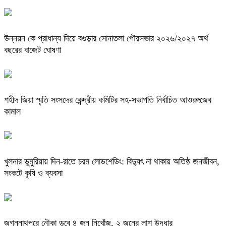
উন্নয়ন কে প্রাধান্য দিয়ে বগুড়ার সোনাতলা পৌরসভার ২০২৬/২০২৭ অর্থ
বছরের বাজেট ঘোষণা
শহীদ জিয়া স্মৃতি সংসদের কেন্দ্রীয় কমিটির সহ-সভাপতি নির্বাচিত আওরঙ্গজেব
কামাল
খুলনার ডুমুরিয়ায় দিন-রাতে চরম লোডশেডিং: বিদ্যুৎ না থাকায় অতিষ্ঠ জনজীবন,
সংকটে কৃষি ও ব্যবসা
জগন্নাথপুরে নৌকা ডুবে ৪ জন নিখোঁজ, ২ জনের লাশ উদ্ধার