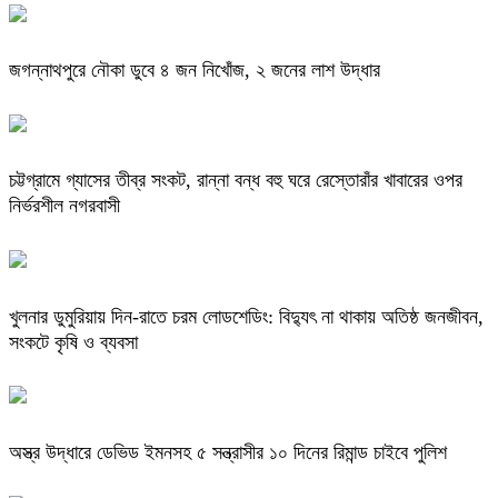
জগন্নাথপুরে নৌকা ডুবে ৪ জন নিখোঁজ, ২ জনের লাশ উদ্ধার
চট্টগ্রামে গ্যাসের তীব্র সংকট, রান্না বন্ধ বহু ঘরে রেস্তোরাঁর খাবারের ওপর
নির্ভরশীল নগরবাসী
খুলনার ডুমুরিয়ায় দিন-রাতে চরম লোডশেডিং: বিদ্যুৎ না থাকায় অতিষ্ঠ জনজীবন,
সংকটে কৃষি ও ব্যবসা
অস্ত্র উদ্ধারে ডেভিড ইমনসহ ৫ সন্ত্রাসীর ১০ দিনের রিমান্ড চাইবে পুলিশ