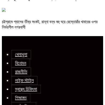
চট্টগ্রামে গ্যাসের তীব্র সংকট, রান্না বন্ধ বহু ঘরে রেস্তোরাঁর খাবারের ওপর
নির্ভরশীল নগরবাসী
খেলাধুলা
বিনোদন
রাজনীতি
লাইফ স্টাইল
স্বাস্থ্য চিকিৎসা
শিক্ষাঙ্গন