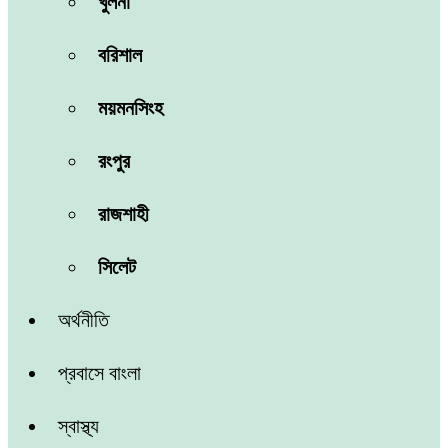
খুলনা
বরিশাল
ময়মনসিংহ
রংপুর
রাজশাহী
সিলেট
অর্থনীতি
প্রবাসে বাংলা
স্বাস্থ্য