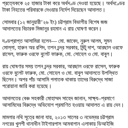
প্রত্যেককে ২৫ হাজার টাকা করে অর্থদণ্ড দেওয়া হয়েছে। অর্থদণ্ডের
টাকা নিহতের পরিবারকে দেওয়ার নির্দেশ দিয়েছেন আদালত।
সোমবার (১২ জানুয়ারী’২৬ ইং) চট্টগ্রাম বিভাগীয় বিশেষ জজ
আদালতের বিচারক মিজানুর রহমান এ রায় ঘোষণা করেন।
দণ্ডপ্রাপ্ত আসামিরা হলেন— মো. জাবেদ, নুরুল আলম, সুমন
মোল্লা, হারুন অর রশিদ, তপন চন্দ্র সরকার, মিন্টু দাশ, আরছাল ওরফে
রাসেল, ফারুক ওরফে বুলেট ফারুক, মো. সোহেল ও মো. বাবুল।
রায় ঘোষণার সময় তপন চন্দ্র সরকার, আরছাল ওরফে রাসেল, ফারুক
ওরফে বুলেট ফারুক, মো. সোহেল ও মো. বাবুল আদালতে উপস্থিত
ছিলেন। অপর পাঁচ আসামি পলাতক থাকায় তাদের বিরুদ্ধে সাজা
পরোয়ানা জারি করা হয়েছে।
আদালতের বেঞ্চ সহকারী মোহাম্মদ সাহেদ জানান, সাক্ষ্য–প্রমাণে
আসামিদের বিরুদ্ধে অভিযোগ প্রমাণিত হওয়ায় আদালত এ রায় দেন।
মামলার নথি সূত্রে জানা যায়, ২০১৩ সালের ৩ নভেম্বর চট্টগ্রাম
নগরের খুলশী থানাধীন টাইগারপাস আমবাগান এলাকায় ডিআইজি