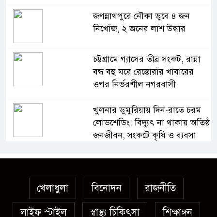
জগন্নাথপুরে নৌকা ডুবে ৪ জন
নিখোঁজ, ২ জনের লাশ উদ্ধার
চট্টগ্রামে গ্যাসের তীব্র সংকট, রান্না
বন্ধ বহু ঘরে রেস্তোরাঁর খাবারের
ওপর নির্ভরশীল নগরবাসী
খুলনার ডুমুরিয়ায় দিন-রাতে চরম
লোডশেডিং: বিদ্যুৎ না থাকায় অতিষ্ঠ
জনজীবন, সংকটে কৃষি ও ব্যবসা
অস্ত্র উদ্ধারে ডেভিড ইমনসহ ৫
সন্ত্রাসীর ১০ দিনের রিমান্ড চাইবে
পুলিশ
খেলাধুলা
বিনোদন
রাজনীতি
লাইফ স্টাইল
স্বাস্থ্য চিকিৎসা
সেনবাগে নতুন গ্যাস কূপের খনন
শিক্ষাঙ্গন