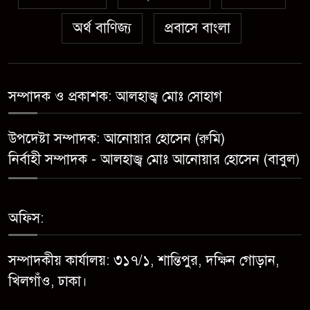
শুরু, মিলতে পারে দৈনিক ৫-৭
অর্থ বাণিজ্য
প্রবাসে বাংলা
মিলিয়ন ঘনফুট গ্যাস
মেয়েকে ধর্ষণের অভিযোগে সেনবাগে
বাবা গ্রেপ্তার
সম্পাদক ও প্রকাশক: আলহাজ্ব মোঃ সোহাগ
সোনাতলা পৌরসভার উপ-সহকারী
উপদেষ্টা সম্পাদক: আনোয়ার হোসেন (রুমি)
প্রকৌশলীর বিরুদ্ধে সাংবাদিকের
নির্বাহী সম্পাদক - আলহাজ্ব মোঃ আনোয়ার হোসেন (বাবুল)
অভিযোগ,তদন্তের আশ্বাস প্রশাসকের
চট্টগ্রামে শিশু মাহফুজ হত্যা মামলায়
অফিস:
মৃত্যুদণ্ড, বর্ষা হত্যা মামলায়
সাক্ষ্যগ্রহণ শুরু
সম্পাদকীয় কার্যালয়: ৩১৭/১, শান্তিপুর, দক্ষিন গোড়ান,
উন্নয়ন কে প্রাধান্য দিয়ে বগুড়ার
খিলগাঁও, ঢাকা।
সোনাতলা পৌরসভার ২০২৬/২০২৭
অর্থ বছরের বাজেট ঘোষণা