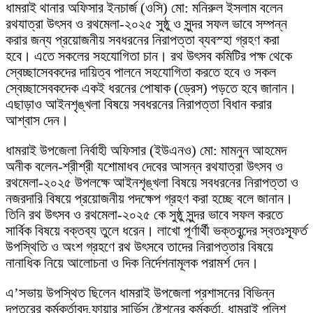
ধামরাই থানার অফিসার ইনচার্জ (ওসি) মো: মনিরুল ইসলাম বলেন
রথযাত্রা উৎসব ও রথমেলা-২০২৫ সুষ্ঠু ও সুন্দর সফল ভাবে সম্পন্ন
করার জন্য প্রয়োজনীয় সবধরনের নিরাপত্তা ব্যবস্হা গ্রহণ করা
হবে। এতে সকলের সহযোগিতা চান। রথ উৎসব কমিটির পক্ষ থেকে
স্বেচ্ছাসেবকদের দায়িত্ব পালনে সহযোগিতা করতে হবে ও সকল
স্বেচ্ছাসেবকদেক একই ধরনের পোষাক (ড্রেস) পড়তে হবে জানান।
এছাড়াও আইনশৃঙ্খলা বিষয়ে সবধরনের নিরাপত্তা বিধান করার
আশ্বাস দেন।
ধামরাই উপজেলা নির্বাহী অফিসার (ইউএনও) মো: মামনুন আহমেদ
অনীক বলেন-শ্রীশ্রী যশোমাধব দেবের আসন্ন রথযাত্রা উৎসব ও
রথমেলা-২০২৫ উপলক্ষে আইনশৃঙ্খলা বিষয়ে সবধরনের নিরাপত্তা ও
নজরদারি বিষয়ে প্রয়োজনীয় পদক্ষেপ গ্রহণ করা হচ্ছে বলে জানান।
তিনি রথ উৎসব ও রথমেলা-২০২৫ কে সুষ্ঠু সুন্দর ভাবে সফল করতে
সার্বিক বিষয়ে বক্তব্য তুলে ধরেন। লাখো পূর্ণার্থী ভক্তবৃন্দের স্বতঃস্ফূর্ত
উপস্থিতি ও অংশ গ্রহণে রথ উৎসবে তাদের নিরাপত্তার বিষয়ে
নানাধিক নিয়ে আলোচনা ও দিক নির্দেশনামূলক পরামর্শ দেন।
এ’সভায় উপস্থিত ছিলেন ধামরাই উপজেলা প্রশাসনের বিভিন্ন
দপ্তরের কর্মকর্তাবৃন্দ,ফায়ার সার্ভিস ষ্টেশনের কর্মকর্তা, ধামরাই পুলিশ