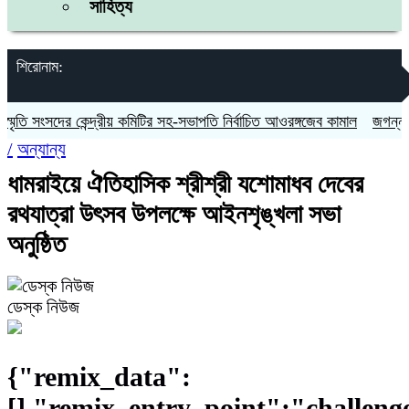
সাহিত্য
শিরোনাম:
সদের কেন্দ্রীয় কমিটির সহ-সভাপতি নির্বাচিত আওরঙ্গজেব কামাল
জগন্নাথপুরে নৌক
/
অন্যান্য
ধামরাইয়ে ঐতিহাসিক শ্রীশ্রী যশোমাধব দেবের
রথযাত্রা উৎসব উপলক্ষে আইনশৃঙ্খলা সভা
অনুষ্ঠিত
ডেস্ক নিউজ
{"remix_data":
[],"remix_entry_point":"challeng