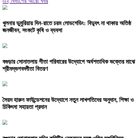
এই বিভাগের আরো খবর
খুলনার ডুমুরিয়ায় দিন-রাতে চরম লোডশেডিং: বিদ্যুৎ না থাকায় অতিষ্ঠ
জনজীবন, সংকটে কৃষি ও ব্যবসা
বগুড়ার সোনাতলায় গীতা পরিবারের উদ্যোগে অর্ধশতাধিক ভক্তের মাঝে
শ্রীমদ্ভগবদ্গীতা বিতরণ
সৈয়দ হারুন ফাউন্ডেশনের উদ্যোগে নতুন লাখপতিদের অনুদান, শিক্ষা ও
চিকিৎসা সহায়তা প্রদান