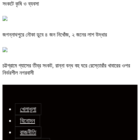
সংকটে কৃষি ও ব্যবসা
জগন্নাথপুরে নৌকা ডুবে ৪ জন নিখোঁজ, ২ জনের লাশ উদ্ধার
চট্টগ্রামে গ্যাসের তীব্র সংকট, রান্না বন্ধ বহু ঘরে রেস্তোরাঁর খাবারের ওপর
নির্ভরশীল নগরবাসী
খেলাধুলা
বিনোদন
রাজনীতি