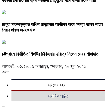
বগুড়ার সোনাতলায় মন্দির কমিটির নেতৃবৃন্দের সঙ্গে ওসির মতবিনিময়
ঢালুয়া দারুসসুন্নাত দাখিল মাদ্রাসার আজীবন দাতা সদস্য হলেন লায়ন
সৈয়দ হারুন এমজেএফ
চট্টগ্রামে নির্যাতিত শিশুটির চিকিৎসার দায়িত্ব নিলেন মেয়র শাহাদাত
আপডেট: ০৩:৫০:১৬ অপরাহ্ন, শুক্রবার, ২০ জুন ২০২৫
২৫৮
সর্বশেষ সংবাদ
সর্বাধিক পঠিত