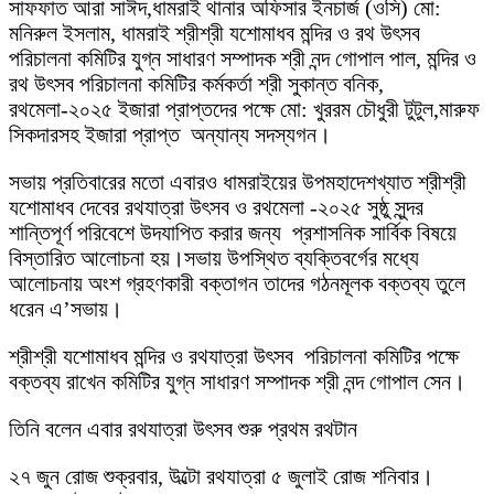
সাফফাত আরা সাঈদ,ধামরাই থানার অফিসার ইনচার্জ (ওসি) মো:
মনিরুল ইসলাম, ধামরাই শ্রীশ্রী যশোমাধব মন্দির ও রথ উৎসব
পরিচালনা কমিটির যুগ্ন সাধারণ সম্পাদক শ্রী নন্দ গোপাল পাল, মন্দির ও
রথ উৎসব পরিচালনা কমিটির কর্মকর্তা শ্রী সুকান্ত বনিক,
রথমেলা-২০২৫ ইজারা প্রাপ্তদের পক্ষে মো: খুররম চৌধুরী টুটুল,মারুফ
সিকদারসহ ইজারা প্রাপ্ত অন্যান্য সদস্যগন।
সভায় প্রতিবারের মতো এবারও ধামরাইয়ের উপমহাদেশখ্যাত শ্রীশ্রী
যশোমাধব দেবের রথযাত্রা উৎসব ও রথমেলা -২০২৫ সুষ্ঠু সুন্দর
শান্তিপূর্ণ পরিবেশে উদযাপিত করার জন্য প্রশাসনিক সার্বিক বিষয়ে
বিস্তারিত আলোচনা হয়।সভায় উপস্থিত ব্যক্তিবর্গের মধ্যে
আলোচনায় অংশ গ্রহণকারী বক্তাগন তাদের গঠনমূলক বক্তব্য তুলে
ধরেন এ’সভায়।
শ্রীশ্রী যশোমাধব মন্দির ও রথযাত্রা উৎসব পরিচালনা কমিটির পক্ষে
বক্তব্য রাখেন কমিটির যুগ্ন সাধারণ সম্পাদক শ্রী নন্দ গোপাল সেন।
তিনি বলেন এবার রথযাত্রা উৎসব শুরু প্রথম রথটান
২৭ জুন রোজ শুক্রবার, উল্টো রথযাত্রা ৫ জুলাই রোজ শনিবার।