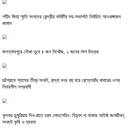
শহীদ জিয়া স্মৃতি সংসদের কেন্দ্রীয় কমিটির সহ-সভাপতি নির্বাচিত আওরঙ্গজেব
কামাল
জগন্নাথপুরে নৌকা ডুবে ৪ জন নিখোঁজ, ২ জনের লাশ উদ্ধার
চট্টগ্রামে গ্যাসের তীব্র সংকট, রান্না বন্ধ বহু ঘরে রেস্তোরাঁর খাবারের ওপর
নির্ভরশীল নগরবাসী
খুলনার ডুমুরিয়ায় দিন-রাতে চরম লোডশেডিং: বিদ্যুৎ না থাকায় অতিষ্ঠ জনজীবন,
সংকটে কৃষি ও ব্যবসা