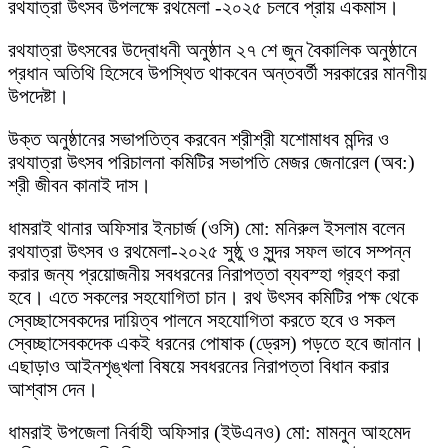
রথযাত্রা উৎসব উপলক্ষে রথমেলা -২০২৫ চলবে প্রায় একমাস।
রথযাত্রা উৎসবের উদ্বোধনী অনুষ্ঠান ২৭ শে জুন বৈকালিক অনুষ্ঠানে
প্রধান অতিথি হিসেবে উপস্থিত থাকবেন অন্তবর্তী সরকারের মানণীয়
উপদেষ্টা।
উক্ত অনুষ্ঠানের সভাপতিত্ব করবেন শ্রীশ্রী যশোমাধব মন্দির ও
রথযাত্রা উৎসব পরিচালনা কমিটির সভাপতি মেজর জেনারেল (অব:)
শ্রী জীবন কানাই দাস।
ধামরাই থানার অফিসার ইনচার্জ (ওসি) মো: মনিরুল ইসলাম বলেন
রথযাত্রা উৎসব ও রথমেলা-২০২৫ সুষ্ঠু ও সুন্দর সফল ভাবে সম্পন্ন
করার জন্য প্রয়োজনীয় সবধরনের নিরাপত্তা ব্যবস্হা গ্রহণ করা
হবে। এতে সকলের সহযোগিতা চান। রথ উৎসব কমিটির পক্ষ থেকে
স্বেচ্ছাসেবকদের দায়িত্ব পালনে সহযোগিতা করতে হবে ও সকল
স্বেচ্ছাসেবকদেক একই ধরনের পোষাক (ড্রেস) পড়তে হবে জানান।
এছাড়াও আইনশৃঙ্খলা বিষয়ে সবধরনের নিরাপত্তা বিধান করার
আশ্বাস দেন।
ধামরাই উপজেলা নির্বাহী অফিসার (ইউএনও) মো: মামনুন আহমেদ