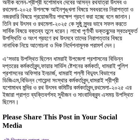
অনীক বলেন-শ্রীশ্রী যশোমাধব দেবের আসন্ন রথযাত্রা উৎসব ও
রথমেলা-২০২৫ উপলক্ষে আইনশৃঙ্খলা বিষয়ে সবধরনের নিরাপত্তা ও
নজরদারি বিষয়ে প্রয়োজনীয় পদক্ষেপ গ্রহণ করা হচ্ছে বলে জানান।
তিনি রথ উৎসব ও রথমেলা-২০২৫ কে সুষ্ঠু সুন্দর ভাবে সফল করতে
সার্বিক বিষয়ে বক্তব্য তুলে ধরেন। লাখো পূর্ণার্থী ভক্তবৃন্দের স্বতঃস্ফূর্ত
উপস্থিতি ও অংশ গ্রহণে রথ উৎসবে তাদের নিরাপত্তার বিষয়ে
নানাধিক নিয়ে আলোচনা ও দিক নির্দেশনামূলক পরামর্শ দেন।
এ’সভায় উপস্থিত ছিলেন ধামরাই উপজেলা প্রশাসনের বিভিন্ন
দপ্তরের কর্মকর্তাবৃন্দ,ফায়ার সার্ভিস ষ্টেশনের কর্মকর্তা, ধামরাই পুলিশ
প্রশাসনের অফিসার ইনচার্জ, ধামরাই পল্লী বিদ্যুৎ বিভাগের
ডিজিএম,বিভিন্ন গোয়েন্দা সংস্থার কর্মকর্তাবৃন্দ,ধামরাই শ্রীশ্রী
যশোমাধব মন্দির ও রথ উৎসব কমিটির কর্মকর্তাবৃন্দ,রথমেলা-২০২৫ এর
ইজারা প্রাপ্ত ব্যক্তিবর্গসহ সুধীজন ও সাংবাদিকবৃন্দ এসময় উপস্থিত
ছিলেন।
Please Share This Post in Your Social
Media