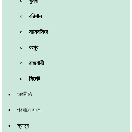
খুলনা
বরিশাল
ময়মনসিংহ
রংপুর
রাজশাহী
সিলেট
অর্থনীতি
প্রবাসে বাংলা
স্বাস্থ্য