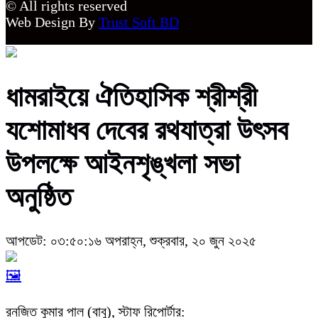
© All rights reserved
Web Design By
Trust Soft BD
ধামরাইয়ে ঐতিহাসিক শ্রীশ্রী
যশোমাধব দেবের রথযাত্রা উৎসব
উপলক্ষে আইনশৃঙ্খলা সভা
অনুষ্ঠিত
আপডেট: ০৩:৫০:১৬ অপরাহ্ন, শুক্রবার, ২০ জুন ২০২৫
🖼️
রনজিত কুমার পাল (বাবু), স্টাফ রিপোর্টার: