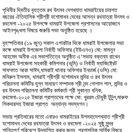
পৃথিবীর দ্বিতীয় বৃহত্তম রথ উৎসব দেশখ্যাত ধামরাইয়ের চারশত
বছরের ঐতিহাসিক শ্রীশ্রী যশোমাধব দেবের আসন্ন রথযাত্রা উৎসব ও
রথমেলা -২০২৫ উপলক্ষে ধামরাই উপজেলা প্রশাসনের আয়োজনে
আইনশৃঙ্খলা বিষয়ে জরুরি সভা অনুষ্ঠিত হয়েছে ।
বৃহস্পতিবার (১৯ জুন) সকাল এগারটার দিকে ধামরাই উপজেলার সভা
কক্ষে ধামরাই উপজেলা নির্বাহী অফিসার (ইউএনও) মো: মামনুন
আহমেদ অনীক এর সভাপতিত্বে অনুষ্ঠিত এ’সভায় বক্তব্য রাখেন
ধামরাই উপজেলা সহকারী কমিশনার (ভূমি) ও নির্বাহী ম্যাজিষ্ট্রেট
সাফফাত আরা সাঈদ,ধামরাই থানার অফিসার ইনচার্জ (ওসি) মো:
মনিরুল ইসলাম, ধামরাই শ্রীশ্রী যশোমাধব মন্দির ও রথ উৎসব
পরিচালনা কমিটির যুগ্ন সাধারণ সম্পাদক শ্রী নন্দ গোপাল পাল, মন্দির ও
রথ উৎসব পরিচালনা কমিটির কর্মকর্তা শ্রী সুকান্ত বনিক,
রথমেলা-২০২৫ ইজারা প্রাপ্তদের পক্ষে মো: খুররম চৌধুরী টুটুল,মারুফ
সিকদারসহ ইজারা প্রাপ্ত অন্যান্য সদস্যগন।
সভায় প্রতিবারের মতো এবারও ধামরাইয়ের উপমহাদেশখ্যাত শ্রীশ্রী
যশোমাধব দেবের রথযাত্রা উৎসব ও রথমেলা -২০২৫ সুষ্ঠু সুন্দর
শান্তিপূর্ণ পরিবেশে উদযাপিত করার জন্য প্রশাসনিক সার্বিক বিষয়ে