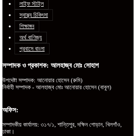
লাইফ স্টাইল
স্বাস্থ্য চিকিৎসা
শিক্ষাঙ্গন
অর্থ বাণিজ্য
প্রবাসে বাংলা
সম্পাদক ও প্রকাশক: আলহাজ্ব মোঃ সোহাগ
উপদেষ্টা সম্পাদক: আনোয়ার হোসেন (রুমি)
নির্বাহী সম্পাদক - আলহাজ্ব মোঃ আনোয়ার হোসেন (বাবুল)
অফিস:
সম্পাদকীয় কার্যালয়: ৩১৭/১, শান্তিপুর, দক্ষিন গোড়ান, খিলগাঁও,
ঢাকা।