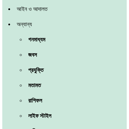
আইন ও আদালত
অন্যান্য
গনমাধ্যম
জবস
প্রযুক্তি
মতামত
রাশিফল
লাইফ স্টাইল