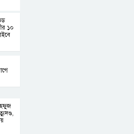
ভিড
সীর ১০
চাইবে
াগে
মাহফুজ
যুদণ্ড,
ায়