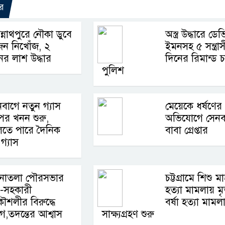
র
্নাথপুরে নৌকা ডুবে
অস্ত্র উদ্ধারে ডে
জন নিখোঁজ, ২
ইমনসহ ৫ সন্ত্রা
ের লাশ উদ্ধার
দিনের রিমান্ড 
পুলিশ
বাগে নতুন গ্যাস
মেয়েকে ধর্ষণের
ের খনন শুরু,
অভিযোগে সেনব
লতে পারে দৈনিক
বাবা গ্রেপ্তার
গ্যাস
নাতলা পৌরসভার
চট্টগ্রামে শিশু 
-সহকারী
হত্যা মামলায় মৃত্
কৌশলীর বিরুদ্ধে
বর্ষা হত্যা মামল
,তদন্তের আশ্বাস
সাক্ষ্যগ্রহণ শুরু