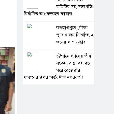
কমিটির সহ-সভাপতি
নির্বাচিত আওরঙ্গজেব কামাল
জগন্নাথপুরে নৌকা
ডুবে ৪ জন নিখোঁজ, ২
জনের লাশ উদ্ধার
চট্টগ্রামে গ্যাসের তীব্র
সংকট, রান্না বন্ধ বহু
ঘরে রেস্তোরাঁর
খাবারের ওপর নির্ভরশীল নগরবাসী
খুলনার ডুমুরিয়ায়
দিন-রাতে চরম
লোডশেডিং: বিদ্যুৎ না
থাকায় অতিষ্ঠ জনজীবন, সংকটে কৃষি ও