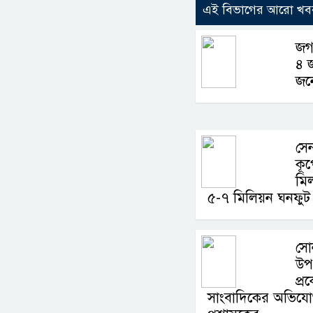
এই বিভাগের আরো খব
জগন
৪ 
জন
সেন
কূপ
মি
৫-৭ মিলিয়ন ঘনফুট 
সো
উপ
প্র
সাংবাদিকের অভিযোগ