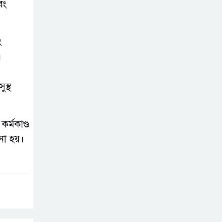
বং
সোনাতলা পৌরসভার
উপ-সহকারী
প্রকৌশলীর বিরুদ্ধে
ং
সাংবাদিকের অভিযোগ,তদন্তের আশ্বাস
।
প্রশাসকের
স্থ
চট্টগ্রামে শিশু মাহফুজ
হত্যা মামলায়
মৃত্যুদণ্ড, বর্ষা হত্যা
র্মকাণ্ড
মামলায় সাক্ষ্যগ্রহণ শুরু
নো হয়।
উন্নয়ন কে প্রাধান্য
দিয়ে বগুড়ার
সোনাতলা পৌরসভার
২০২৬/২০২৭ অর্থ বছরের বাজেট ঘোষণা