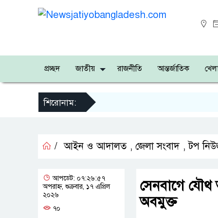
প্রচ্ছদ
জাতীয়
রাজনীতি
আন্তর্জাতিক
খেলা
শিরোনাম:
/
আইন ও আদালত
,
জেলা সংবাদ
,
টপ নিউ
আপডেট: ০৭:২৬:৫৭
সেনবাগে যৌথ অভ
অপরাহ্ন, শুক্রবার, ১৭ এপ্রিল
২০২৬
অবমুক্ত
৭০