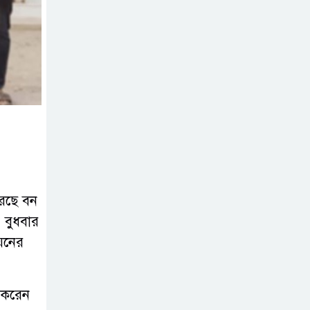
ব্যবসা
অস্ত্র উদ্ধারে ডেভিড
ইমনসহ ৫ সন্ত্রাসীর
১০ দিনের রিমান্ড
চাইবে পুলিশ
সেনবাগে নতুন গ্যাস
কূপের খনন শুরু,
মিলতে পারে দৈনিক
রেছে বন
৫-৭ মিলিয়ন ঘনফুট গ্যাস
। বুধবার
য়নের
মেয়েকে ধর্ষণের
অভিযোগে সেনবাগে
বাবা গ্রেপ্তার
া করেন