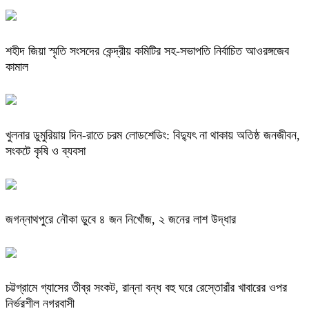
শহীদ জিয়া স্মৃতি সংসদের কেন্দ্রীয় কমিটির সহ-সভাপতি নির্বাচিত আওরঙ্গজেব
কামাল
খুলনার ডুমুরিয়ায় দিন-রাতে চরম লোডশেডিং: বিদ্যুৎ না থাকায় অতিষ্ঠ জনজীবন,
সংকটে কৃষি ও ব্যবসা
জগন্নাথপুরে নৌকা ডুবে ৪ জন নিখোঁজ, ২ জনের লাশ উদ্ধার
চট্টগ্রামে গ্যাসের তীব্র সংকট, রান্না বন্ধ বহু ঘরে রেস্তোরাঁর খাবারের ওপর
নির্ভরশীল নগরবাসী