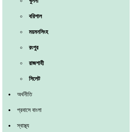
খুলনা
বরিশাল
ময়মনসিংহ
রংপুর
রাজশাহী
সিলেট
অর্থনীতি
প্রবাসে বাংলা
স্বাস্থ্য