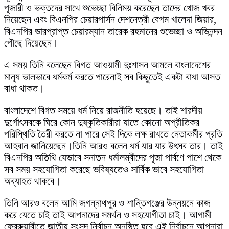
পূজারী ও ভক্তদের সাথে শুভেচ্ছা বিনিময় করেছেন তাদের খোজ খবর
নিয়েছেন এবং বিএনপির চেয়ারপার্সন দেশনেত্রী বেগম খালেদা জিয়ার,
বিএনপির ভারপ্রাপ্ত চেয়ারম্যান তারেক রহমানের শুভেচ্ছা ও অভিনন্দন
পৌছে দিয়েছেন।
এ সময় তিনি বলেছেন বিগত আওয়ামী দুঃশাসন আমলে বাংলাদেশের
মানুষ ভালভাবে ধর্মকর্ম করতে পারেনাই সব কিছুতেই একটা বাধা আসত
বাধা থাকত।
বাংলাদেশে বিগত সময়ে ধর্ম নিয়ে রাজনীতি হয়েছে। তাই শারদীয়
দুর্গোৎসবকে ঘিরে কোন দুষ্কৃতিকারীরা যাতে কোনো অপ্রীতিকর
পরিস্থিতি তৈরী করতে না পারে সেই দিকে লক্ষ রাখতে নেতাকর্মীর প্রতি
আহবান জানিয়েছেন।তিনি আরও বলেন ধর্ম যার যার উৎসব তার। তাই
বিএনপির অতিথি যেভাবে সনাতন ধর্মালম্বীদের পূজা পার্বণে পাশে থেকে
সব সময় সহযোগিতা করেছে ভবিষ্যতেও সার্বিক ভাবে সহযোগিতা
অব্যাহত থাকবে।
তিনি আরও বলেন আমি জগন্নাথপুর ও শান্তিগঞ্জের উন্নয়নে কাজ
করে যেতে চাই তাই আপনাদের সমর্থন ও সহযোগীতা চাই। আগামী
ফ্রেরুয়াবীতে জাতীয় সংসদ নির্বাচন অনুষ্ঠিত হবে এই নির্বাচনে আপনারা