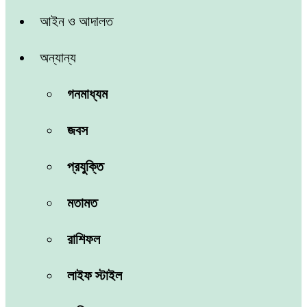
আইন ও আদালত
অন্যান্য
গনমাধ্যম
জবস
প্রযুক্তি
মতামত
রাশিফল
লাইফ স্টাইল