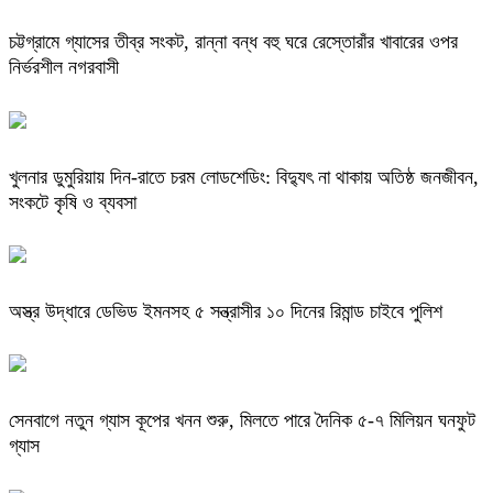
চট্টগ্রামে গ্যাসের তীব্র সংকট, রান্না বন্ধ বহু ঘরে রেস্তোরাঁর খাবারের ওপর
নির্ভরশীল নগরবাসী
খুলনার ডুমুরিয়ায় দিন-রাতে চরম লোডশেডিং: বিদ্যুৎ না থাকায় অতিষ্ঠ জনজীবন,
সংকটে কৃষি ও ব্যবসা
অস্ত্র উদ্ধারে ডেভিড ইমনসহ ৫ সন্ত্রাসীর ১০ দিনের রিমান্ড চাইবে পুলিশ
সেনবাগে নতুন গ্যাস কূপের খনন শুরু, মিলতে পারে দৈনিক ৫-৭ মিলিয়ন ঘনফুট
গ্যাস