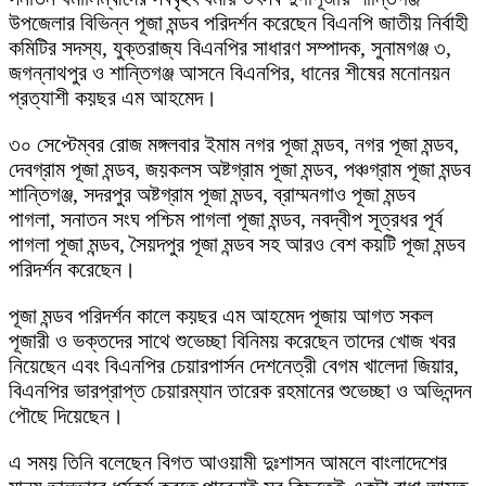
উপজেলার বিভিন্ন পূজা মন্ডব পরিদর্শন করেছেন বিএনপি জাতীয় নির্বাহী
কমিটির সদস্য, যুক্তরাজ্য বিএনপির সাধারণ সম্পাদক, সুনামগঞ্জ ৩,
জগন্নাথপুর ও শান্তিগঞ্জ আসনে বিএনপির, ধানের শীষের মনোনয়ন
প্রত্যাশী কয়ছর এম আহমেদ।
৩০ সেপ্টেম্বর রোজ মঙ্গলবার ইমাম নগর পূজা মন্ডব, নগর পূজা মন্ডব,
দেবগ্রাম পূজা মন্ডব, জয়কলস অষ্টগ্রাম পূজা মন্ডব, পঞ্চগ্রাম পূজা মন্ডব
শান্তিগঞ্জ, সদরপুর অষ্টগ্রাম পূজা মন্ডব, ব্রাম্মনগাও পূজা মন্ডব
পাগলা, সনাতন সংঘ পশ্চিম পাগলা পূজা মন্ডব, নবদ্বীপ সূত্রধর পূর্ব
পাগলা পূজা মন্ডব, সৈয়দপুর পূজা মন্ডব সহ আরও বেশ কয়টি পূজা মন্ডব
পরিদর্শন করেছেন।
পূজা মন্ডব পরিদর্শন কালে কয়ছর এম আহমেদ পূজায় আগত সকল
পূজারী ও ভক্তদের সাথে শুভেচ্ছা বিনিময় করেছেন তাদের খোজ খবর
নিয়েছেন এবং বিএনপির চেয়ারপার্সন দেশনেত্রী বেগম খালেদা জিয়ার,
বিএনপির ভারপ্রাপ্ত চেয়ারম্যান তারেক রহমানের শুভেচ্ছা ও অভিনন্দন
পৌছে দিয়েছেন।
এ সময় তিনি বলেছেন বিগত আওয়ামী দুঃশাসন আমলে বাংলাদেশের