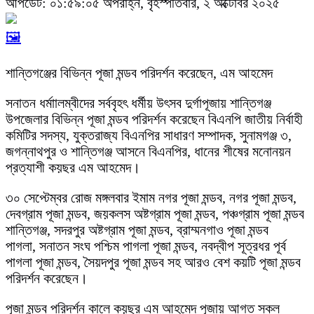
আপডেট: ০১:৫৯:০৫ অপরাহ্ন, বৃহস্পতিবার, ২ অক্টোবর ২০২৫
🖼️
শান্তিগঞ্জের বিভিন্ন পূজা মন্ডব পরিদর্শন করেছেন, এম আহমেদ
সনাতন ধর্মাালম্বীদের সর্ববৃহৎ ধর্মীয় উৎসব দুর্গাপূজায় শান্তিগঞ্জ
উপজেলার বিভিন্ন পূজা মন্ডব পরিদর্শন করেছেন বিএনপি জাতীয় নির্বাহী
কমিটির সদস্য, যুক্তরাজ্য বিএনপির সাধারণ সম্পাদক, সুনামগঞ্জ ৩,
জগন্নাথপুর ও শান্তিগঞ্জ আসনে বিএনপির, ধানের শীষের মনোনয়ন
প্রত্যাশী কয়ছর এম আহমেদ।
৩০ সেপ্টেম্বর রোজ মঙ্গলবার ইমাম নগর পূজা মন্ডব, নগর পূজা মন্ডব,
দেবগ্রাম পূজা মন্ডব, জয়কলস অষ্টগ্রাম পূজা মন্ডব, পঞ্চগ্রাম পূজা মন্ডব
শান্তিগঞ্জ, সদরপুর অষ্টগ্রাম পূজা মন্ডব, ব্রাম্মনগাও পূজা মন্ডব
পাগলা, সনাতন সংঘ পশ্চিম পাগলা পূজা মন্ডব, নবদ্বীপ সূত্রধর পূর্ব
পাগলা পূজা মন্ডব, সৈয়দপুর পূজা মন্ডব সহ আরও বেশ কয়টি পূজা মন্ডব
পরিদর্শন করেছেন।
পূজা মন্ডব পরিদর্শন কালে কয়ছর এম আহমেদ পূজায় আগত সকল