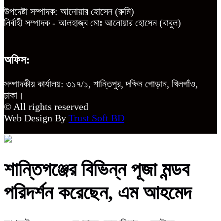
উপদেষ্টা সম্পাদক: আনোয়ার হোসেন (রুমি)
নির্বাহী সম্পাদক - আলহাজ্ব মোঃ আনোয়ার হোসেন (বাবুল)
অফিস:
সম্পাদকীয় কার্যালয়: ৩১৭/১, শান্তিপুর, দক্ষিন গোড়ান, খিলগাঁও,
ঢাকা।
© All rights reserved
Web Design By
Trust Soft BD
শান্তিগঞ্জের বিভিন্ন পূজা মন্ডব
পরিদর্শন করেছেন, এম আহমেদ