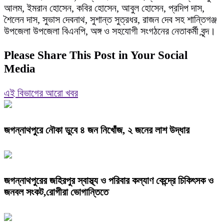
আলম, ইমরান হোসেন, কবির হোসেন, আবুল হোসেন, প্রদিপ দাস,
শৈলেন দাস, সুভাস দেবনাথ, সুশান্ত সুত্রধর, রাজন দেব সহ শান্তিগঞ্জ
উপজেলা উপজেলা বিএনপি, অঙ্গ ও সহযোগী সংগঠনের নেতাকর্মী বৃন্দ।
Please Share This Post in Your Social
Media
এই বিভাগের আরো খবর
জগন্নাথপুরে নৌকা ডুবে ৪ জন নিখোঁজ, ২ জনের লাশ উদ্ধার
জগন্নাথপুরের জহিরপুর স্বাস্থ্য ও পরিবার কল্যাণ কেন্দ্রে চিকিৎসক ও
জনবল সংকট,রোগীরা ভোগান্তিতে