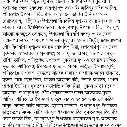
বিএনপির সদস্য আব্দুল মুকিত, জেলা বিএনপির সদস্য নুর আলী,
সুনামগঞ্জ জেলা যুবদলের ভারপ্রাপ্ত সভাপতি আমিনুর রশিদ আমিন,
শান্তিগঞ্জ উপজেলা বিএনপির আহবায়ক জালাল উদ্দিন সাবেক
চেয়ারম্যান, শান্তিগঞ্জ উপজেলা বিএনপির যুগ্ম-আহবায়ক রওশন খান
সাগর। আরও উপস্থিত ছিলেন জগন্নাথপুর উপজেলা বিএনপির যুগ্ম-
আহবায়ক আব্দুস সোবহান, উপজেলা বিএনপি সদস্য ও উপজেলা
বিএনপির সাবেক সাধারণ সম্পাদক লুতফুর রহমান চৌধুরী, জগন্নাথপুর
পৌর বিএনপির যুগ্ম-আহবায়ক মোঃ দিলু মিয়া, জগন্নাথপুর উপজেলা
যুবদলের আহবায়ক ও সুনামগঞ্জ জেলা যুবদলের সহ-সভাপতি আবুল
হাশিম ডালিম, শান্তিগঞ্জ উপজেলা যুবদলের যুগ্ম-আহবায়ক রনজিত
সূত্রধর, শান্তিগঞ্জ উপজেলা যুবদলের সদস্য শহিদুল ইসলাম মুন্সি,
শান্তিগঞ্জ উপজেলা যুবদলের সাবেক সাধারণ সম্পাদক আবুল হাসনাত,
যুবদল নেতা সবুজ মিয়া, সিজিল আহমেদ রনি, মিজান আহমদ, পশ্চিম
পাগলা ইউনিয়ন যুবদলের সভাপতি সাহিদ মিয়া, যুবদল নেতা রাসেল
আহমেদ, জগন্নাথপুর পৌর স্বেচ্ছাসেবক দলের আহবায়ক নুরুল
আমিন, শান্তিগঞ্জ উপজেলা ছাত্রদলের আহবায়ক ওবায়দুল করিম
মাসুম, সদস্য সচিব শাহাদাৎ হোসেন কামরান, জগন্নাথপুর উপজেলা
ছাত্রদলের সদস্য সচিব শামসুল ইসলাম জাবির, যুক্তরাজ্য বিএনপি
নেতা রুহেল মিয়া, জগন্নাথপুর উপজেলা ছাত্রদলের যুগ্ম-আহবায়ক
তানবির আহমেদ তামিম, শান্তিগঞ্জ উপজেলা ছাত্রদলের সদস্য মনসুর