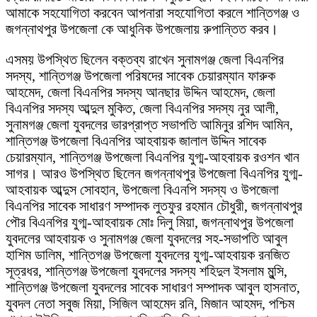
আমাকে সহযোগিতা করবেন আপনারা সহযোগিতা করলে শান্তিগঞ্জ ও
জগন্নাথপুর উপজেলা কে আধুনিক উপজেলায় রুপান্তিত করব।
এসময় উপস্থিত ছিলেন বক্তব্য রাখেন সুনামগঞ্জ জেলা বিএনপির
সদস্য, শান্তিগঞ্জ উপজেলা পরিষদের সাবেক চেয়ারম্যান ফারুক
আহমেদ, জেলা বিএনপির সদস্য আনছার উদ্দিন আহমেদ, জেলা
বিএনপির সদস্য আব্দুল মুকিত, জেলা বিএনপির সদস্য নুর আলী,
সুনামগঞ্জ জেলা যুবদলের ভারপ্রাপ্ত সভাপতি আমিনুর রশিদ আমিন,
শান্তিগঞ্জ উপজেলা বিএনপির আহবায়ক জালাল উদ্দিন সাবেক
চেয়ারম্যান, শান্তিগঞ্জ উপজেলা বিএনপির যুগ্ম-আহবায়ক রওশন খান
সাগর। আরও উপস্থিত ছিলেন জগন্নাথপুর উপজেলা বিএনপির যুগ্ম-
আহবায়ক আব্দুস সোবহান, উপজেলা বিএনপি সদস্য ও উপজেলা
বিএনপির সাবেক সাধারণ সম্পাদক লুতফুর রহমান চৌধুরী, জগন্নাথপুর
পৌর বিএনপির যুগ্ম-আহবায়ক মোঃ দিলু মিয়া, জগন্নাথপুর উপজেলা
যুবদলের আহবায়ক ও সুনামগঞ্জ জেলা যুবদলের সহ-সভাপতি আবুল
হাশিম ডালিম, শান্তিগঞ্জ উপজেলা যুবদলের যুগ্ম-আহবায়ক রনজিত
সূত্রধর, শান্তিগঞ্জ উপজেলা যুবদলের সদস্য শহিদুল ইসলাম মুন্সি,
শান্তিগঞ্জ উপজেলা যুবদলের সাবেক সাধারণ সম্পাদক আবুল হাসনাত,
যুবদল নেতা সবুজ মিয়া, সিজিল আহমেদ রনি, মিজান আহমদ, পশ্চিম