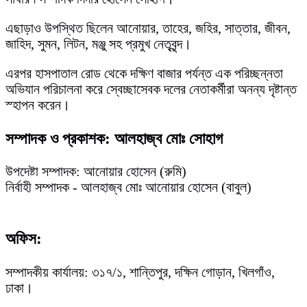
এছাড়াও উপস্থিত ছিলেন আনোয়ার, তাহের, জহির, সাত্তার, জীবন,
জাহিদ, সুমন, লিটন, মঞ্জু সহ প্রমুখ নেতৃবৃন্দ।
এরপর হাসপাতাল রোড থেকে দক্ষিণ বাজার পর্যন্ত এক পরিচ্ছন্নতা
অভিযান পরিচালনা করে স্বেচ্ছাসেবক দলের নেতাকর্মীরা অনন্য দৃষ্টান্ত
স্হাপন করেন।
সম্পাদক ও প্রকাশক: আলহাজ্ব মোঃ সোহাগ
উপদেষ্টা সম্পাদক: আনোয়ার হোসেন (রুমি)
নির্বাহী সম্পাদক - আলহাজ্ব মোঃ আনোয়ার হোসেন (বাবুল)
অফিস:
সম্পাদকীয় কার্যালয়: ৩১৭/১, শান্তিপুর, দক্ষিন গোড়ান, খিলগাঁও,
ঢাকা।