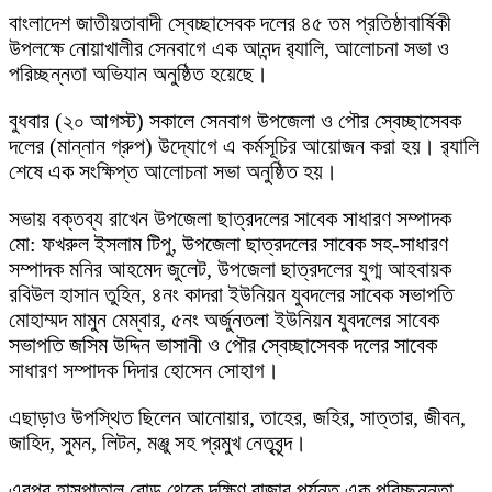
বাংলাদেশ জাতীয়তাবাদী স্বেচ্ছাসেবক দলের ৪৫ তম প্রতিষ্ঠাবার্ষিকী
উপলক্ষে নোয়াখালীর সেনবাগে এক আনন্দ র‌্যালি, আলোচনা সভা ও
পরিচ্ছন্নতা অভিযান অনুষ্ঠিত হয়েছে।
বুধবার (২০ আগস্ট) সকালে সেনবাগ উপজেলা ও পৌর স্বেচ্ছাসেবক
দলের (মান্নান গ্রুপ) উদ্যোগে এ কর্মসূচির আয়োজন করা হয়। র‌্যালি
শেষে এক সংক্ষিপ্ত আলোচনা সভা অনুষ্ঠিত হয়।
সভায় বক্তব্য রাখেন উপজেলা ছাত্রদলের সাবেক সাধারণ সম্পাদক
মো: ফখরুল ইসলাম টিপু, উপজেলা ছাত্রদলের সাবেক সহ-সাধারণ
সম্পাদক মনির আহমেদ জুলেট, উপজেলা ছাত্রদলের যুগ্ম আহবায়ক
রবিউল হাসান তুহিন, ৪নং কাদরা ইউনিয়ন যুবদলের সাবেক সভাপতি
মোহাম্মদ মামুন মেম্বার, ৫নং অর্জুনতলা ইউনিয়ন যুবদলের সাবেক
সভাপতি জসিম উদ্দিন ভাসানী ও পৌর স্বেচ্ছাসেবক দলের সাবেক
সাধারণ সম্পাদক দিদার হোসেন সোহাগ।
এছাড়াও উপস্থিত ছিলেন আনোয়ার, তাহের, জহির, সাত্তার, জীবন,
জাহিদ, সুমন, লিটন, মঞ্জু সহ প্রমুখ নেতৃবৃন্দ।
এরপর হাসপাতাল রোড থেকে দক্ষিণ বাজার পর্যন্ত এক পরিচ্ছন্নতা