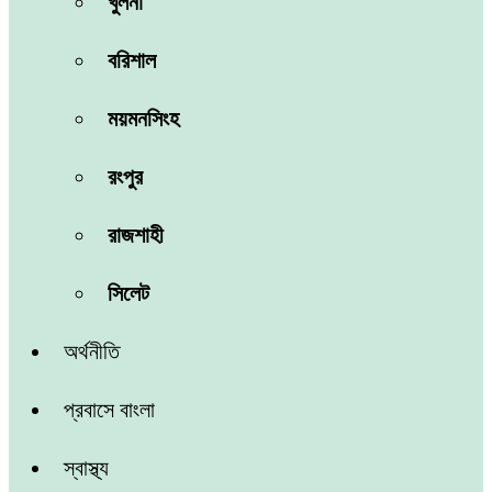
খুলনা
বরিশাল
ময়মনসিংহ
রংপুর
রাজশাহী
সিলেট
অর্থনীতি
প্রবাসে বাংলা
স্বাস্থ্য