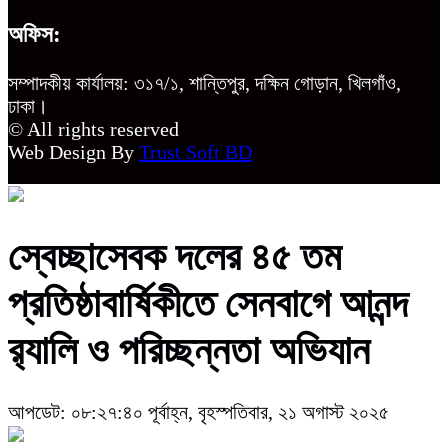
অফিস:
সম্পাদকীয় কার্যালয়: ৩১৭/১, শান্তিপুর, দক্ষিন গোড়ান, খিলগাঁও,
ঢাকা।
© All rights reserved
Web Design By
Trust Soft BD
স্বেচ্ছাসেবক দলের ৪৫ তম
প্রতিষ্ঠাবার্ষিকীতে সেনবাগে আনন্দ
র‌্যালি ও পরিচ্ছন্নতা অভিযান
আপডেট: ০৮:২৭:৪০ পূর্বাহ্ন, বৃহস্পতিবার, ২১ অগাস্ট ২০২৫