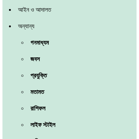
আইন ও আদালত
অন্যান্য
গনমাধ্যম
জবস
প্রযুক্তি
মতামত
রাশিফল
লাইফ স্টাইল