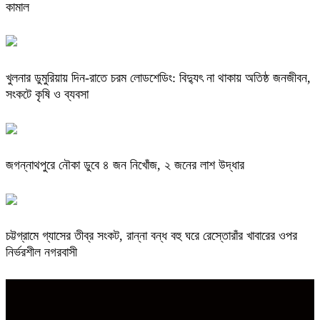
কামাল
খুলনার ডুমুরিয়ায় দিন-রাতে চরম লোডশেডিং: বিদ্যুৎ না থাকায় অতিষ্ঠ জনজীবন,
সংকটে কৃষি ও ব্যবসা
জগন্নাথপুরে নৌকা ডুবে ৪ জন নিখোঁজ, ২ জনের লাশ উদ্ধার
চট্টগ্রামে গ্যাসের তীব্র সংকট, রান্না বন্ধ বহু ঘরে রেস্তোরাঁর খাবারের ওপর
নির্ভরশীল নগরবাসী