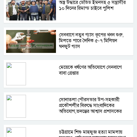
অস্ত্র উদ্ধারে ডেভিড ইমনসহ ৫ সন্ত্রাসীর
১০ দিনের রিমান্ড চাইবে পুলিশ
সেনবাগে নতুন গ্যাস কূপের খনন শুরু,
মিলতে পারে দৈনিক ৫-৭ মিলিয়ন
ঘনফুট গ্যাস
মেয়েকে ধর্ষণের অভিযোগে সেনবাগে
বাবা গ্রেপ্তার
সোনাতলা পৌরসভার উপ-সহকারী
প্রকৌশলীর বিরুদ্ধে সাংবাদিকের
অভিযোগ,তদন্তের আশ্বাস প্রশাসকের
চট্টগ্রামে শিশু মাহফুজ হত্যা মামলায়