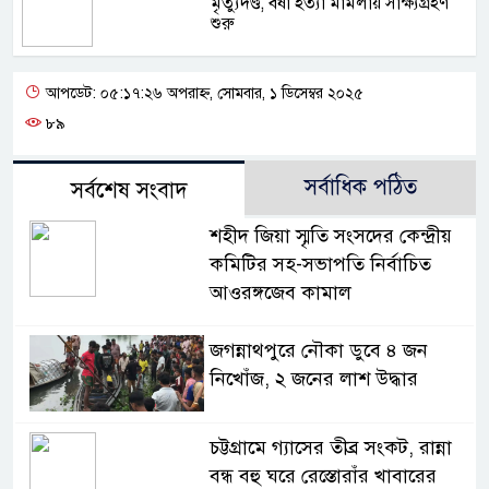
মৃত্যুদণ্ড, বর্ষা হত্যা মামলায় সাক্ষ্যগ্রহণ
শুরু
আপডেট: ০৫:১৭:২৬ অপরাহ্ন, সোমবার, ১ ডিসেম্বর ২০২৫
৮৯
সর্বাধিক পঠিত
সর্বশেষ সংবাদ
শহীদ জিয়া স্মৃতি সংসদের কেন্দ্রীয়
কমিটির সহ-সভাপতি নির্বাচিত
আওরঙ্গজেব কামাল
জগন্নাথপুরে নৌকা ডুবে ৪ জন
নিখোঁজ, ২ জনের লাশ উদ্ধার
চট্টগ্রামে গ্যাসের তীব্র সংকট, রান্না
বন্ধ বহু ঘরে রেস্তোরাঁর খাবারের