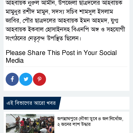
আহবায়ক নুরুল আমীন, উপজেলা ছাত্রদলের আহবায়ক
মামুনুর রশীদ মামুন, সদস্য সচিব শামসুল ইসলাম
জাবির, পৌর ছাত্রদলের আহবায়ক ইমন আহমদ, যুগ্ম
আহবায়ক ইকবাল হোসাইনসহ বিএনপি অঙ্গ ও সহযোগী
সংগঠনের নেতৃবৃন্দ উপস্থিত ছিলেন।
Please Share This Post in Your Social
Media
এই বিভাগের আরো খবর
জগন্নাথপুরে নৌকা ডুবে ৪ জন নিখোঁজ,
২ জনের লাশ উদ্ধার