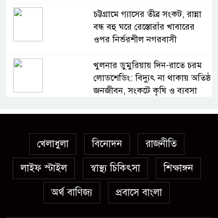
চট্টগ্রামে গ্যাসের তীব্র সংকট, রান্না
বন্ধ বহু ঘরে রেস্তোরাঁর খাবারের
ওপর নির্ভরশীল নগরবাসী
খুলনার ডুমুরিয়ায় দিন-রাতে চরম
লোডশেডিং: বিদ্যুৎ না থাকায় অতিষ্ঠ
জনজীবন, সংকটে কৃষি ও ব্যবসা
অস্ত্র উদ্ধারে ডেভিড ইমনসহ ৫
সন্ত্রাসীর ১০ দিনের রিমান্ড চাইবে
পুলিশ
খেলাধুলা
বিনোদন
রাজনীতি
লাইফ স্টাইল
স্বাস্থ্য চিকিৎসা
সেনবাগে নতুন গ্যাস কূপের খনন
শিক্ষাঙ্গন
শুরু, মিলতে পারে দৈনিক ৫-৭
অর্থ বাণিজ্য
প্রবাসে বাংলা
মিলিয়ন ঘনফুট গ্যাস