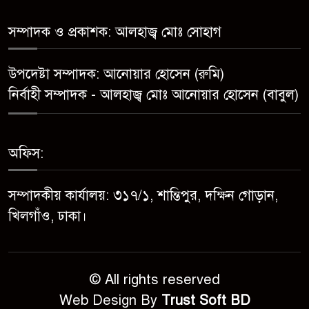
মেয়েকে ধর্ষণের অভিযোগে সেনবাগে
বাবা গ্রেপ্তার
সম্পাদক ও প্রকাশক: আলহাজ্ব মোঃ সোহাগ
সোনাতলা পৌরসভার উপ-সহকারী
উপদেষ্টা সম্পাদক: আনোয়ার হোসেন (রুমি)
প্রকৌশলীর বিরুদ্ধে সাংবাদিকের
নির্বাহী সম্পাদক - আলহাজ্ব মোঃ আনোয়ার হোসেন (বাবুল)
অভিযোগ,তদন্তের আশ্বাস প্রশাসকের
চট্টগ্রামে শিশু মাহফুজ হত্যা মামলায়
অফিস:
মৃত্যুদণ্ড, বর্ষা হত্যা মামলায়
সাক্ষ্যগ্রহণ শুরু
সম্পাদকীয় কার্যালয়: ৩১৭/১, শান্তিপুর, দক্ষিন গোড়ান,
উন্নয়ন কে প্রাধান্য দিয়ে বগুড়ার
খিলগাঁও, ঢাকা।
সোনাতলা পৌরসভার ২০২৬/২০২৭
অর্থ বছরের বাজেট ঘোষণা
© All rights reserved
Web Design By
Trust Soft BD