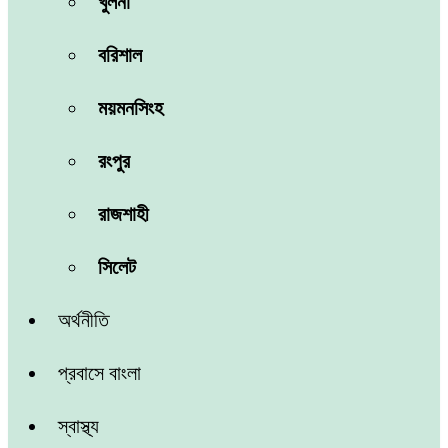
খুলনা
বরিশাল
ময়মনসিংহ
রংপুর
রাজশাহী
সিলেট
অর্থনীতি
প্রবাসে বাংলা
স্বাস্থ্য