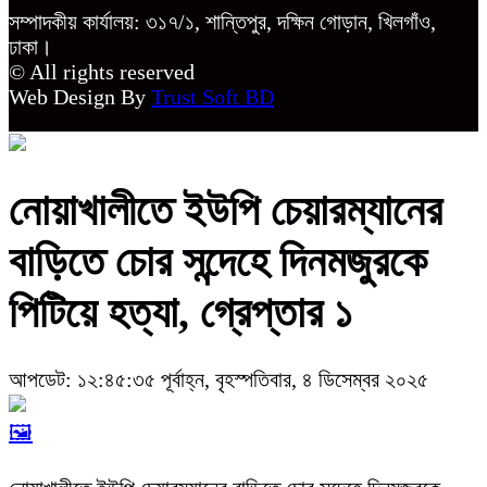
সম্পাদকীয় কার্যালয়: ৩১৭/১, শান্তিপুর, দক্ষিন গোড়ান, খিলগাঁও,
ঢাকা।
© All rights reserved
Web Design By
Trust Soft BD
নোয়াখালীতে ইউপি চেয়ারম্যানের
বাড়িতে চোর সন্দেহে দিনমজুরকে
পিটিয়ে হত্যা, গ্রেপ্তার ১
আপডেট: ১২:৪৫:৩৫ পূর্বাহ্ন, বৃহস্পতিবার, ৪ ডিসেম্বর ২০২৫
🖼️