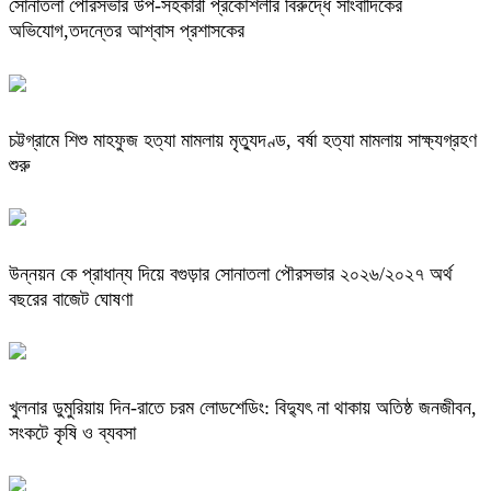
সোনাতলা পৌরসভার উপ-সহকারী প্রকৌশলীর বিরুদ্ধে সাংবাদিকের
অভিযোগ,তদন্তের আশ্বাস প্রশাসকের
চট্টগ্রামে শিশু মাহফুজ হত্যা মামলায় মৃত্যুদণ্ড, বর্ষা হত্যা মামলায় সাক্ষ্যগ্রহণ
শুরু
উন্নয়ন কে প্রাধান্য দিয়ে বগুড়ার সোনাতলা পৌরসভার ২০২৬/২০২৭ অর্থ
বছরের বাজেট ঘোষণা
খুলনার ডুমুরিয়ায় দিন-রাতে চরম লোডশেডিং: বিদ্যুৎ না থাকায় অতিষ্ঠ জনজীবন,
সংকটে কৃষি ও ব্যবসা