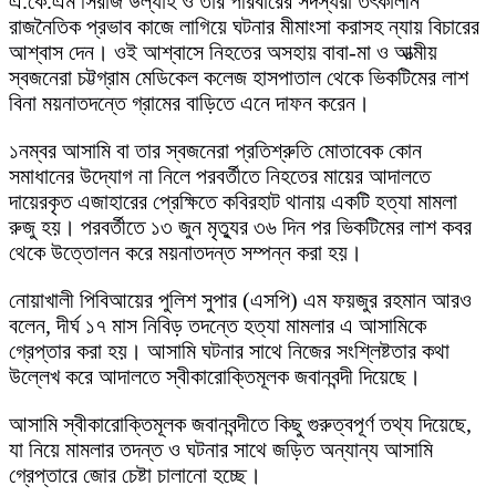
এ.কে.এম সিরাজ উল্যাহ ও তার পরিবারের সদস্যরা তৎকালীন
রাজনৈতিক প্রভাব কাজে লাগিয়ে ঘটনার মীমাংসা করাসহ ন্যায় বিচারের
আশ্বাস দেন। ওই আশ্বাসে নিহতের অসহায় বাবা-মা ও আত্মীয়
স্বজনেরা চট্টগ্রাম মেডিকেল কলেজ হাসপাতাল থেকে ভিকটিমের লাশ
বিনা ময়নাতদন্তে গ্রামের বাড়িতে এনে দাফন করেন।
১নম্বর আসামি বা তার স্বজনেরা প্রতিশ্রুতি মোতাবেক কোন
সমাধানের উদ্যোগ না নিলে পরবর্তীতে নিহতের মায়ের আদালতে
দায়েরকৃত এজাহারের প্রেক্ষিতে কবিরহাট থানায় একটি হত্যা মামলা
রুজু হয়। পরবর্তীতে ১৩ জুন মৃত্যুর ৩৬ দিন পর ভিকটিমের লাশ কবর
থেকে উত্তোলন করে ময়নাতদন্ত সম্পন্ন করা হয়।
নোয়াখালী পিবিআয়ের পুলিশ সুপার (এসপি) এম ফয়জুর রহমান আরও
বলেন, দীর্ঘ ১৭ মাস নিবিড় তদন্তে হত্যা মামলার এ আসামিকে
গ্রেপ্তার করা হয়। আসামি ঘটনার সাথে নিজের সংশ্লিষ্টতার কথা
উল্লেখ করে আদালতে স্বীকারোক্তিমূলক জবানবন্দী দিয়েছে।
আসামি স্বীকারোক্তিমূলক জবানবন্দীতে কিছু গুরুত্বপূর্ণ তথ্য দিয়েছে,
যা নিয়ে মামলার তদন্ত ও ঘটনার সাথে জড়িত অন্যান্য আসামি
গ্রেপ্তারে জোর চেষ্টা চালানো হচ্ছে।