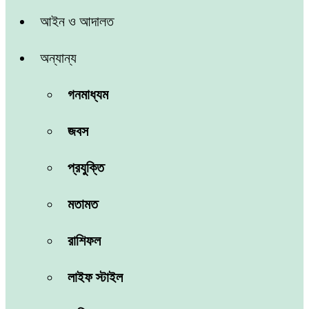
আইন ও আদালত
অন্যান্য
গনমাধ্যম
জবস
প্রযুক্তি
মতামত
রাশিফল
লাইফ স্টাইল