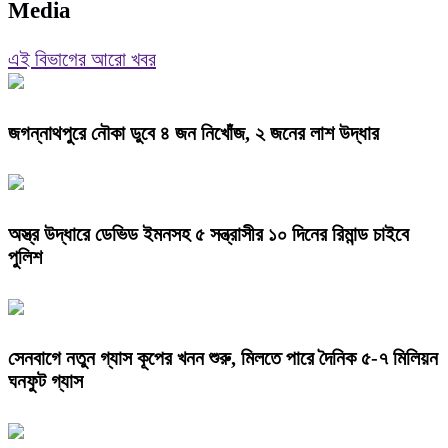
Media
এই বিভাগের আরো খবর
জগন্নাথপুরে নৌকা ডুবে ৪ জন নিখোঁজ, ২ জনের লাশ উদ্ধার
অস্ত্র উদ্ধারে ডেভিড ইমনসহ ৫ সন্ত্রাসীর ১০ দিনের রিমান্ড চাইবে
পুলিশ
সেনবাগে নতুন গ্যাস কূপের খনন শুরু, মিলতে পারে দৈনিক ৫-৭ মিলিয়ন
ঘনফুট গ্যাস