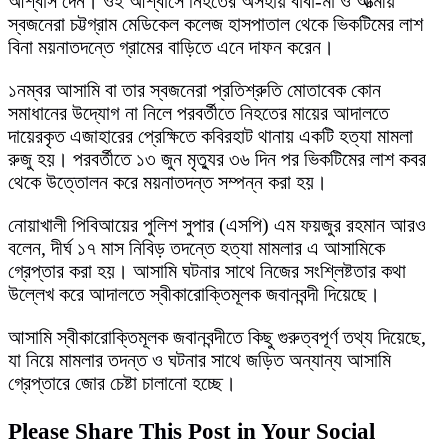
আশ্বাস দেন। ওই আশ্বাসে নিহতের অসহায় বাবা-মা ও আত্মীয়
স্বজনেরা চট্টগ্রাম মেডিকেল কলেজ হাসপাতাল থেকে ভিকটিমের লাশ
বিনা ময়নাতদন্তে গ্রামের বাড়িতে এনে দাফন করেন।
১নম্বর আসামি বা তার স্বজনেরা প্রতিশ্রুতি মোতাবেক কোন
সমাধানের উদ্যোগ না নিলে পরবর্তীতে নিহতের মায়ের আদালতে
দায়েরকৃত এজাহারের প্রেক্ষিতে কবিরহাট থানায় একটি হত্যা মামলা
রুজু হয়। পরবর্তীতে ১৩ জুন মৃত্যুর ৩৬ দিন পর ভিকটিমের লাশ কবর
থেকে উত্তোলন করে ময়নাতদন্ত সম্পন্ন করা হয়।
নোয়াখালী পিবিআয়ের পুলিশ সুপার (এসপি) এম ফয়জুর রহমান আরও
বলেন, দীর্ঘ ১৭ মাস নিবিড় তদন্তে হত্যা মামলার এ আসামিকে
গ্রেপ্তার করা হয়। আসামি ঘটনার সাথে নিজের সংশ্লিষ্টতার কথা
উল্লেখ করে আদালতে স্বীকারোক্তিমূলক জবানবন্দী দিয়েছে।
আসামি স্বীকারোক্তিমূলক জবানবন্দীতে কিছু গুরুত্বপূর্ণ তথ্য দিয়েছে,
যা নিয়ে মামলার তদন্ত ও ঘটনার সাথে জড়িত অন্যান্য আসামি
গ্রেপ্তারে জোর চেষ্টা চালানো হচ্ছে।
Please Share This Post in Your Social