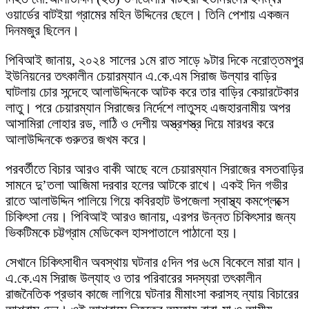
ওয়ার্ডের বাটইয়া গ্রামের মহিন উদ্দিনের ছেলে। তিনি পেশায় একজন
দিনমজুর ছিলেন।
পিবিআই জানায়, ২০২৪ সালের ১মে রাত সাড়ে ৯টার দিকে নরোত্তমপুর
ইউনিয়নের তৎকালীন চেয়ারম্যান এ.কে.এম সিরাজ উল্যার বাড়ির
ঘাটলায় চোর সন্দেহে আলাউদ্দিনকে আটক করে তার বাড়ির কেয়ারটেকার
লাতু। পরে চেয়ারম্যান সিরাজের নির্দেশে লাতুসহ এজহারনামীয় অপর
আসামিরা লোহার রড, লাঠি ও দেশীয় অস্ত্রশস্ত্র দিয়ে মারধর করে
আলাউদ্দিনকে গুরুতর জখম করে।
পরবর্তীতে বিচার আরও বাকী আছে বলে চেয়ারম্যান সিরাজের বসতবাড়ির
সামনে দু’তলা আজিমা দরবার হলের আটকে রাখে। একই দিন গভীর
রাতে আলাউদ্দিন পালিয়ে গিয়ে কবিরহাট উপজেলা স্বাস্থ্য কমপ্লেক্সে
চিকিৎসা নেয়। পিবিআই আরও জানায়, এরপর উন্নত চিকিৎসার জন্য
ভিকটিমকে চট্টগ্রাম মেডিকেল হাসপাতালে পাঠানো হয়।
সেখানে চিকিৎসাধীন অবস্থায় ঘটনার ৫দিন পর ৬মে বিকেলে মারা যান।
এ.কে.এম সিরাজ উল্যাহ ও তার পরিবারের সদস্যরা তৎকালীন
রাজনৈতিক প্রভাব কাজে লাগিয়ে ঘটনার মীমাংসা করাসহ ন্যায় বিচারের