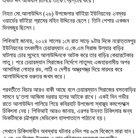
একটি দল অভিযান চালিয়ে তাকে গ্রেপ্তার করে।
নিহত মো.আলাউদ্দিন (২৬) উপজেলার বাটইয়া ইউনিয়নের ২নম্বর
ওয়ার্ডের বাটইয়া গ্রামের মহিন উদ্দিনের ছেলে। তিনি পেশায় একজন
দিনমজুর ছিলেন।
পিবিআই জানায়, ২০২৪ সালের ১মে রাত সাড়ে ৯টার দিকে নরোত্তমপুর
ইউনিয়নের তৎকালীন চেয়ারম্যান এ.কে.এম সিরাজ উল্যার বাড়ির
ঘাটলায় চোর সন্দেহে আলাউদ্দিনকে আটক করে তার বাড়ির কেয়ারটেকার
লাতু। পরে চেয়ারম্যান সিরাজের নির্দেশে লাতুসহ এজহারনামীয় অপর
আসামিরা লোহার রড, লাঠি ও দেশীয় অস্ত্রশস্ত্র দিয়ে মারধর করে
আলাউদ্দিনকে গুরুতর জখম করে।
পরবর্তীতে বিচার আরও বাকী আছে বলে চেয়ারম্যান সিরাজের বসতবাড়ির
সামনে দু’তলা আজিমা দরবার হলের আটকে রাখে। একই দিন গভীর
রাতে আলাউদ্দিন পালিয়ে গিয়ে কবিরহাট উপজেলা স্বাস্থ্য কমপ্লেক্সে
চিকিৎসা নেয়। পিবিআই আরও জানায়, এরপর উন্নত চিকিৎসার জন্য
ভিকটিমকে চট্টগ্রাম মেডিকেল হাসপাতালে পাঠানো হয়।
সেখানে চিকিৎসাধীন অবস্থায় ঘটনার ৫দিন পর ৬মে বিকেলে মারা যান।