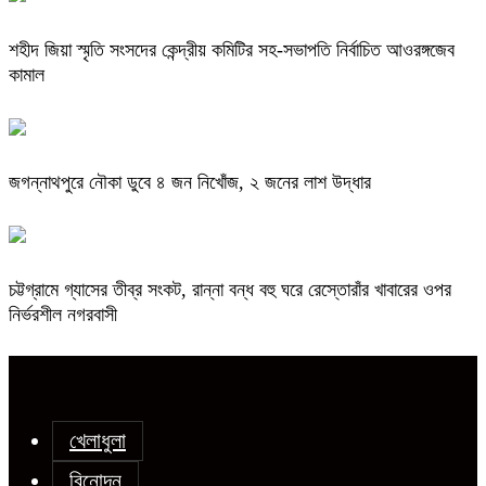
শহীদ জিয়া স্মৃতি সংসদের কেন্দ্রীয় কমিটির সহ-সভাপতি নির্বাচিত আওরঙ্গজেব
কামাল
জগন্নাথপুরে নৌকা ডুবে ৪ জন নিখোঁজ, ২ জনের লাশ উদ্ধার
চট্টগ্রামে গ্যাসের তীব্র সংকট, রান্না বন্ধ বহু ঘরে রেস্তোরাঁর খাবারের ওপর
নির্ভরশীল নগরবাসী
খেলাধুলা
বিনোদন