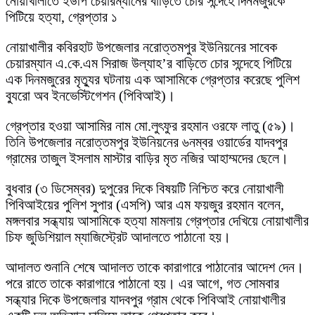
নোয়াখালীতে ইউপি চেয়ারম্যানের বাড়িতে চোর সন্দেহে দিনমজুরকে
পিটিয়ে হত্যা, গ্রেপ্তার ১
নোয়াখালীর কবিরহাট উপজেলার নরোত্তমপুর ইউনিয়নের সাবেক
চেয়ারম্যান এ.কে.এম সিরাজ উল্যাহ’র বাড়িতে চোর সন্দেহে পিটিয়ে
এক দিনমজুরের মৃত্যুর ঘটনায় এক আসামিকে গ্রেপ্তার করেছে পুলিশ
ব্যুরো অব ইনভেস্টিগেশন (পিবিআই)।
গ্রেপ্তার হওয়া আসামির নাম মো.লুৎফুর রহমান ওরফে লাতু (৫৯)।
তিনি উপজেলার নরোত্তমপুর ইউনিয়নের ৬নম্বর ওয়ার্ডের যাদবপুর
গ্রামের তাজুল ইসলাম মাস্টার বাড়ির মৃত নজির আহাম্মদের ছেলে।
বুধবার (৩ ডিসেম্বর) দুপুরের দিকে বিষয়টি নিশ্চিত করে নোয়াখালী
পিবিআইয়ের পুলিশ সুপার (এসপি) আর এম ফয়জুর রহমান বলেন,
মঙ্গলবার সন্ধ্যায় আসামিকে হত্যা মামলায় গ্রেপ্তার দেখিয়ে নোয়াখালীর
চিফ জুডিশিয়াল ম্যাজিস্ট্রেট আদালতে পাঠানো হয়।
আদালত শুনানি শেষে আদালত তাকে কারাগারে পাঠানোর আদেশ দেন।
পরে রাতে তাকে কারাগারে পাঠানো হয়। এর আগে, গত সোমবার
সন্ধ্যার দিকে উপজেলার যাদবপুর গ্রাম থেকে পিবিআই নোয়াখালীর