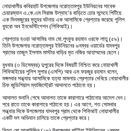
নোয়াখালীর কবিরহাট উপজেলার নরোত্তমপুর ইউনিয়নের সাবেক
চেয়ারম্যান এ.কে.এম সিরাজ উল্যাহ’র বাড়িতে চোর সন্দেহে পিটিয়ে
এক দিনমজুরের মৃত্যুর ঘটনায় এক আসামিকে গ্রেপ্তার করেছে পুলিশ
ব্যুরো অব ইনভেস্টিগেশন (পিবিআই)।
গ্রেপ্তার হওয়া আসামির নাম মো.লুৎফুর রহমান ওরফে লাতু (৫৯)।
তিনি উপজেলার নরোত্তমপুর ইউনিয়নের ৬নম্বর ওয়ার্ডের যাদবপুর
গ্রামের তাজুল ইসলাম মাস্টার বাড়ির মৃত নজির আহাম্মদের ছেলে।
বুধবার (৩ ডিসেম্বর) দুপুরের দিকে বিষয়টি নিশ্চিত করে নোয়াখালী
পিবিআইয়ের পুলিশ সুপার (এসপি) আর এম ফয়জুর রহমান বলেন,
মঙ্গলবার সন্ধ্যায় আসামিকে হত্যা মামলায় গ্রেপ্তার দেখিয়ে নোয়াখালীর
চিফ জুডিশিয়াল ম্যাজিস্ট্রেট আদালতে পাঠানো হয়।
আদালত শুনানি শেষে আদালত তাকে কারাগারে পাঠানোর আদেশ দেন।
পরে রাতে তাকে কারাগারে পাঠানো হয়। এর আগে, গত সোমবার
সন্ধ্যার দিকে উপজেলার যাদবপুর গ্রাম থেকে পিবিআই নোয়াখালীর
একটি দল অভিযান চালিয়ে তাকে গ্রেপ্তার করে।
নিহত মো.আলাউদ্দিন (২৬) উপজেলার বাটইয়া ইউনিয়নের ২নম্বর