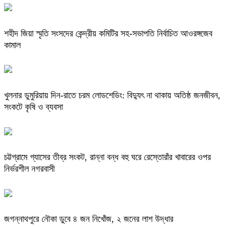
শহীদ জিয়া স্মৃতি সংসদের কেন্দ্রীয় কমিটির সহ-সভাপতি নির্বাচিত আওরঙ্গজেব
কামাল
খুলনার ডুমুরিয়ায় দিন-রাতে চরম লোডশেডিং: বিদ্যুৎ না থাকায় অতিষ্ঠ জনজীবন,
সংকটে কৃষি ও ব্যবসা
চট্টগ্রামে গ্যাসের তীব্র সংকট, রান্না বন্ধ বহু ঘরে রেস্তোরাঁর খাবারের ওপর
নির্ভরশীল নগরবাসী
জগন্নাথপুরে নৌকা ডুবে ৪ জন নিখোঁজ, ২ জনের লাশ উদ্ধার