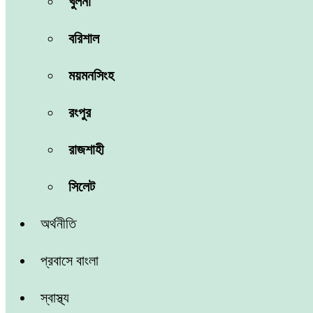
খুলনা
বরিশাল
ময়মনসিংহ
রংপুর
রাজশাহী
সিলেট
অর্থনীতি
প্রবাসে বাংলা
স্বাস্থ্য