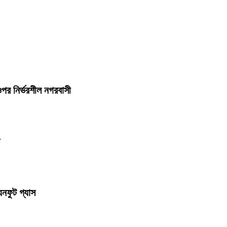
 ওপর নির্ভরশীল নগরবাসী
ঘনফুট গ্যাস