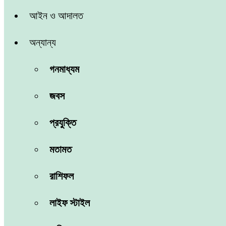
আইন ও আদালত
অন্যান্য
গনমাধ্যম
জবস
প্রযুক্তি
মতামত
রাশিফল
লাইফ স্টাইল