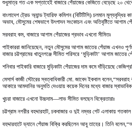
শুধুমাত্র গত এক সপ্তাহেই বাজারে পেঁয়াজের কেজিতে বেড়েছে ২০ থে
বাংলাদেশ ট্রেড অ্যান্ড ট্যারিফ কমিশন (বিটিটিসি) চলমান মূল্যবৃদ্ধি
অভাব, মৌসুমের শেষভাগে উৎপাদন সংকোচন এবং অতিবৃষ্টিতে আগাম পেঁয়া
সরবরাহ কম, বাজারে আগাম পেঁয়াজের প্রভাব এখনো সীমিতঃ
পাইকাররা জানিয়েছেন, নতুন মৌসুমের আগাম জাতের পেঁয়াজ এখনও পূর্
বাজার চট্টগ্রামের খাতুনগঞ্জে সীমিত পরিসরে ‘মুড়িকাটা’ আগাম জাতের
শনিবার পাইকারি বাজারে মুড়িকাটা পেঁয়াজের দাম কমে দাঁড়িয়েছে কেজিপ
মেসার্স কাজী স্টোরের স্বত্বাধিকারী মো. জাবেদ ইকবাল বলেন,“সরবর
আকারে আমদানির অনুমতি দেওয়ায় কয়েক দিনের মধ্যে বাজার স্বাভাব
খুচরা বাজারে এখনো উচ্চদাম—লাভ সীমিত বলছেন বিক্রেতারাঃ
চট্টগ্রাম নগরীর বহদ্দারহাট, চকবাজার ও দুই নম্বর গেট এলাকায় গতকাল
বহদ্দারহাটে ভ্যানে পেঁয়াজ বিক্রি করছিলেন আবু তাহের। তিনি বল