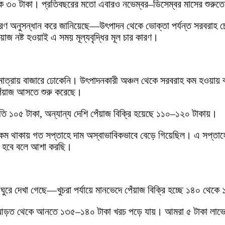
কে ৩০ টাকা। প্রতিবছরের মতো এবারও নভেম্বর–ডিসেম্বর মাসের শুরুত
র কারণ অনুসন্ধান করে জানিয়েছে—উৎপাদন থেকে ভোক্তা পর্যন্ত সরবরাহ চেই
জ নষ্ট হওয়াই এ সময় মূল্যবৃদ্ধির মূল চার কারণ।
ণমাত্রায় বাজারে ঢোকেনি। উৎপাদনকারী অঞ্চল থেকে সরবরাহ কম হওয়ায় 
 পেঁয়াজ আসতে শুরু করেছে।
্রতি ১০৫ টাকা, অন্যান্য দেশি পেঁয়াজ বিক্রি হয়েছে ১১০–১২০ টাকায়।
াহ কম থাকায় গত সপ্তাহে দাম অস্বাভাবিকভাবে বেড়ে গিয়েছিল। এ সপ্ত
িক হবে বলে আশা করছি।
 ঘুরে দেখা গেছে—খুচরা পর্যায়ে মানভেদে পেঁয়াজ বিক্রি হচ্ছে ১৪০ থেক
েন,“আড়ত থেকে আনতে ১৩৫–১৪০ টাকা খরচ পড়ে যায়। আমরা ৫ টাকা লাভে 