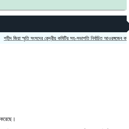
 জিয়া স্মৃতি সংসদের কেন্দ্রীয় কমিটির সহ-সভাপতি নির্বাচিত আওরঙ্গজেব কামাল
জ
ম করেছে।