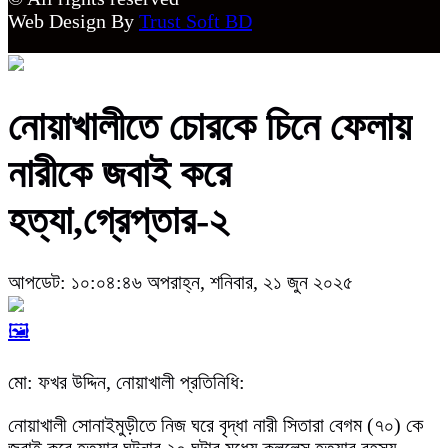
Web Design By
Trust Soft BD
নোয়াখালীতে চোরকে চিনে ফেলায়
নারীকে জবাই করে
হত্যা,গ্রেপ্তার-২
আপডেট: ১০:০৪:৪৬ অপরাহ্ন, শনিবার, ২১ জুন ২০২৫
🖼️
মো: ফখর উদ্দিন, নোয়াখালী প্রতিনিধি:
নোয়াখালী সোনাইমুড়ীতে নিজ ঘরে বৃদ্ধা নারী সিতারা বেগম (৭০) কে
জবাই করে হত্যার ঘটনার ২০ ঘন্টার মধ্যে ক্লুলেস হত্যার রহস্য