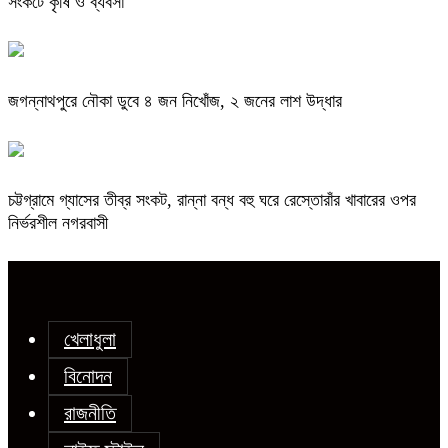
সংকটে কৃষি ও ব্যবসা
জগন্নাথপুরে নৌকা ডুবে ৪ জন নিখোঁজ, ২ জনের লাশ উদ্ধার
চট্টগ্রামে গ্যাসের তীব্র সংকট, রান্না বন্ধ বহু ঘরে রেস্তোরাঁর খাবারের ওপর
নির্ভরশীল নগরবাসী
খেলাধুলা
বিনোদন
রাজনীতি