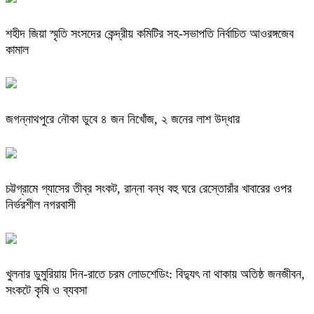
শহীদ জিয়া স্মৃতি সংসদের কেন্দ্রীয় কমিটির সহ-সভাপতি নির্বাচিত আওরঙ্গজেব
কামাল
জগন্নাথপুরে নৌকা ডুবে ৪ জন নিখোঁজ, ২ জনের লাশ উদ্ধার
চট্টগ্রামে গ্যাসের তীব্র সংকট, রান্না বন্ধ বহু ঘরে রেস্তোরাঁর খাবারের ওপর
নির্ভরশীল নগরবাসী
খুলনার ডুমুরিয়ায় দিন-রাতে চরম লোডশেডিং: বিদ্যুৎ না থাকায় অতিষ্ঠ জনজীবন,
সংকটে কৃষি ও ব্যবসা