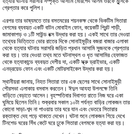
হত্যার ঘটনায় সরাসরি সম্পৃক্ত আসামি মোরশেদ আলম ওরফে মুন্সিকে
গ্রেপ্তার করে পুলিশ।
এরপর তার ভাষ্যমতে তার বসতঘরের শয়নকক্ষ থেকে ভিকটিম সিতারা
বেগমের ব্যবহৃত একটি বাটন মোবাইল ফোন, কয়েকটি প্রিন্ট শাড়ী,
জামাকাপড় ও ১টি সাউন্ড বক্স উদ্ধার করা হয়। একই সাথে তার দেওয়া
তথ্যের ভিত্তিতে ভোর রাতের দিকে সোনাইমুড়ীর বজরা বাজার এলাকা
থেকে হত্যার ঘটনায় সরাসরি জড়িত প্রধান আসামি সুজনকে গ্রেপ্তার
করা হয়। তার দেওয়া তথ্য মতে ঘটনাস্থল ও ধৃত আসামির হেফাজত
থেকে হত্যাকান্ডে ব্যবহৃত দেশীয় দা, একটি স্ক্রু ড্রাইভার, একটি
এনড্রয়েড ফোন এবং একটি মোটরসাইকেল উদ্ধার করা হয়।
স্থানীয়রা জানায়, নিহত সিতারা তার এক ছেলের সাথে সোনাইমুড়ী
পৌরসভা এলাকায় বসবাস করতেন। ঈদুল আযহা উপলক্ষে তিনি
বাড়িতে বেড়াতে আসেন। বৃহস্পতিবার দিবাগত রাতে নিজ ঘরে একা
ঘুমিয়ে ছিলেন তিনি। শুক্রবার সকাল ১০টা পর্যন্ত বাড়ির লোকজন তার
কোনো সাড়া-শব্দ না পাওয়ায় তার ঘরে যান এবং ভেতরে সিতারার
রক্তাক্ত দেহ পড়ে থাকতে দেখেন। ঘটনা শুনে লোকজন গিয়ে দেখে
টিনশেড ঘরের সিঁধ কেটে ঘরে ঢুকে সিতারা বেগমকে হত্যা করা হয়।