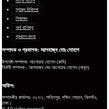
লাইফ স্টাইল
স্বাস্থ্য চিকিৎসা
শিক্ষাঙ্গন
অর্থ বাণিজ্য
প্রবাসে বাংলা
সম্পাদক ও প্রকাশক: আলহাজ্ব মোঃ সোহাগ
উপদেষ্টা সম্পাদক: আনোয়ার হোসেন (রুমি)
নির্বাহী সম্পাদক - আলহাজ্ব মোঃ আনোয়ার হোসেন (বাবুল)
অফিস:
সম্পাদকীয় কার্যালয়: ৩১৭/১, শান্তিপুর, দক্ষিন গোড়ান, খিলগাঁও,
ঢাকা।
© All rights reserved