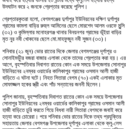
উদঘাটন করে ২ জনকে গ্রেপ্তার করেছে পুলিশ।
গ্রেপ্তারকৃতরা হলো, বেগমগঞ্জের দুর্গাপুর ইউনিয়নের দক্ষিণ দুর্গাপুর
গ্রামের কামলা বাড়ির রুহুল আমিনের ছেলে মোরশেদ আলম ওরফে মুন্সি
(৩২) ও কুমিল্লার মনোহরগঞ্জ থানার বিনয়নগর গ্রামের ভূঁইয়া বাড়ির
মৃত নুর নবী খোকনের ছেলে মো.মাহফুজুন নবী সুজন (৩৩)।
শনিবার (২১ জুন) ভোর রাতের দিকে জেলার বেগমগঞ্জের দূর্গাপূর ও
সোনাইমড়ুীর বজরা বাজার এলাকা থেকে তাদের গ্রেপ্তার করা হয়। এর
আগে, বৃহস্পতিবার দিবাগত রাতের কোন এক সময়ে উপজেলার সোনাপুর
ইউনিয়নের ২নম্বর ওয়ার্ডের কালিকাপুর গ্রামের ওসমান আলী হাজী
বাড়িতে এ ঘটনা ঘটে। নিহত সিতারা বেগম (৭০) একই এলাকার মৃত
মোফাজ্জল হকের স্ত্রী এবং পাঁচ সন্তানের জননী ছিলেন।
পুলিশ জানায়, বৃহস্পতিবার দিবাগত রাতের কোন এক সময়ে উপজেলার
সোনাপুর ইউনিয়নের ২নম্বর ওয়ার্ডের কালিকাপুর গ্রামের ওসমান আলী
হাজী বাড়িতে চুরি করতে গিয়ে বিধবা নারী সিতারা বেগমকে জবাই করে
হত্যা করে চোরেরা। পরে শনিবার ভোর রাতের দিকে তথ্য প্রযুক্তির
সহায়তায় জেলার বেগমগঞ্জ উপজেলার দূর্গাপূর এলাকা থেকে ক্লু-লেস