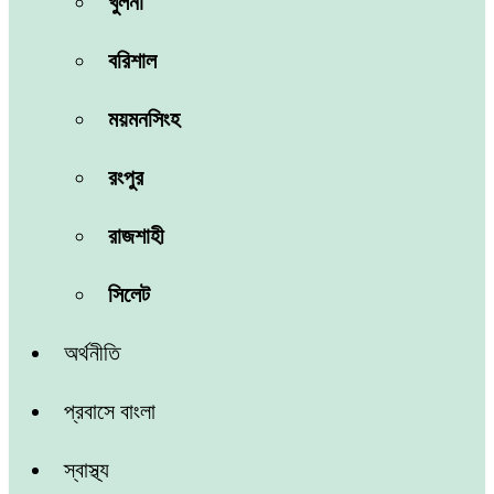
খুলনা
বরিশাল
ময়মনসিংহ
রংপুর
রাজশাহী
সিলেট
অর্থনীতি
প্রবাসে বাংলা
স্বাস্থ্য