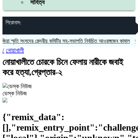
সাহিত্য
শিরোনাম:
ৃতি সংসদের কেন্দ্রীয় কমিটির সহ-সভাপতি নির্বাচিত আওরঙ্গজেব কামাল
জগন্নাথপুর
/
নোয়াখালী
নোয়াখালীতে চোরকে চিনে ফেলায় নারীকে জবাই
করে হত্যা,গ্রেপ্তার-২
ডেস্ক নিউজ
{"remix_data":
[],"remix_entry_point":"challeng
["local"],"origin":"unknown","t