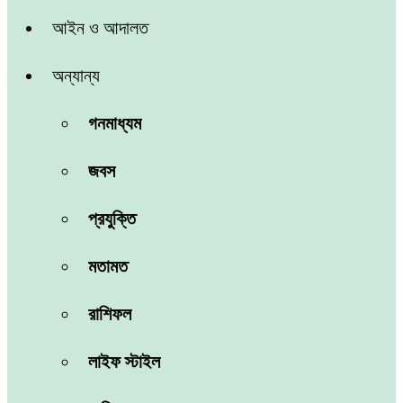
আইন ও আদালত
অন্যান্য
গনমাধ্যম
জবস
প্রযুক্তি
মতামত
রাশিফল
লাইফ স্টাইল