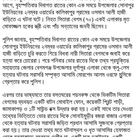
আগে, বৃহস্পতিবার দিবাগত রাতের কোন এক সময়ে উপজেলার সোনাপুর
ইউনিয়নের ২নম্বর ওয়ার্ডের কালিকাপুর গ্রামের ওসমান আলী হাজী
বাড়িতে এ ঘটনা ঘটে। নিহত সিতারা বেগম (৭০) একই এলাকার মৃত
মোফাজ্জল হকের স্ত্রী এবং পাঁচ সন্তানের জননী ছিলেন।
পুলিশ জানায়, বৃহস্পতিবার দিবাগত রাতের কোন এক সময়ে উপজেলার
সোনাপুর ইউনিয়নের ২নম্বর ওয়ার্ডের কালিকাপুর গ্রামের ওসমান আলী
হাজী বাড়িতে চুরি করতে গিয়ে বিধবা নারী সিতারা বেগমকে জবাই করে
হত্যা করে চোরেরা। পরে শনিবার ভোর রাতের দিকে তথ্য প্রযুক্তির
সহায়তায় জেলার বেগমগঞ্জ উপজেলার দূর্গাপূর এলাকা থেকে ক্লু-লেস
হত্যার ঘটনায় সরাসরি সম্পৃক্ত আসামি মোরশেদ আলম ওরফে মুন্সিকে
গ্রেপ্তার করে পুলিশ।
এরপর তার ভাষ্যমতে তার বসতঘরের শয়নকক্ষ থেকে ভিকটিম সিতারা
বেগমের ব্যবহৃত একটি বাটন মোবাইল ফোন, কয়েকটি প্রিন্ট শাড়ী,
জামাকাপড় ও ১টি সাউন্ড বক্স উদ্ধার করা হয়। একই সাথে তার দেওয়া
তথ্যের ভিত্তিতে ভোর রাতের দিকে সোনাইমুড়ীর বজরা বাজার এলাকা
থেকে হত্যার ঘটনায় সরাসরি জড়িত প্রধান আসামি সুজনকে গ্রেপ্তার
করা হয়। তার দেওয়া তথ্য মতে ঘটনাস্থল ও ধৃত আসামির হেফাজত
থেকে হত্যাকান্ডে ব্যবহৃত দেশীয় দা, একটি স্ক্রু ড্রাইভার, একটি