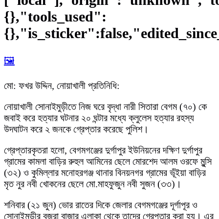
{},"tools_used":
{},"is_sticker":false,"edited_sinc
🖼️
মো: ফখর উদ্দিন, নোয়াখালী প্রতিনিধি:
নোয়াখালী সোনাইমুড়ীতে নিজ ঘরে বৃদ্ধা নারী সিতারা বেগম (৭০) কে
জবাই করে হত্যার ঘটনার ২০ ঘন্টার মধ্যে ক্লুলেস হত্যার রহস্য
উদঘাটন করে ২ জনকে গ্রেপ্তার করেছে পুলিশ।
গ্রেপ্তারকৃতরা হলো, বেগমগঞ্জের দুর্গাপুর ইউনিয়নের দক্ষিণ দুর্গাপুর
গ্রামের কামলা বাড়ির রুহুল আমিনের ছেলে মোরশেদ আলম ওরফে মুন্সি
(৩২) ও কুমিল্লার মনোহরগঞ্জ থানার বিনয়নগর গ্রামের ভূঁইয়া বাড়ির
মৃত নুর নবী খোকনের ছেলে মো.মাহফুজুন নবী সুজন (৩৩)।
শনিবার (২১ জুন) ভোর রাতের দিকে জেলার বেগমগঞ্জের দূর্গাপূর ও
সোনাইমড়ুীর বজরা বাজার এলাকা থেকে তাদের গ্রেপ্তার করা হয়। এর