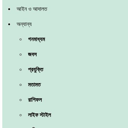
আইন ও আদালত
অন্যান্য
গনমাধ্যম
জবস
প্রযুক্তি
মতামত
রাশিফল
লাইফ স্টাইল