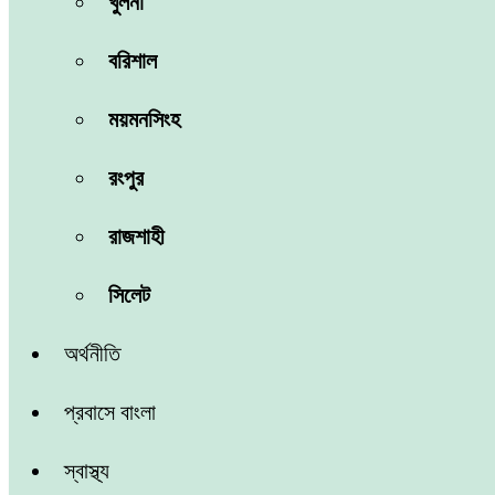
খুলনা
বরিশাল
ময়মনসিংহ
রংপুর
রাজশাহী
সিলেট
অর্থনীতি
প্রবাসে বাংলা
স্বাস্থ্য