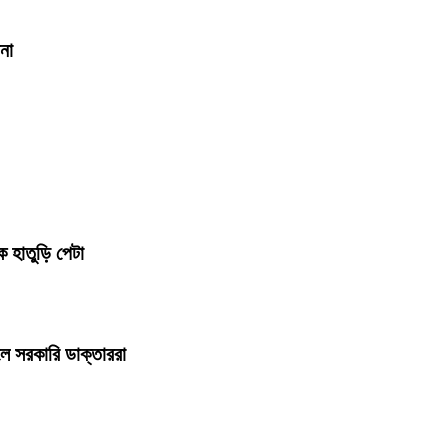
না
কে হাতুড়ি পেটা
লে সরকারি ডাক্তাররা