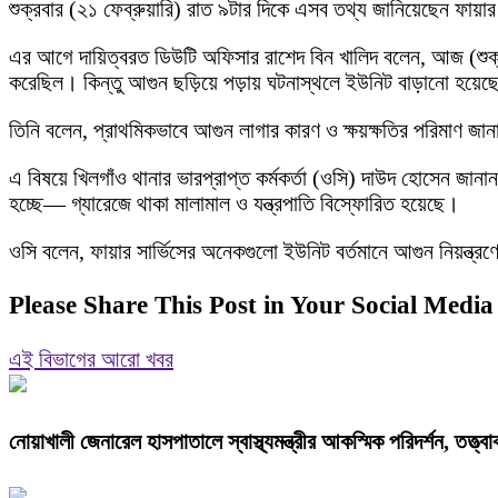
শুক্রবার (২১ ফেব্রুয়ারি) রাত ৯টার দিকে এসব তথ্য জানিয়েছেন ফায়ার 
এর আগে দায়িত্বরত ডিউটি অফিসার রাশেদ বিন খালিদ বলেন, আজ (শুক্র
করেছিল। কিন্তু আগুন ছড়িয়ে পড়ায় ঘটনাস্থলে ইউনিট বাড়ানো হয়ে
তিনি বলেন, প্রাথমিকভাবে আগুন লাগার কারণ ও ক্ষয়ক্ষতির পরিমাণ জা
এ বিষয়ে খিলগাঁও থানার ভারপ্রাপ্ত কর্মকর্তা (ওসি) দাউদ হোসেন জানান
হচ্ছে— গ্যারেজে থাকা মালামাল ও যন্ত্রপাতি বিস্ফোরিত হয়েছে।
ওসি বলেন, ফায়ার সার্ভিসের অনেকগুলো ইউনিট বর্তমানে আগুন নিয়ন্
Please Share This Post in Your Social Media
এই বিভাগের আরো খবর
নোয়াখালী জেনারেল হাসপাতালে স্বাস্থ্যমন্ত্রীর আকস্মিক পরিদর্শন, তত্ত