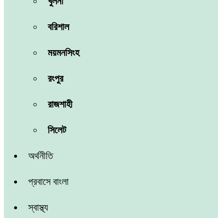
খুলনা
বরিশাল
ময়মনসিংহ
রংপুর
রাজশাহী
সিলেট
অর্থনীতি
প্রবাসে বাংলা
স্বাস্থ্য