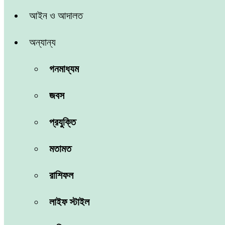
আইন ও আদালত
অন্যান্য
গনমাধ্যম
জবস
প্রযুক্তি
মতামত
রাশিফল
লাইফ স্টাইল