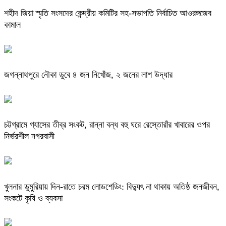
শহীদ জিয়া স্মৃতি সংসদের কেন্দ্রীয় কমিটির সহ-সভাপতি নির্বাচিত আওরঙ্গজেব
কামাল
জগন্নাথপুরে নৌকা ডুবে ৪ জন নিখোঁজ, ২ জনের লাশ উদ্ধার
চট্টগ্রামে গ্যাসের তীব্র সংকট, রান্না বন্ধ বহু ঘরে রেস্তোরাঁর খাবারের ওপর
নির্ভরশীল নগরবাসী
খুলনার ডুমুরিয়ায় দিন-রাতে চরম লোডশেডিং: বিদ্যুৎ না থাকায় অতিষ্ঠ জনজীবন,
সংকটে কৃষি ও ব্যবসা