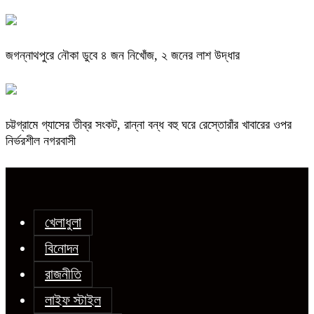
জগন্নাথপুরে নৌকা ডুবে ৪ জন নিখোঁজ, ২ জনের লাশ উদ্ধার
চট্টগ্রামে গ্যাসের তীব্র সংকট, রান্না বন্ধ বহু ঘরে রেস্তোরাঁর খাবারের ওপর
নির্ভরশীল নগরবাসী
খেলাধুলা
বিনোদন
রাজনীতি
লাইফ স্টাইল