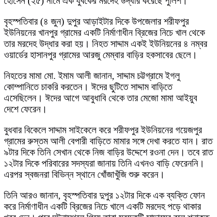
হোসেন (২৫) নামে এক যুবকের মরদেহ উদ্ধার করেছে পুলিশ।
বৃহস্পতিবার (৪ জুন) দুপুর আড়াইটার দিকে উপজেলার শরীফপুর
ইউনিয়নের খানপুর গ্রামের একটি নির্মাণাধীন ব্রিজের নিচে খাল থেকে
তার মরদেহ উদ্ধার করা হয়। নিহত সাদ্দাম একই ইউনিয়নের ৪ নম্বর
ওয়ার্ডের হাসানপুর গ্রামের আরজু মেম্বার বাড়ির হকসাবের ছেলে।
নিহতের মামা মো. ইমাম আলী জানান, সাদ্দাম চট্টগ্রামে ইগলু
কোম্পানিতে চাকরি করতেন। ঈদের ছুটিতে সাদ্দাম বাড়িতে
এসেছিলেন। ঈদের আগে আবুধাবি থেকে তার মেজো মামা আইয়ুব
দেশে ফেরেন।
বুধবার বিকেলে সাদ্দাম সাইকেলে করে শরীফপুর ইউনিয়নের গয়েজপুর
গ্রামের রুস্তম আলী বেপারী বাড়িতে মামার সঙ্গে দেখা করতে যান। রাত
৯টার দিকে তিনি সেখান থেকে নিজ বাড়ির উদ্দেশে রওনা দেন। তবে রাত
১২টার দিকে পরিবারের সদস্যরা জানায় তিনি এখনও বাড়ি ফেরেননি।
এরপর স্বজনরা বিভিন্ন স্থানে খোঁজাখুঁজি শুরু করেন।
তিনি আরও জানান, বৃহস্পতিবার দুপুর ১২টার দিকে এক ব্যক্তি ফোন
করে নির্মাণাধীন একটি ব্রিজের নিচে খালে একটি মরদেহ পড়ে থাকার