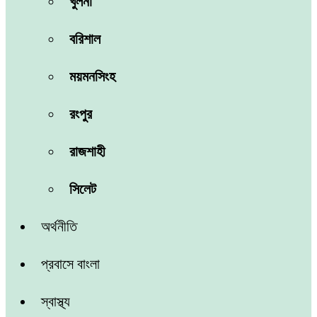
খুলনা
বরিশাল
ময়মনসিংহ
রংপুর
রাজশাহী
সিলেট
অর্থনীতি
প্রবাসে বাংলা
স্বাস্থ্য