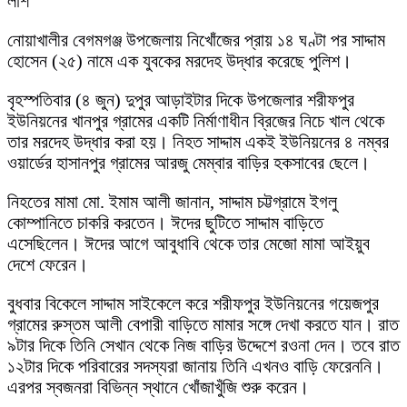
লাশ
নোয়াখালীর বেগমগঞ্জ উপজেলায় নিখোঁজের প্রায় ১৪ ঘণ্টা পর সাদ্দাম
হোসেন (২৫) নামে এক যুবকের মরদেহ উদ্ধার করেছে পুলিশ।
বৃহস্পতিবার (৪ জুন) দুপুর আড়াইটার দিকে উপজেলার শরীফপুর
ইউনিয়নের খানপুর গ্রামের একটি নির্মাণাধীন ব্রিজের নিচে খাল থেকে
তার মরদেহ উদ্ধার করা হয়। নিহত সাদ্দাম একই ইউনিয়নের ৪ নম্বর
ওয়ার্ডের হাসানপুর গ্রামের আরজু মেম্বার বাড়ির হকসাবের ছেলে।
নিহতের মামা মো. ইমাম আলী জানান, সাদ্দাম চট্টগ্রামে ইগলু
কোম্পানিতে চাকরি করতেন। ঈদের ছুটিতে সাদ্দাম বাড়িতে
এসেছিলেন। ঈদের আগে আবুধাবি থেকে তার মেজো মামা আইয়ুব
দেশে ফেরেন।
বুধবার বিকেলে সাদ্দাম সাইকেলে করে শরীফপুর ইউনিয়নের গয়েজপুর
গ্রামের রুস্তম আলী বেপারী বাড়িতে মামার সঙ্গে দেখা করতে যান। রাত
৯টার দিকে তিনি সেখান থেকে নিজ বাড়ির উদ্দেশে রওনা দেন। তবে রাত
১২টার দিকে পরিবারের সদস্যরা জানায় তিনি এখনও বাড়ি ফেরেননি।
এরপর স্বজনরা বিভিন্ন স্থানে খোঁজাখুঁজি শুরু করেন।