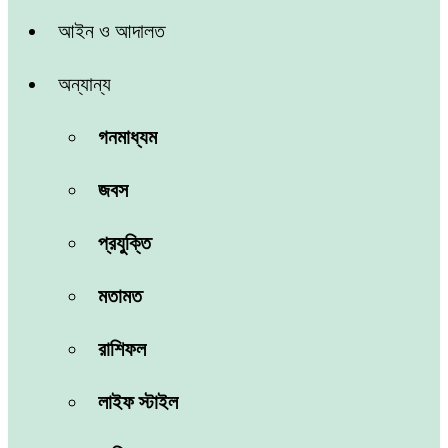
আইন ও আদালত
অন্যান্য
গনমাধ্যম
জবস
প্রযুক্তি
মতামত
রাশিফল
লাইফ স্টাইল