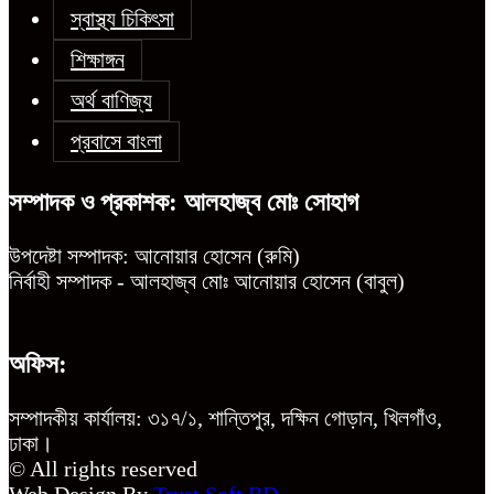
স্বাস্থ্য চিকিৎসা
শিক্ষাঙ্গন
অর্থ বাণিজ্য
প্রবাসে বাংলা
সম্পাদক ও প্রকাশক: আলহাজ্ব মোঃ সোহাগ
উপদেষ্টা সম্পাদক: আনোয়ার হোসেন (রুমি)
নির্বাহী সম্পাদক - আলহাজ্ব মোঃ আনোয়ার হোসেন (বাবুল)
অফিস:
সম্পাদকীয় কার্যালয়: ৩১৭/১, শান্তিপুর, দক্ষিন গোড়ান, খিলগাঁও,
ঢাকা।
© All rights reserved
Web Design By
Trust Soft BD