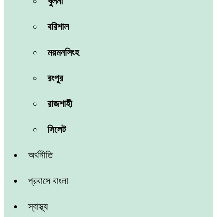
খুলনা
বরিশাল
ময়মনসিংহ
রংপুর
রাজশাহী
সিলেট
অর্থনীতি
প্রবাসে বাংলা
স্বাস্থ্য