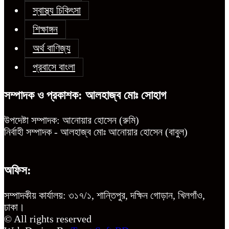
স্বাস্থ্য চিকিৎসা
শিক্ষাঙ্গন
অর্থ বাণিজ্য
প্রবাসে বাংলা
সম্পাদক ও প্রকাশক: আলহাজ্ব মোঃ সোহাগ
উপদেষ্টা সম্পাদক: আনোয়ার হোসেন (রুমি)
নির্বাহী সম্পাদক - আলহাজ্ব মোঃ আনোয়ার হোসেন (বাবুল)
অফিস:
সম্পাদকীয় কার্যালয়: ৩১৭/১, শান্তিপুর, দক্ষিন গোড়ান, খিলগাঁও,
ঢাকা।
© All rights reserved