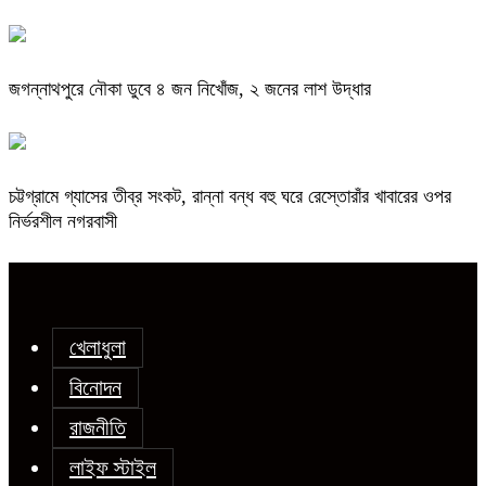
জগন্নাথপুরে নৌকা ডুবে ৪ জন নিখোঁজ, ২ জনের লাশ উদ্ধার
চট্টগ্রামে গ্যাসের তীব্র সংকট, রান্না বন্ধ বহু ঘরে রেস্তোরাঁর খাবারের ওপর
নির্ভরশীল নগরবাসী
খেলাধুলা
বিনোদন
রাজনীতি
লাইফ স্টাইল