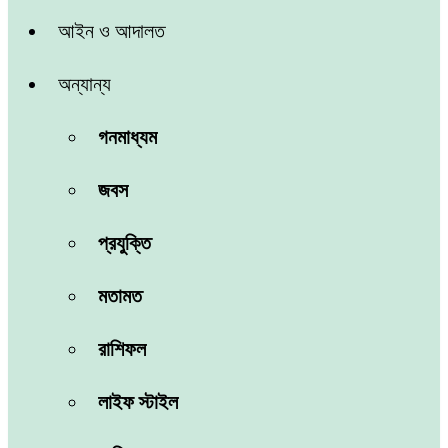
আইন ও আদালত
অন্যান্য
গনমাধ্যম
জবস
প্রযুক্তি
মতামত
রাশিফল
লাইফ স্টাইল