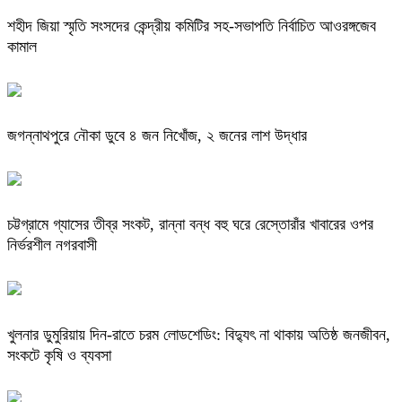
শহীদ জিয়া স্মৃতি সংসদের কেন্দ্রীয় কমিটির সহ-সভাপতি নির্বাচিত আওরঙ্গজেব
কামাল
জগন্নাথপুরে নৌকা ডুবে ৪ জন নিখোঁজ, ২ জনের লাশ উদ্ধার
চট্টগ্রামে গ্যাসের তীব্র সংকট, রান্না বন্ধ বহু ঘরে রেস্তোরাঁর খাবারের ওপর
নির্ভরশীল নগরবাসী
খুলনার ডুমুরিয়ায় দিন-রাতে চরম লোডশেডিং: বিদ্যুৎ না থাকায় অতিষ্ঠ জনজীবন,
সংকটে কৃষি ও ব্যবসা