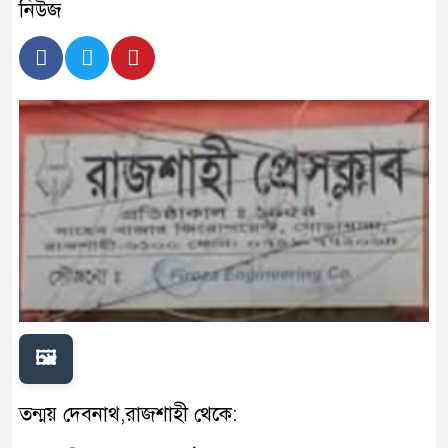
🖼️
তন্ময় দেবনাথ,রাজশাহী থেকে: