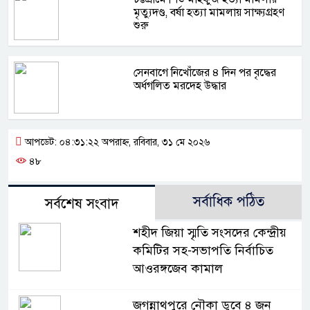
মৃত্যুদণ্ড, বর্ষা হত্যা মামলায় সাক্ষ্যগ্রহণ
শুরু
সেনবাগে নিখোঁজের ৪ দিন পর বৃদ্ধের
অর্ধগলিত মরদেহ উদ্ধার
আপডেট: ০৪:৩১:২২ অপরাহ্ন, রবিবার, ৩১ মে ২০২৬
৪৮
সর্বাধিক পঠিত
সর্বশেষ সংবাদ
শহীদ জিয়া স্মৃতি সংসদের কেন্দ্রীয়
কমিটির সহ-সভাপতি নির্বাচিত
আওরঙ্গজেব কামাল
জগন্নাথপুরে নৌকা ডুবে ৪ জন