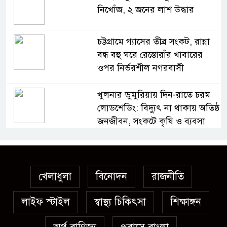
নিখোঁজ, ২ জনের লাশ উদ্ধার
চট্টগ্রামে গ্যাসের তীব্র সংকট, রান্না
বন্ধ বহু ঘরে রেস্তোরাঁর খাবারের
ওপর নির্ভরশীল নগরবাসী
খুলনার ডুমুরিয়ায় দিন-রাতে চরম
লোডশেডিং: বিদ্যুৎ না থাকায় অতিষ্ঠ
জনজীবন, সংকটে কৃষি ও ব্যবসা
অস্ত্র উদ্ধারে ডেভিড ইমনসহ ৫
সন্ত্রাসীর ১০ দিনের রিমান্ড চাইবে
পুলিশ
খেলাধুলা
বিনোদন
রাজনীতি
লাইফ স্টাইল
স্বাস্থ্য চিকিৎসা
সেনবাগে নতুন গ্যাস কূপের খনন
শিক্ষাঙ্গন
শুরু, মিলতে পারে দৈনিক ৫-৭