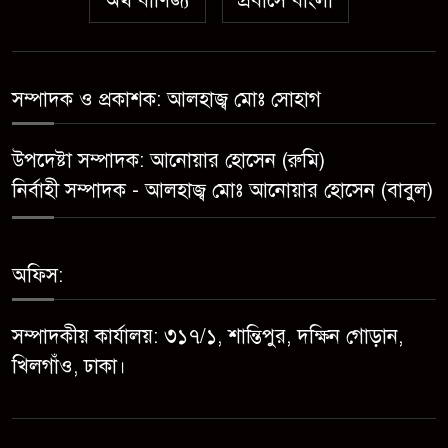
অর্থ বাণিজ্য
প্রবাসে বাংলা
মিলিয়ন ঘনফুট গ্যাস
মেয়েকে ধর্ষণের অভিযোগে সেনবাগে
বাবা গ্রেপ্তার
সম্পাদক ও প্রকাশক: আলহাজ্ব মোঃ সোহাগ
সোনাতলা পৌরসভার উপ-সহকারী
উপদেষ্টা সম্পাদক: আনোয়ার হোসেন (রুমি)
প্রকৌশলীর বিরুদ্ধে সাংবাদিকের
নির্বাহী সম্পাদক - আলহাজ্ব মোঃ আনোয়ার হোসেন (বাবুল)
অভিযোগ,তদন্তের আশ্বাস প্রশাসকের
চট্টগ্রামে শিশু মাহফুজ হত্যা মামলায়
অফিস:
মৃত্যুদণ্ড, বর্ষা হত্যা মামলায়
সাক্ষ্যগ্রহণ শুরু
সম্পাদকীয় কার্যালয়: ৩১৭/১, শান্তিপুর, দক্ষিন গোড়ান,
উন্নয়ন কে প্রাধান্য দিয়ে বগুড়ার
খিলগাঁও, ঢাকা।
সোনাতলা পৌরসভার ২০২৬/২০২৭
অর্থ বছরের বাজেট ঘোষণা