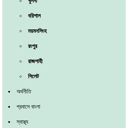
খুলনা
বরিশাল
ময়মনসিংহ
রংপুর
রাজশাহী
সিলেট
অর্থনীতি
প্রবাসে বাংলা
স্বাস্থ্য