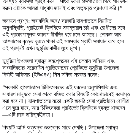
অবশ্যই ব্যবস্থা গ্রহণ করব। সাংবাদিকরা হাসপাতালে গিয়ে পরিদর্শন
করুন এটাকে আমরা সাধুবাদ জানাই এবং অত্যন্ত প্রশংসা করি।”
​জনমনে প্রশ্ন: জবাবদিহি কবে? সরকারি হাসপাতালে নিয়মিত
অনুপস্থিতি, প্রাইভেট ক্লিনিকে সমান্তরাল চর্চা এবং রোগীদের সঙ্গে
এই প্রতারণামূলক আচরণ দীর্ঘদিন ধরে চলে আসছে। শোকজ আর
আশ্বাসের বৃত্তে ঘুরতে থাকা এই সমস্যার স্থায়ী সমাধান কবে হবে—
এই প্রশ্নই এখন ডুমুরিয়াবাসীর মুখে মুখে।
ডুমুরিয়া উপজেলা স্বাস্থ্য কমপ্লেক্সের এই চলমান অনিয়ম এবং
সাংবাদিকদের সরেজমিন প্রতিবেদনের প্রেক্ষিতে ডুমুরিয়া উপজেলা
নির্বাহী অফিসার (ইউএনও) মিস সবিতা সরকার বলেন:
“সরকারি হাসপাতালে চিকিৎসকদের এই ধরনের অনুপস্থিতি এবং
সাধারণ মানুষকে সেবা থেকে বঞ্চিত করার বিষয়টি কোনোভাবেই বরদাস্ত
করা হবে না। হাসপাতালের মতো একটি জরুরি সেবা প্রতিষ্ঠানে রোগীরা
এসে ঘুরে যাবে, আর চিকিৎসকরা প্রাইভেট ক্লিনিকে ব্যস্ত থাকবেন
—এটি চরম দায়িত্বহীনতা।
বিষয়টি আমি অত্যন্ত গুরুত্বের সাথে দেখছি। উপজেলা স্বাস্থ্য