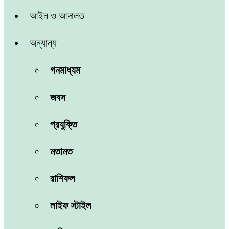
আইন ও আদালত
অন্যান্য
গনমাধ্যম
জবস
প্রযুক্তি
মতামত
রাশিফল
লাইফ স্টাইল