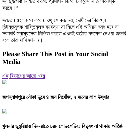
স্বাস্থ্যসেবা নিশ্চিত করতে প্রশাসন জিরো টলারেন্স নীতি অবলম্বন
করবে।“
​সচেতন মহল মনে করেন, শুধু শোকজ নয়, দোষীদের বিরুদ্ধে
দৃষ্টান্তমূলক শাস্তিমূলক ব্যবস্থা না নিলে এই অনিয়ম বন্ধ হবে না।
সরকারি স্বাস্থ্যসেবা নিশ্চিত করতে এখনই কঠোর পদক্ষেপ নেওয়া জরুরি
বলে তাঁরা দাবি জানান।
Please Share This Post in Your Social
Media
এই বিভাগের আরো খবর
জগন্নাথপুরে নৌকা ডুবে ৪ জন নিখোঁজ, ২ জনের লাশ উদ্ধার
খুলনার ডুমুরিয়ায় দিন-রাতে চরম লোডশেডিং: বিদ্যুৎ না থাকায় অতিষ্ঠ