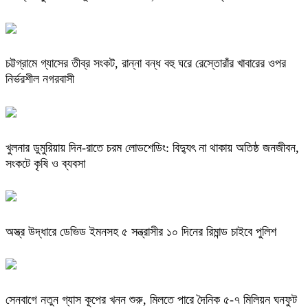
চট্টগ্রামে গ্যাসের তীব্র সংকট, রান্না বন্ধ বহু ঘরে রেস্তোরাঁর খাবারের ওপর
নির্ভরশীল নগরবাসী
খুলনার ডুমুরিয়ায় দিন-রাতে চরম লোডশেডিং: বিদ্যুৎ না থাকায় অতিষ্ঠ জনজীবন,
সংকটে কৃষি ও ব্যবসা
অস্ত্র উদ্ধারে ডেভিড ইমনসহ ৫ সন্ত্রাসীর ১০ দিনের রিমান্ড চাইবে পুলিশ
সেনবাগে নতুন গ্যাস কূপের খনন শুরু, মিলতে পারে দৈনিক ৫-৭ মিলিয়ন ঘনফুট