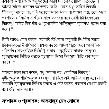
কর্মকর্তা অলরেডি অভিযুক্তদের কারণ দর্শানোর নোটিশ দিয়েছেন।
আমরা তাঁদের জবাবের অপেক্ষায় আছি। তবে শুধু নোটিশ বিষয়টি
সীমাবদ্ধ থাকবে না; যদি সন্তোষজনক জবাব না পাওয়া যায়, তবে জেলা
প্রশাসন ও সিভিল সার্জনের সাথে সমন্বয় করে দোষী চিকিৎসকদের
বিরুদ্ধে কঠোর বিভাগীয় ও প্রশাসনিক শাস্তিমূলক ব্যবস্থা গ্রহণ করা
হবে।“
তিনি আরও যোগ করেন: সরকারি বিধিমালা অনুযায়ী নির্ধারিত সময়ে
চিকিৎসকদের উপস্থিতি নিশ্চিত করতে আমরা প্রয়োজনে আকস্মিক
পরিদর্শন (সারপ্রাইজ ভিজিট) বাড়াব। ডুমুরিয়ার সাধারণ মানুষের
স্বাস্থ্যসেবা নিশ্চিত করতে প্রশাসন জিরো টলারেন্স নীতি অবলম্বন
করবে।“
​সচেতন মহল মনে করেন, শুধু শোকজ নয়, দোষীদের বিরুদ্ধে
দৃষ্টান্তমূলক শাস্তিমূলক ব্যবস্থা না নিলে এই অনিয়ম বন্ধ হবে না।
সরকারি স্বাস্থ্যসেবা নিশ্চিত করতে এখনই কঠোর পদক্ষেপ নেওয়া জরুরি
বলে তাঁরা দাবি জানান।
সম্পাদক ও প্রকাশক: আলহাজ্ব মোঃ সোহাগ