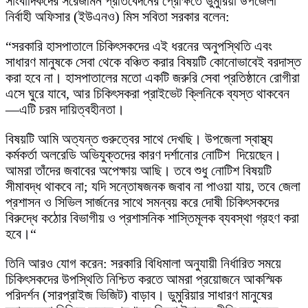
সাংবাদিকদের সরেজমিন প্রতিবেদনের প্রেক্ষিতে ডুমুরিয়া উপজেলা
নির্বাহী অফিসার (ইউএনও) মিস সবিতা সরকার বলেন:
“সরকারি হাসপাতালে চিকিৎসকদের এই ধরনের অনুপস্থিতি এবং
সাধারণ মানুষকে সেবা থেকে বঞ্চিত করার বিষয়টি কোনোভাবেই বরদাস্ত
করা হবে না। হাসপাতালের মতো একটি জরুরি সেবা প্রতিষ্ঠানে রোগীরা
এসে ঘুরে যাবে, আর চিকিৎসকরা প্রাইভেট ক্লিনিকে ব্যস্ত থাকবেন
—এটি চরম দায়িত্বহীনতা।
বিষয়টি আমি অত্যন্ত গুরুত্বের সাথে দেখছি। উপজেলা স্বাস্থ্য
কর্মকর্তা অলরেডি অভিযুক্তদের কারণ দর্শানোর নোটিশ দিয়েছেন।
আমরা তাঁদের জবাবের অপেক্ষায় আছি। তবে শুধু নোটিশ বিষয়টি
সীমাবদ্ধ থাকবে না; যদি সন্তোষজনক জবাব না পাওয়া যায়, তবে জেলা
প্রশাসন ও সিভিল সার্জনের সাথে সমন্বয় করে দোষী চিকিৎসকদের
বিরুদ্ধে কঠোর বিভাগীয় ও প্রশাসনিক শাস্তিমূলক ব্যবস্থা গ্রহণ করা
হবে।“
তিনি আরও যোগ করেন: সরকারি বিধিমালা অনুযায়ী নির্ধারিত সময়ে
চিকিৎসকদের উপস্থিতি নিশ্চিত করতে আমরা প্রয়োজনে আকস্মিক
পরিদর্শন (সারপ্রাইজ ভিজিট) বাড়াব। ডুমুরিয়ার সাধারণ মানুষের