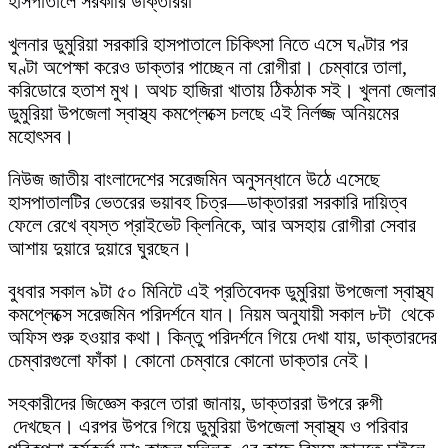
হাসপাতালে সরকারি ডাক্তাররা
​খুলনার ডুমুরিয়া সরকারি হাসপাতালে চিকিৎসা নিতে এসে ঘণ্টার পর
ঘণ্টা অপেক্ষা করেও ডাক্তার পাচ্ছেন না রোগীরা। চেম্বারে তালা,
করিডোরে হতাশ মুখ। অথচ হাজিরা খাতায় ঠিকঠাক সই। খুলনা জেলার
ডুমুরিয়া উপজেলা স্বাস্থ্য কমপ্লেক্সে চলছে এই নির্লজ্জ অনিয়মের
মহোৎসব।
নিউজ জাতীয় বাংলাদেশের সরেজমিন অনুসন্ধানে উঠে এসেছে
হাসপাতালটির ভেতরের ভয়াবহ চিত্র—ডাক্তাররা সরকারি দায়িত্ব
ফেলে রেখে ব্যস্ত প্রাইভেট ক্লিনিকে, আর অসহায় রোগীরা সেবার
আশায় দুয়ারে দুয়ারে ঘুরছেন।
​বুধবার সকাল ৯টা ৫০ মিনিটে এই প্রতিবেদক ডুমুরিয়া উপজেলা স্বাস্থ্য
কমপ্লেক্সে সরেজমিন পরিদর্শনে যান। নিয়ম অনুযায়ী সকাল ৮টা থেকে
অফিস শুরু হওয়ার কথা। কিন্তু পরিদর্শনে গিয়ে দেখা যায়, ডাক্তারদের
চেম্বারগুলো ফাঁকা। কোনো চেম্বারে কোনো ডাক্তার নেই।
​সহকারীদের জিজ্ঞেস করলে তারা জানায়, ডাক্তাররা উপরে রুগী
দেখছেন। এরপর উপরে গিয়ে ডুমুরিয়া উপজেলা স্বাস্থ্য ও পরিবার