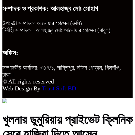
সম্পাদক ও প্রকাশক: আলহাজ্ব মোঃ সোহাগ
উপদেষ্টা সম্পাদক: আনোয়ার হোসেন (রুমি)
নির্বাহী সম্পাদক - আলহাজ্ব মোঃ আনোয়ার হোসেন (বাবুল)
অফিস:
সম্পাদকীয় কার্যালয়: ৩১৭/১, শান্তিপুর, দক্ষিন গোড়ান, খিলগাঁও,
ঢাকা।
© All rights reserved
Web Design By
Trust Soft BD
খুলনার ডুমুরিয়ায় প্রাইভেট ক্লিনিক
সেরে হাজিরা দিতে আসেন