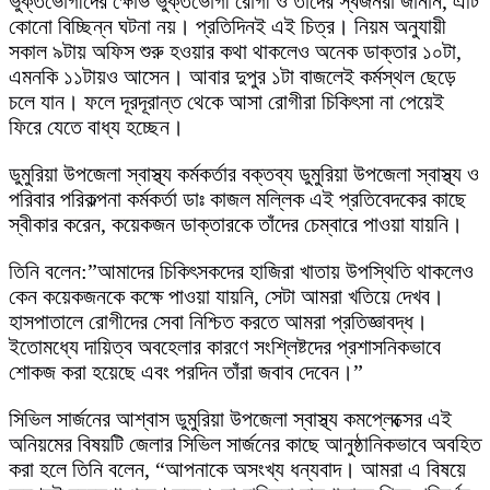
​ভুক্তভোগীদের ক্ষোভ ভুক্তভোগী রোগী ও তাঁদের স্বজনরা জানান, এটি
কোনো বিচ্ছিন্ন ঘটনা নয়। প্রতিদিনই এই চিত্র। নিয়ম অনুযায়ী
সকাল ৯টায় অফিস শুরু হওয়ার কথা থাকলেও অনেক ডাক্তার ১০টা,
এমনকি ১১টায়ও আসেন। আবার দুপুর ১টা বাজলেই কর্মস্থল ছেড়ে
চলে যান। ফলে দূরদূরান্ত থেকে আসা রোগীরা চিকিৎসা না পেয়েই
ফিরে যেতে বাধ্য হচ্ছেন।
​ডুমুরিয়া উপজেলা স্বাস্থ্য কর্মকর্তার বক্তব্য ডুমুরিয়া উপজেলা স্বাস্থ্য ও
পরিবার পরিকল্পনা কর্মকর্তা ডাঃ কাজল মল্লিক এই প্রতিবেদকের কাছে
স্বীকার করেন, কয়েকজন ডাক্তারকে তাঁদের চেম্বারে পাওয়া যায়নি।
তিনি বলেন:”আমাদের চিকিৎসকদের হাজিরা খাতায় উপস্থিতি থাকলেও
কেন কয়েকজনকে কক্ষে পাওয়া যায়নি, সেটা আমরা খতিয়ে দেখব।
হাসপাতালে রোগীদের সেবা নিশ্চিত করতে আমরা প্রতিজ্ঞাবদ্ধ।
ইতোমধ্যে দায়িত্ব অবহেলার কারণে সংশ্লিষ্টদের প্রশাসনিকভাবে
শোকজ করা হয়েছে এবং পরদিন তাঁরা জবাব দেবেন।”
​সিভিল সার্জনের আশ্বাস ডুমুরিয়া উপজেলা স্বাস্থ্য কমপ্লেক্সের এই
অনিয়মের বিষয়টি জেলার সিভিল সার্জনের কাছে আনুষ্ঠানিকভাবে অবহিত
করা হলে তিনি বলেন, “আপনাকে অসংখ্য ধন্যবাদ। আমরা এ বিষয়ে