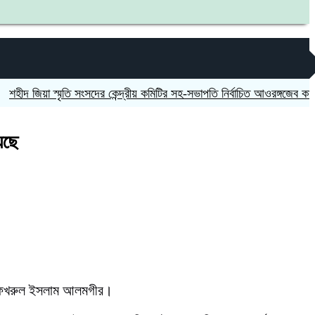
িয়া স্মৃতি সংসদের কেন্দ্রীয় কমিটির সহ-সভাপতি নির্বাচিত আওরঙ্গজেব কামাল
জগন
েছে
্জা ফখরুল ইসলাম আলমগীর।