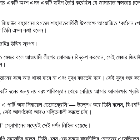
গুলোর একটি অংশ এমন একটি হাইপ তৈরি করেছিল যে জামায়াত ক্ষমতায় চলে য
 জিয়াউর রহমানের ৪৫তম শাহাদাতবার্ষিকী উপলক্ষে আয়োজিত ‘বর্তমান প্রেক
্যে তিনি এসব কথা বলেন।
জহির উদ্দিন স্বপন।
াত মেজর বলে আওয়ামী লীগের লোকজন বিদ্রুপ করতেন, সেই মেজর জিয়াউর 
িল।
ের সঙ্গে আর থাকা যাবে না এবং যুদ্ধ করতেই হবে। সেই যুদ্ধ শুরু কর
 একটি দলের জন্য নয় বরং পাকিস্তান থেকে বেরিয়ে আসার আকাঙ্ক্ষার প্র
এ পার্টি অফ লিবারেল ডেমোক্রেসি’— উল্লেখ করে তিনি বলেন, বিএনপি উদ
হয়েছে, সেই আদর্শকেই আরও শক্তিশালী করতে চাই।
শ’ স্লোগানের মধ্যেই সেই দর্শন নিহিত রয়েছে।
বিএনপি মহাসচিব বলেন, তিনি এমন এক সময়ে রাজনীতির নেতৃত্বে এসেছিলে