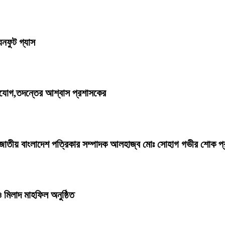
ঘনফুট গ্যাস
িযোগ,তদন্তের আশ্বাস প্রশাসকের
জ জাতীয় বাংলাদেশ পত্রিকার সম্পাদক আলহাজ্ব মোঃ সোহাগ গভীর শোক প
 মিলাদ মাহফিল অনুষ্ঠিত