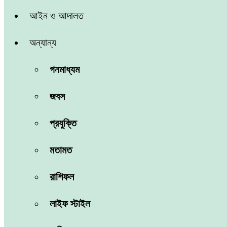
আইন ও আদালত
অন্যান্য
গনমাধ্যম
জবস
প্রযুক্তি
মতামত
রাশিফল
লাইফ স্টাইল