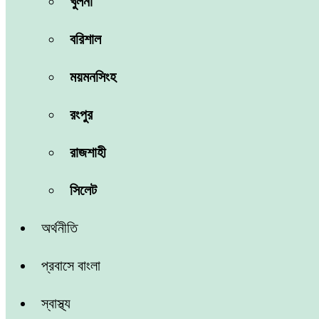
খুলনা
বরিশাল
ময়মনসিংহ
রংপুর
রাজশাহী
সিলেট
অর্থনীতি
প্রবাসে বাংলা
স্বাস্থ্য