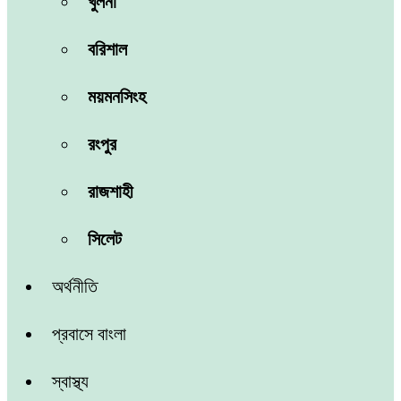
খুলনা
বরিশাল
ময়মনসিংহ
রংপুর
রাজশাহী
সিলেট
অর্থনীতি
প্রবাসে বাংলা
স্বাস্থ্য