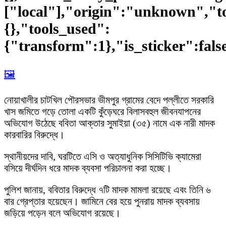
["local"],"origin":"unknown","t
{},"tools_used":
{"transform":1},"is_sticker":fals
🖼️
নোয়াখালীর চাটখিল পৌরসভার ভীমপুর গ্রামের বেদে পল্লীতে সরকারি
খাস জমিতে গড়ে তোলা একটি কুঁড়েঘরে বিলাসবহুল জীবনযাপনের
অভিযোগ উঠেছে ববিতা আক্তার সুমাইয়া (৩৫) নামে এক নারী মাদক
কারবারির বিরুদ্ধে।
স্থানীয়দের দাবি, ঘরটিতে এসি ও অত্যাধুনিক সিসিটিভি ক্যামেরা
বসিয়ে দীর্ঘদিন ধরে মাদক ব্যবসা পরিচালনা করা হচ্ছে।
পুলিশ জানায়, ববিতার বিরুদ্ধে ৭টি মাদক মামলা রয়েছে এবং তিনি ৬
বার গ্রেপ্তার হয়েছেন। জামিনে বের হয়ে পুনরায় মাদক ব্যবসায়
জড়িয়ে পড়েন বলে অভিযোগ রয়েছে।