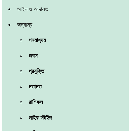
আইন ও আদালত
অন্যান্য
গনমাধ্যম
জবস
প্রযুক্তি
মতামত
রাশিফল
লাইফ স্টাইল