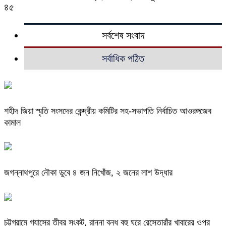
৪৫
সর্বশেষ সংবাদ
সর্বাধিক পঠিত
শহীদ জিয়া স্মৃতি সংসদের কেন্দ্রীয় কমিটির সহ-সভাপতি নির্বাচিত আওরঙ্গজেব
কামাল
জগন্নাথপুরে নৌকা ডুবে ৪ জন নিখোঁজ, ২ জনের লাশ উদ্ধার
চট্টগ্রামে গ্যাসের তীব্র সংকট, রান্না বন্ধ বহু ঘরে রেস্তোরাঁর খাবারের ওপর