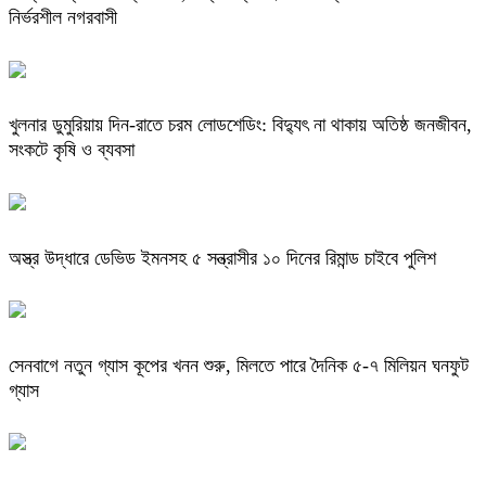
নির্ভরশীল নগরবাসী
খুলনার ডুমুরিয়ায় দিন-রাতে চরম লোডশেডিং: বিদ্যুৎ না থাকায় অতিষ্ঠ জনজীবন,
সংকটে কৃষি ও ব্যবসা
অস্ত্র উদ্ধারে ডেভিড ইমনসহ ৫ সন্ত্রাসীর ১০ দিনের রিমান্ড চাইবে পুলিশ
সেনবাগে নতুন গ্যাস কূপের খনন শুরু, মিলতে পারে দৈনিক ৫-৭ মিলিয়ন ঘনফুট
গ্যাস