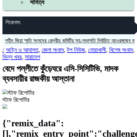
সাহিত্য
শিরোনাম:
িয়া স্মৃতি সংসদের কেন্দ্রীয় কমিটির সহ-সভাপতি নির্বাচিত আওরঙ্গজেব কামাল
জগন
/
আইন ও আদালত
,
জেলা সংবাদ
,
টপ নিউজ
,
নোয়াখালী
,
বিশেষ সংবাদ
,
ভিন্ন খবর
,
সারাদেশ
বেদে পল্লীতে কুঁড়েঘরে এসি-সিসিটিভি, মাদক
ব্যবসায়ীর রাজকীয় আস্তানা
স্টাফ রিপোর্টার
{"remix_data":
[],"remix_entry_point":"challeng