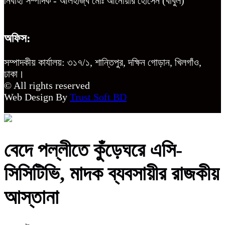
নির্বাহী সম্পাদক - আলহাজ্ব মোঃ আনোয়ার হোসেন (বাবুল)
অফিস:
সম্পাদকীয় কার্যালয়: ৩১৭/১, শান্তিপুর, দক্ষিন গোড়ান, খিলগাঁও,
ঢাকা।
© All rights reserved
Web Design By
Trust Soft BD
বেদে পল্লীতে কুঁড়েঘরে এসি-
সিসিটিভি, মাদক ব্যবসায়ীর রাজকীয়
আস্তানা