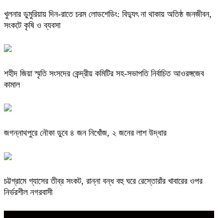
খুলনার ডুমুরিয়ায় দিন-রাতে চরম লোডশেডিং: বিদ্যুৎ না থাকায় অতিষ্ঠ জনজীবন,
সংকটে কৃষি ও ব্যবসা
শহীদ জিয়া স্মৃতি সংসদের কেন্দ্রীয় কমিটির সহ-সভাপতি নির্বাচিত আওরঙ্গজেব
কামাল
জগন্নাথপুরে নৌকা ডুবে ৪ জন নিখোঁজ, ২ জনের লাশ উদ্ধার
চট্টগ্রামে গ্যাসের তীব্র সংকট, রান্না বন্ধ বহু ঘরে রেস্তোরাঁর খাবারের ওপর
নির্ভরশীল নগরবাসী