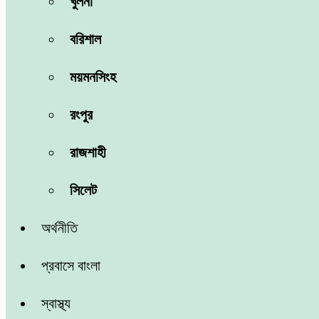
খুলনা
বরিশাল
ময়মনসিংহ
রংপুর
রাজশাহী
সিলেট
অর্থনীতি
প্রবাসে বাংলা
স্বাস্থ্য