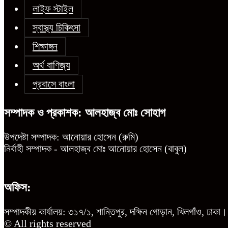
লাইফ স্টাইল
স্বাস্থ্য চিকিৎসা
শিক্ষাঙ্গন
অর্থ বাণিজ্য
প্রবাসে বাংলা
সম্পাদক ও প্রকাশক: আলহাজ্ব মোঃ সোহাগ
উপদেষ্টা সম্পাদক: আনোয়ার হোসেন (রুমি)
নির্বাহী সম্পাদক - আলহাজ্ব মোঃ আনোয়ার হোসেন (বাবুল)
অফিস:
সম্পাদকীয় কার্যালয়: ৩১৭/১, শান্তিপুর, দক্ষিন গোড়ান, খিলগাঁও, ঢাকা।
© All rights reserved