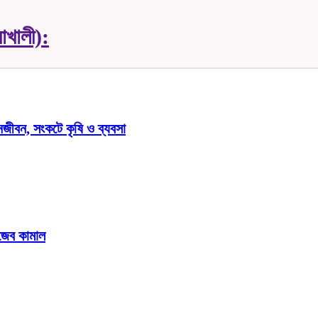
াখালী):
জনজীবন, সংকটে কৃষি ও ব্যবসা
গজেব কামাল