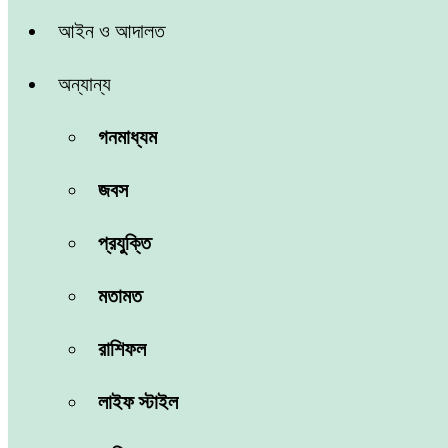
আইন ও আদালত
অন্যান্য
গনমাধ্যম
জবস
প্রযুক্তি
মতামত
রাশিফল
লাইফ স্টাইল