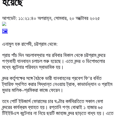
হয়েছে
আপডেট: ১১:২১:৪০ অপরাহ্ন, সোমবার, ২০ অক্টোবর ২০২৫
🖼️
এনামুল হক রাশেদী, চট্টগ্রাম থেকে:
প্রায় পাঁচ দিন অচলাবস্থার পর রবিবার বিকাল থেকে চট্টগ্রাম বন্দরে
পণ্যবাহী যানবাহন চলাচল শুরু হয়েছে। এতে বন্দর ও ডিপোগুলোর
মধ্যে কন্টেনার পরিবহন স্বাভাবিক হয়।
বন্দর কর্তৃপক্ষের সঙ্গে বৈঠকে ভারী যানবাহনের প্রবেশ ফি’র বর্ধিত
ট্যারিফ স্থগিত করার সিদ্ধান্ত নেওয়ায় ট্রাক, কাভার্ডভ্যান ও প্রাইম
মুভার মালিক–শ্রমিকরা কাজে ফেরেন।
তবে পোর্ট ইউজার্স ফোরামের চার ঘণ্টার কর্মবিরতিতে সকাল বেলা
বন্দরের কার্যক্রম ব্যাহত হয়। রপ্তানি পণ্য বোঝাই ১ হাজার ৬৫
টিইইউএস কন্টেনার না নিয়ে ছয়টি জাহাজ বন্দর ছাড়তে বাধ্য হয়। এতে