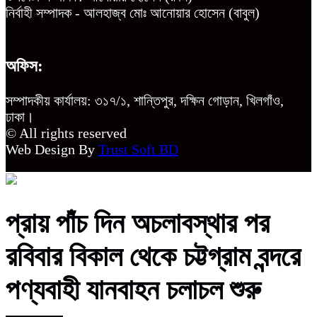
নির্বাহী সম্পাদক - আলহাজ্ব মোঃ আনোয়ার হোসেন (বাবুল)
অফিস:
সম্পাদকীয় কার্যালয়: ৩১৭/১, শান্তিপুর, দক্ষিন গোড়ান, খিলগাঁও,
ঢাকা।
© All rights reserved
Web Design By
Trust Soft BD
প্রায় পাঁচ দিন অচলাবস্থার পর
রবিবার বিকাল থেকে চট্টগ্রাম বন্দরে
পণ্যবাহী যানবাহন চলাচল শুরু