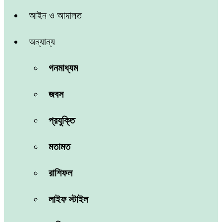
আইন ও আদালত
অন্যান্য
গনমাধ্যম
জবস
প্রযুক্তি
মতামত
রাশিফল
লাইফ স্টাইল