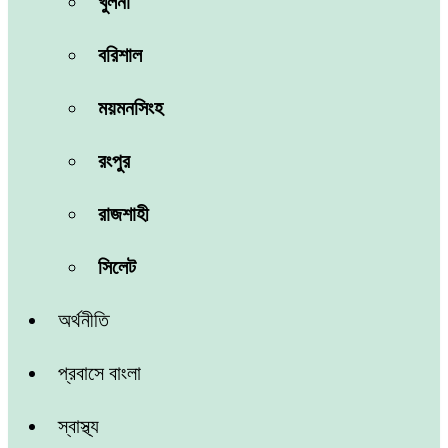
খুলনা
বরিশাল
ময়মনসিংহ
রংপুর
রাজশাহী
সিলেট
অর্থনীতি
প্রবাসে বাংলা
স্বাস্থ্য