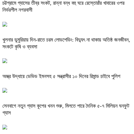
চট্টগ্রামে গ্যাসের তীব্র সংকট, রান্না বন্ধ বহু ঘরে রেস্তোরাঁর খাবারের ওপর
নির্ভরশীল নগরবাসী
খুলনার ডুমুরিয়ায় দিন-রাতে চরম লোডশেডিং: বিদ্যুৎ না থাকায় অতিষ্ঠ জনজীবন,
সংকটে কৃষি ও ব্যবসা
অস্ত্র উদ্ধারে ডেভিড ইমনসহ ৫ সন্ত্রাসীর ১০ দিনের রিমান্ড চাইবে পুলিশ
সেনবাগে নতুন গ্যাস কূপের খনন শুরু, মিলতে পারে দৈনিক ৫-৭ মিলিয়ন ঘনফুট
গ্যাস