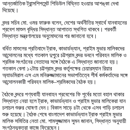
আন্তর্জাতিক ট্রান্সশিপমেন্ট শিডিউল বিঘ্নিত হওয়ার আশঙ্কা দেখা
দিয়েছে।
বন্দর সচিব মো. ওমর ফারুক বলেন, দেশের অর্থনীতির স্বার্থে যানবাহনের
প্রবেশ মাশুল বৃদ্ধির সিদ্ধান্ত আপাতত স্থগিত থাকবে। পরবর্তী
সিদ্ধান্ত মন্ত্রণালয়ের অনুমোদনের পর জানানো হবে।
বর্ধিত মাশুলের প্রতিবাদে ট্রাক, কাভার্ডভ্যান, প্রাইম মুভার মালিকদের
আন্দোলনের মধ্যে গতকাল দুপুরে চট্টগ্রাম বন্দর ভবনে পরিবহন মালিক ও
শ্রমিক সংগঠনের নেতাদের সঙ্গে বৈঠকে এ সিদ্ধান্ত জানানো হয়।
গতকাল বেলা ১২টায় চট্টগ্রাম বন্দর কর্তৃপক্ষের চেয়ারম্যান রিয়ার
অ্যাডমিরাল এস এম মনিরুজ্জামানের সভাপতিত্বে শীর্ষ কর্মকর্তাদের সঙ্গে
আন্দোলনকারী পরিবহন মালিক–শ্রমিকদের বৈঠক হয়।
বৈঠকে বন্দরে পণ্যবাহী যানবাহন প্রবেশের ফি পূর্বের মতো বহাল থাকার
সিদ্ধান্ত নেয়া হলে ট্রাক, কাভার্ডভ্যান ও প্রাইম মুভার মালিকেরা যান
চলাচল শুরুর ঘোষণা দেন। বিকাল সাড়ে ৪টা থেকে এসব গাড়ি চলাচল
শুরু হয়েছে। বৈঠক শেষে বাংলাদেশ কাভার্ডভ্যান ট্রাক প্রাইম মুভার
মালিক সমিতির নেতা মো. শামসুজ্জামান সুমন জানান, সিদ্ধান্ত অনুযায়ী
সংগঠনভুক্তরা কাজে ফিরেছেন।