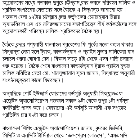
আন্দোলনের মধ্যে গতকাল দুপুরে চট্টগ্রাম বন্দর ভবনে পরিবহন মালিক ও
শ্রমিক সংগঠনের নেতাদের সঙ্গে বৈঠকে এ সিদ্ধান্ত জানানো হয়।
গতকাল বেলা ১২টায় চট্টগ্রাম বন্দর কর্তৃপক্ষের চেয়ারম্যান রিয়ার
অ্যাডমিরাল এস এম মনিরুজ্জামানের সভাপতিত্বে শীর্ষ কর্মকর্তাদের সঙ্গে
আন্দোলনকারী পরিবহন মালিক–শ্রমিকদের বৈঠক হয়।
বৈঠকে বন্দরে পণ্যবাহী যানবাহন প্রবেশের ফি পূর্বের মতো বহাল থাকার
সিদ্ধান্ত নেয়া হলে ট্রাক, কাভার্ডভ্যান ও প্রাইম মুভার মালিকেরা যান
চলাচল শুরুর ঘোষণা দেন। বিকাল সাড়ে ৪টা থেকে এসব গাড়ি চলাচল
শুরু হয়েছে। বৈঠক শেষে বাংলাদেশ কাভার্ডভ্যান ট্রাক প্রাইম মুভার
মালিক সমিতির নেতা মো. শামসুজ্জামান সুমন জানান, সিদ্ধান্ত অনুযায়ী
সংগঠনভুক্তরা কাজে ফিরেছেন।
অন্যদিকে পোর্ট ইউজার্স ফোরামের কর্মসূচি অনুযায়ী সিঅ্যান্ডএফ
এজেন্টস অ্যাসোসিয়েশন গতকাল সকাল ৯টা থেকে দুপুর ১টা পর্যন্ত
কর্মবিরতি পালন করে। ফোরামের এই কর্মসূচি আগামী এক সপ্তাহ
প্রতিদিন চার ঘণ্টা করে চলবে।
বাংলাদেশ শিপিং এজেন্টস অ্যাসোসিয়েশন জানায়, বন্দরের জিসিবি,
সিসিটি ও এনসিটি টার্মিনাল থেকে ‘এক্সপ্রেস লোতসে’, ‘এমএসসি