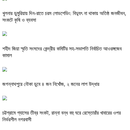
খুলনার ডুমুরিয়ায় দিন-রাতে চরম লোডশেডিং: বিদ্যুৎ না থাকায় অতিষ্ঠ জনজীবন,
সংকটে কৃষি ও ব্যবসা
শহীদ জিয়া স্মৃতি সংসদের কেন্দ্রীয় কমিটির সহ-সভাপতি নির্বাচিত আওরঙ্গজেব
কামাল
জগন্নাথপুরে নৌকা ডুবে ৪ জন নিখোঁজ, ২ জনের লাশ উদ্ধার
চট্টগ্রামে গ্যাসের তীব্র সংকট, রান্না বন্ধ বহু ঘরে রেস্তোরাঁর খাবারের ওপর
নির্ভরশীল নগরবাসী