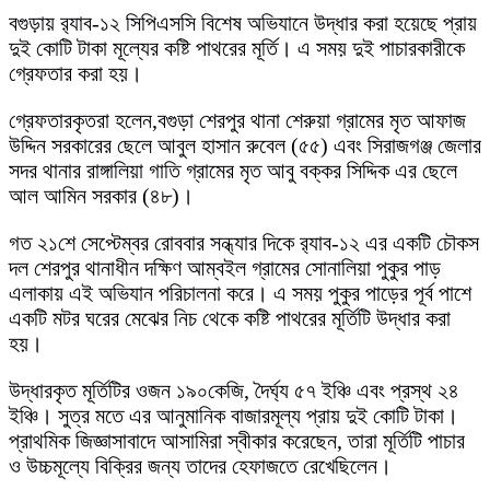
বগুড়ায় র‍্যাব-১২ সিপিএসসি বিশেষ অভিযানে উদ্ধার করা হয়েছে প্রায়
দুই কোটি টাকা মূল্যের কষ্টি পাথরের মূর্তি। এ সময় দুই পাচারকারীকে
গ্রেফতার করা হয়।
গ্রেফতারকৃতরা হলেন,বগুড়া শেরপুর থানা শেরুয়া গ্রামের মৃত আফাজ
উদ্দিন সরকারের ছেলে আবুল হাসান রুবেল (৫৫) এবং সিরাজগঞ্জ জেলার
সদর থানার রাঙ্গালিয়া গাতি গ্রামের মৃত আবু বক্কর সিদ্দিক এর ছেলে
আল আমিন সরকার (৪৮)।
গত ২১শে সেপ্টেম্বর রোববার সন্ধ্যার দিকে র‍্যাব-১২ এর একটি চৌকস
দল শেরপুর থানাধীন দক্ষিণ আম্বইল গ্রামের সোনালিয়া পুকুর পাড়
এলাকায় এই অভিযান পরিচালনা করে। এ সময় পুকুর পাড়ের পূর্ব পাশে
একটি মটর ঘরের মেঝের নিচ থেকে কষ্টি পাথরের মূর্তিটি উদ্ধার করা
হয়।
উদ্ধারকৃত মূর্তিটির ওজন ১৯০কেজি, দৈর্ঘ্য ৫৭ ইঞ্চি এবং প্রস্থ ২৪
ইঞ্চি। সুত্র মতে এর আনুমানিক বাজারমূল্য প্রায় দুই কোটি টাকা।
প্রাথমিক জিজ্ঞাসাবাদে আসামিরা স্বীকার করেছেন, তারা মূর্তিটি পাচার
ও উচ্চমূল্যে বিক্রির জন্য তাদের হেফাজতে রেখেছিলেন।