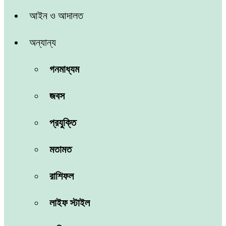
আইন ও আদালত
অন্যান্য
গনমাধ্যম
জবস
প্রযুক্তি
মতামত
রাশিফল
লাইফ স্টাইল