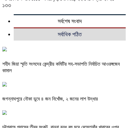
১৩৩
সর্বশেষ সংবাদ
সর্বাধিক পঠিত
শহীদ জিয়া স্মৃতি সংসদের কেন্দ্রীয় কমিটির সহ-সভাপতি নির্বাচিত আওরঙ্গজেব
কামাল
জগন্নাথপুরে নৌকা ডুবে ৪ জন নিখোঁজ, ২ জনের লাশ উদ্ধার
চট্টগ্রামে গ্যাসের তীব্র সংকট, রান্না বন্ধ বহু ঘরে রেস্তোরাঁর খাবারের ওপর