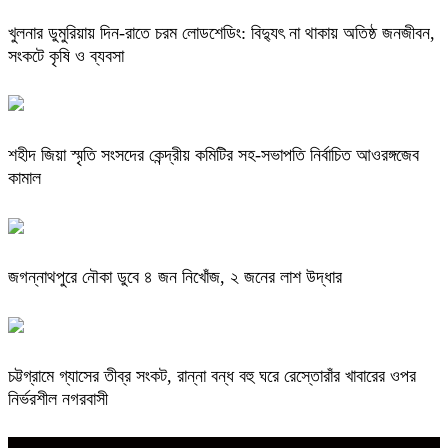
খুলনার ডুমুরিয়ায় দিন-রাতে চরম লোডশেডিং: বিদ্যুৎ না থাকায় অতিষ্ঠ জনজীবন,
সংকটে কৃষি ও ব্যবসা
শহীদ জিয়া স্মৃতি সংসদের কেন্দ্রীয় কমিটির সহ-সভাপতি নির্বাচিত আওরঙ্গজেব
কামাল
জগন্নাথপুরে নৌকা ডুবে ৪ জন নিখোঁজ, ২ জনের লাশ উদ্ধার
চট্টগ্রামে গ্যাসের তীব্র সংকট, রান্না বন্ধ বহু ঘরে রেস্তোরাঁর খাবারের ওপর
নির্ভরশীল নগরবাসী