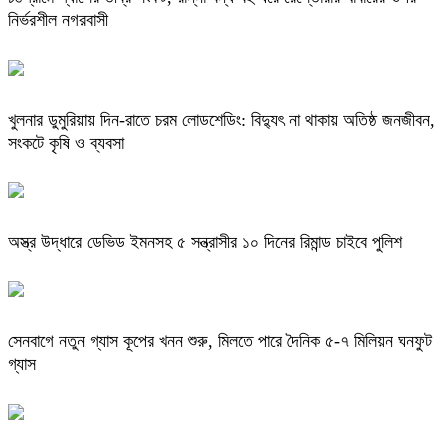
নির্ভরশীল নগরবাসী
খুলনার ডুমুরিয়ায় দিন-রাতে চরম লোডশেডিং: বিদ্যুৎ না থাকায় অতিষ্ঠ জনজীবন,
সংকটে কৃষি ও ব্যবসা
অস্ত্র উদ্ধারে ডেভিড ইমনসহ ৫ সন্ত্রাসীর ১০ দিনের রিমান্ড চাইবে পুলিশ
সেনবাগে নতুন গ্যাস কূপের খনন শুরু, মিলতে পারে দৈনিক ৫-৭ মিলিয়ন ঘনফুট
গ্যাস