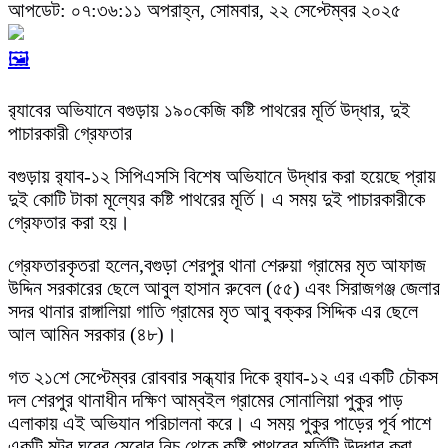
আপডেট: ০৭:৩৬:১১ অপরাহ্ন, সোমবার, ২২ সেপ্টেম্বর ২০২৫
🖼️
র‍্যাবের অভিযানে বগুড়ায় ১৯০কেজি কষ্টি পাথরের মূর্তি উদ্ধার, দুই
পাচারকারী গ্রেফতার
বগুড়ায় র‍্যাব-১২ সিপিএসসি বিশেষ অভিযানে উদ্ধার করা হয়েছে প্রায়
দুই কোটি টাকা মূল্যের কষ্টি পাথরের মূর্তি। এ সময় দুই পাচারকারীকে
গ্রেফতার করা হয়।
গ্রেফতারকৃতরা হলেন,বগুড়া শেরপুর থানা শেরুয়া গ্রামের মৃত আফাজ
উদ্দিন সরকারের ছেলে আবুল হাসান রুবেল (৫৫) এবং সিরাজগঞ্জ জেলার
সদর থানার রাঙ্গালিয়া গাতি গ্রামের মৃত আবু বক্কর সিদ্দিক এর ছেলে
আল আমিন সরকার (৪৮)।
গত ২১শে সেপ্টেম্বর রোববার সন্ধ্যার দিকে র‍্যাব-১২ এর একটি চৌকস
দল শেরপুর থানাধীন দক্ষিণ আম্বইল গ্রামের সোনালিয়া পুকুর পাড়
এলাকায় এই অভিযান পরিচালনা করে। এ সময় পুকুর পাড়ের পূর্ব পাশে
একটি মটর ঘরের মেঝের নিচ থেকে কষ্টি পাথরের মূর্তিটি উদ্ধার করা