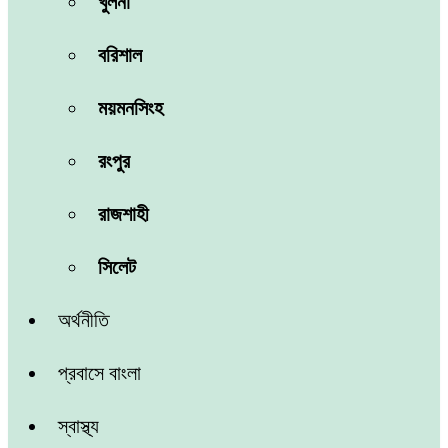
খুলনা
বরিশাল
ময়মনসিংহ
রংপুর
রাজশাহী
সিলেট
অর্থনীতি
প্রবাসে বাংলা
স্বাস্থ্য