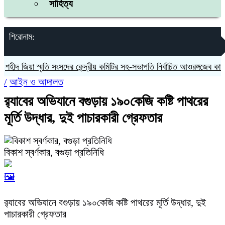
সাহিত্য
শিরোনাম:
দ জিয়া স্মৃতি সংসদের কেন্দ্রীয় কমিটির সহ-সভাপতি নির্বাচিত আওরঙ্গজেব কামাল
/
আইন ও আদালত
র‍্যাবের অভিযানে বগুড়ায় ১৯০কেজি কষ্টি পাথরের
মূর্তি উদ্ধার, দুই পাচারকারী গ্রেফতার
বিকাশ স্বর্ণকার, বগুড়া প্রতিনিধি
🖼️
র‍্যাবের অভিযানে বগুড়ায় ১৯০কেজি কষ্টি পাথরের মূর্তি উদ্ধার, দুই
পাচারকারী গ্রেফতার