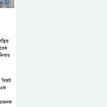
ব্যবসা
অস্ত্র উদ্ধারে ডেভিড
ইমনসহ ৫ সন্ত্রাসীর
১০ দিনের রিমান্ড
চাইবে পুলিশ
স্থিত
আরেক
সেনবাগে নতুন গ্যাস
নিবার
কূপের খনন শুরু,
মিলতে পারে দৈনিক
৫-৭ মিলিয়ন ঘনফুট গ্যাস
ৎ বিকট
মেয়েকে ধর্ষণের
 এক
অভিযোগে সেনবাগে
বাবা গ্রেপ্তার
্কাজনক