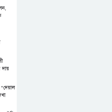
েন,
ক
ধ
সী
র দায়
, “দেয়াল
েখা