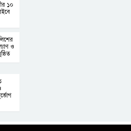
সীর ১০
চাইবে
ুলিশের
ল্যাণ ও
্ঠিত
ে
ও
র্ভোগ