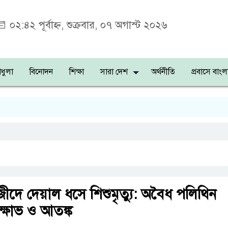
০২:৪২ পূর্বাহ্ন, শুক্রবার, ০৭ অগাস্ট ২০২৬
ধুলা
বিনোদন
শিক্ষা
সারা দেশ
অর্থনীতি
প্রবাসে বাংল
শহ
য়েজীদে দেয়াল ধসে শিশুমৃত্যু: অবৈধ পলিথিন
ক্ষোভ ও আতঙ্ক