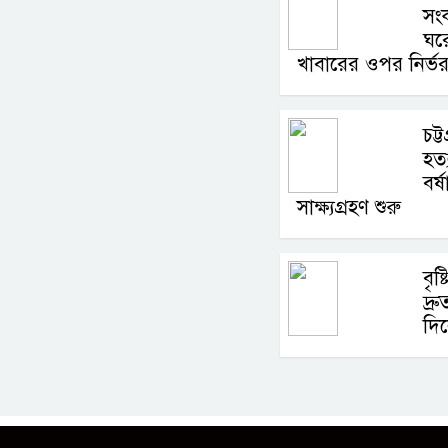
সংক
ঘরে
খাবারের ওপর নির্ভ
চট্
হত্
বর্
সাক্ষ্যগ্রহণ শুরু
বৃষ
দ্র
দি