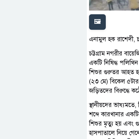
🖼️
এনামুল হক রাশেদী, চট
চট্টগ্রাম নগরীর বায়
একটি নিষিদ্ধ পলিথি
শিশুর গুরুতর আহত 
(২৩ মে) বিকেল ৫টার 
জড়িতদের বিরুদ্ধে কঠো
স্থানীয়দের ভাষ্যমতে
শব্দে কারখানার একট
শিশুর মৃত্যু হয় এবং 
হাসপাতালে নিয়ে গে