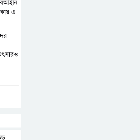
 বেআইনি
াকায় এ
দের
কিৎসারও
ভিড