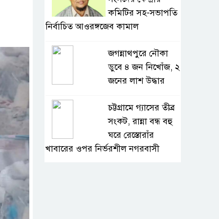
কমিটির সহ-সভাপতি
নির্বাচিত আওরঙ্গজেব কামাল
জগন্নাথপুরে নৌকা
ডুবে ৪ জন নিখোঁজ, ২
জনের লাশ উদ্ধার
চট্টগ্রামে গ্যাসের তীব্র
সংকট, রান্না বন্ধ বহু
ঘরে রেস্তোরাঁর
খাবারের ওপর নির্ভরশীল নগরবাসী
খুলনার ডুমুরিয়ায়
দিন-রাতে চরম
লোডশেডিং: বিদ্যুৎ না
থাকায় অতিষ্ঠ জনজীবন, সংকটে কৃষি ও