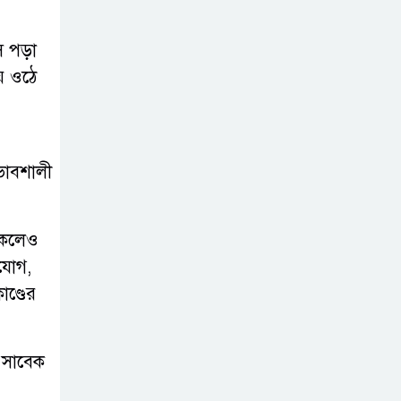
সোনাতলা পৌরসভার
উপ-সহকারী
ে পড়া
প্রকৌশলীর বিরুদ্ধে
ে ওঠে
সাংবাদিকের অভিযোগ,তদন্তের আশ্বাস
প্রশাসকের
চট্টগ্রামে শিশু মাহফুজ
রভাবশালী
হত্যা মামলায়
মৃত্যুদণ্ড, বর্ষা হত্যা
থাকলেও
মামলায় সাক্ষ্যগ্রহণ শুরু
িযোগ,
উন্নয়ন কে প্রাধান্য
াণ্ডের
দিয়ে বগুড়ার
সোনাতলা পৌরসভার
 সাবেক
২০২৬/২০২৭ অর্থ বছরের বাজেট ঘোষণা