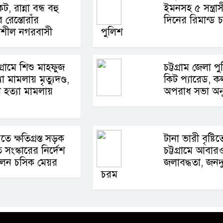
ট, রান্না বন্ধ বহু
ইমনসহ ৫ সন্ত্রা
 রেস্তোরাঁর
দিনের রিমান্ড 
রশীল নগরবাসী
পুলিশ
টগ্রামে শিশু মাহফুজ
চট্টগ্রাম জেলা প
যা মামলায় মৃত্যুদণ্ড,
কিট প্যারেড, ক
ষা হত্যা মামলায়
অপরাধ সভা অনুষ
্টিতে ক্ষতিগ্রস্ত সড়ক
টানা ভারী বৃষ্টিত
ুত সংস্কারের নির্দেশ
চট্টগ্রামে আবার
লেন চসিক মেয়র
জলাবদ্ধতা, জনদু
চরম