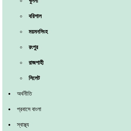
খুলনা
বরিশাল
ময়মনসিংহ
রংপুর
রাজশাহী
সিলেট
অর্থনীতি
প্রবাসে বাংলা
স্বাস্থ্য