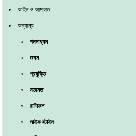
আইন ও আদালত
অন্যান্য
গনমাধ্যম
জবস
প্রযুক্তি
মতামত
রাশিফল
লাইফ স্টাইল