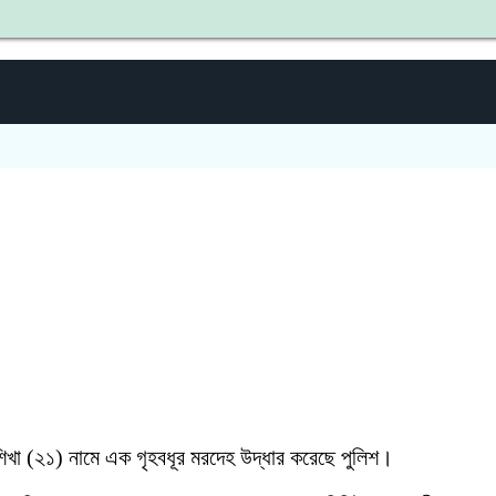
শহীদ জি
া (২১) নামে এক গৃহবধূর মরদেহ উদ্ধার করেছে পুলিশ।