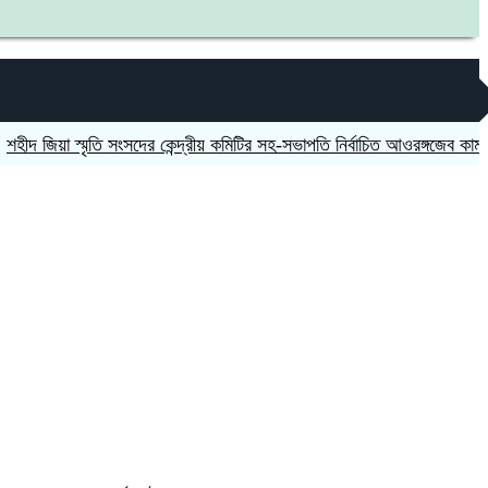
য়া স্মৃতি সংসদের কেন্দ্রীয় কমিটির সহ-সভাপতি নির্বাচিত আওরঙ্গজেব কামাল
জগন্