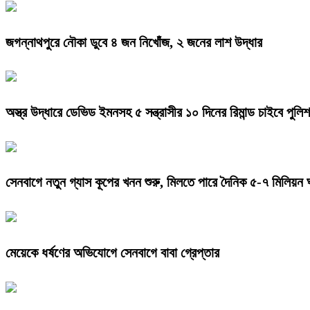
জগন্নাথপুরে নৌকা ডুবে ৪ জন নিখোঁজ, ২ জনের লাশ উদ্ধার
অস্ত্র উদ্ধারে ডেভিড ইমনসহ ৫ সন্ত্রাসীর ১০ দিনের রিমান্ড চাইবে পুলিশ
সেনবাগে নতুন গ্যাস কূপের খনন শুরু, মিলতে পারে দৈনিক ৫-৭ মিলিয়ন 
মেয়েকে ধর্ষণের অভিযোগে সেনবাগে বাবা গ্রেপ্তার