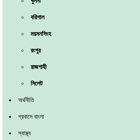
খুলনা
বরিশাল
ময়মনসিংহ
রংপুর
রাজশাহী
সিলেট
অর্থনীতি
প্রবাসে বাংলা
স্বাস্থ্য