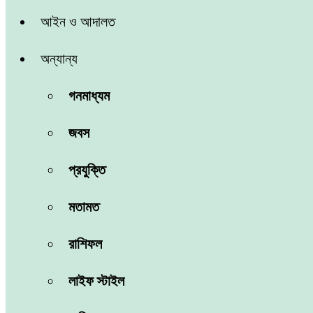
আইন ও আদালত
অন্যান্য
গনমাধ্যম
জবস
প্রযুক্তি
মতামত
রাশিফল
লাইফ স্টাইল