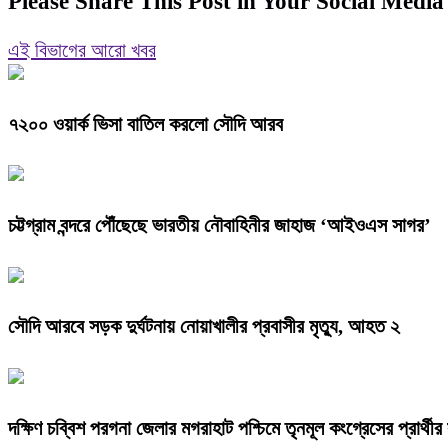
Please Share This Post in Your Social Media
এই বিভাগের আরো খবর
৭২০০ ওয়ার্ক ভিসা বাতিল করলো সৌদি আরব
চট্টগ্রাম বন্দরে পৌঁছেছে ভারতীয় নৌবাহিনীর জাহাজ ‘আইওএস সাগর’
সৌদি আরবে সড়ক দুর্ঘটনায় নোয়াখালীর প্রবাসীর মৃত্যু, আহত ২
দক্ষিণ চব্বিশ পরগনা জেলার মগরাহাট পশ্চিমে তৃনমূল কংগ্রেসের প্রার্থীর 