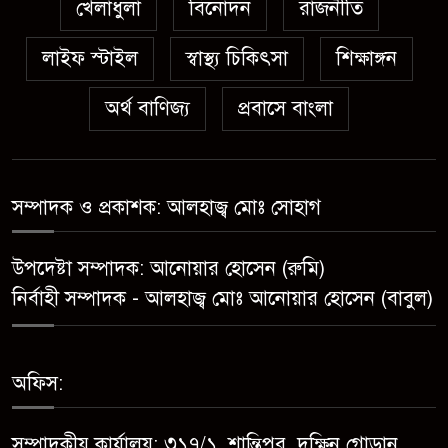
পুলিশ
খেলাধুলা
বিনোদন
রাজনীতি
লাইফ স্টাইল
স্বাস্থ্য চিকিৎসা
সেনবাগে নতুন গ্যাস কূপের খনন
শিক্ষাঙ্গন
শুরু, মিলতে পারে দৈনিক ৫-৭
অর্থ বাণিজ্য
প্রবাসে বাংলা
মিলিয়ন ঘনফুট গ্যাস
মেয়েকে ধর্ষণের অভিযোগে সেনবাগে
বাবা গ্রেপ্তার
সম্পাদক ও প্রকাশক: আলহাজ্ব মোঃ সোহাগ
সোনাতলা পৌরসভার উপ-সহকারী
উপদেষ্টা সম্পাদক: আনোয়ার হোসেন (রুমি)
প্রকৌশলীর বিরুদ্ধে সাংবাদিকের
নির্বাহী সম্পাদক - আলহাজ্ব মোঃ আনোয়ার হোসেন (বাবুল)
অভিযোগ,তদন্তের আশ্বাস প্রশাসকের
চট্টগ্রামে শিশু মাহফুজ হত্যা মামলায়
অফিস:
মৃত্যুদণ্ড, বর্ষা হত্যা মামলায়
সাক্ষ্যগ্রহণ শুরু
সম্পাদকীয় কার্যালয়: ৩১৭/১, শান্তিপুর, দক্ষিন গোড়ান,