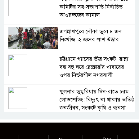
কমিটির সহ-সভাপতি নির্বাচিত
আওরঙ্গজেব কামাল
জগন্নাথপুরে নৌকা ডুবে ৪ জন
নিখোঁজ, ২ জনের লাশ উদ্ধার
চট্টগ্রামে গ্যাসের তীব্র সংকট, রান্না
বন্ধ বহু ঘরে রেস্তোরাঁর খাবারের
ওপর নির্ভরশীল নগরবাসী
খুলনার ডুমুরিয়ায় দিন-রাতে চরম
লোডশেডিং: বিদ্যুৎ না থাকায় অতিষ্ঠ
জনজীবন, সংকটে কৃষি ও ব্যবসা
অস্ত্র উদ্ধারে ডেভিড ইমনসহ ৫
সন্ত্রাসীর ১০ দিনের রিমান্ড চাইবে