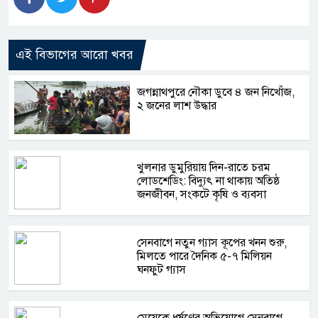
এই বিভাগের আরো খবর
জগন্নাথপুরে নৌকা ডুবে ৪ জন নিখোঁজ,
২ জনের লাশ উদ্ধার
খুলনার ডুমুরিয়ায় দিন-রাতে চরম
লোডশেডিং: বিদ্যুৎ না থাকায় অতিষ্ঠ
জনজীবন, সংকটে কৃষি ও ব্যবসা
সেনবাগে নতুন গ্যাস কূপের খনন শুরু,
মিলতে পারে দৈনিক ৫-৭ মিলিয়ন
ঘনফুট গ্যাস
মেয়েকে ধর্ষণের অভিযোগে সেনবাগে