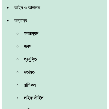
আইন ও আদালত
অন্যান্য
গনমাধ্যম
জবস
প্রযুক্তি
মতামত
রাশিফল
লাইফ স্টাইল