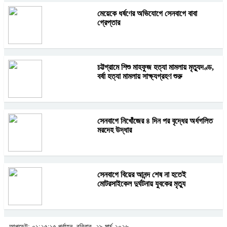
মেয়েকে ধর্ষণের অভিযোগে সেনবাগে বাবা
গ্রেপ্তার
চট্টগ্রামে শিশু মাহফুজ হত্যা মামলায় মৃত্যুদণ্ড,
বর্ষা হত্যা মামলায় সাক্ষ্যগ্রহণ শুরু
সেনবাগে নিখোঁজের ৪ দিন পর বৃদ্ধের অর্ধগলিত
মরদেহ উদ্ধার
সেনবাগে বিয়ের আনন্দ শেষ না হতেই
মোটরসাইকেল দুর্ঘটনায় যুবকের মৃত্যু
আপডেট: ০১:২৫:১৫ পূর্বাহ্ন, রবিবার, ২৯ মার্চ ২০২৬