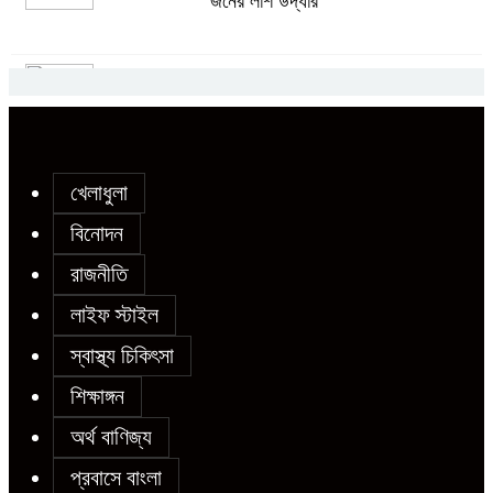
জনের লাশ উদ্ধার
মেয়েকে ধর্ষণের অভিযোগে সেনবাগে বাবা
চট্টগ্রামে গ্যাসের তীব্র সংকট, রান্না বন্ধ বহু
গ্রেপ্তার
ঘরে রেস্তোরাঁর খাবারের ওপর নির্ভরশীল
নগরবাসী
খেলাধুলা
সোনাতলা পৌরসভার উপ-সহকারী প্রকৌশলীর
বিনোদন
বিরুদ্ধে সাংবাদিকের অভিযোগ,তদন্তের
রাজনীতি
আশ্বাস প্রশাসকের
লাইফ স্টাইল
স্বাস্থ্য চিকিৎসা
চট্টগ্রামে শিশু মাহফুজ হত্যা মামলায়
শিক্ষাঙ্গন
মৃত্যুদণ্ড, বর্ষা হত্যা মামলায় সাক্ষ্যগ্রহণ
শুরু
অর্থ বাণিজ্য
প্রবাসে বাংলা