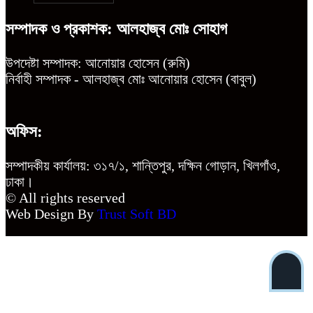
উন্নয়ন কে প্রাধান্য দিয়ে বগুড়ার সোনাতলা
সম্পাদক ও প্রকাশক: আলহাজ্ব মোঃ সোহাগ
পৌরসভার ২০২৬/২০২৭ অর্থ বছরের বাজেট
ঘোষণা
উপদেষ্টা সম্পাদক: আনোয়ার হোসেন (রুমি)
নির্বাহী সম্পাদক - আলহাজ্ব মোঃ আনোয়ার হোসেন (বাবুল)
অফিস:
সম্পাদকীয় কার্যালয়: ৩১৭/১, শান্তিপুর, দক্ষিন গোড়ান, খিলগাঁও,
ঢাকা।
© All rights reserved
Web Design By
Trust Soft BD