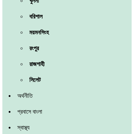
খুলনা
বরিশাল
ময়মনসিংহ
রংপুর
রাজশাহী
সিলেট
অর্থনীতি
প্রবাসে বাংলা
স্বাস্থ্য