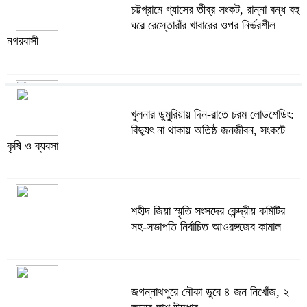
চট্টগ্রামে গ্যাসের তীব্র সংকট, রান্না বন্ধ বহু
ঘরে রেস্তোরাঁর খাবারের ওপর নির্ভরশীল
নগরবাসী
খুলনার ডুমুরিয়ায় দিন-রাতে চরম লোডশেডিং:
খুলনার ডুমুরিয়ায় দিন-রাতে চরম লোডশেডিং:
বিদ্যুৎ না থাকায় অতিষ্ঠ জনজীবন, সংকটে
বিদ্যুৎ না থাকায় অতিষ্ঠ জনজীবন, সংকটে
কৃষি ও ব্যবসা
কৃষি ও ব্যবসা
অস্ত্র উদ্ধারে ডেভিড ইমনসহ ৫ সন্ত্রাসীর
শহীদ জিয়া স্মৃতি সংসদের কেন্দ্রীয় কমিটির
১০ দিনের রিমান্ড চাইবে পুলিশ
সহ-সভাপতি নির্বাচিত আওরঙ্গজেব কামাল
সেনবাগে নতুন গ্যাস কূপের খনন শুরু, মিলতে
জগন্নাথপুরে নৌকা ডুবে ৪ জন নিখোঁজ, ২
পারে দৈনিক ৫-৭ মিলিয়ন ঘনফুট গ্যাস