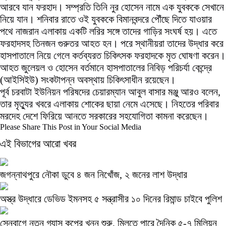
আরবে যান ফরহাদ। সম্প্রতি তিনি নুর হোসেন নামে এক যুবককে সেখানে
নিয়ে যান। শনিবার রাতে ওই যুবককে বিমানবন্দরে পৌঁছে দিতে যাওয়ার
পথে নাজরান এলাকায় একটি লরির সঙ্গে তাদের গাড়ির সংঘর্ষ হয়। এতে
ফরহাদসহ তিনজন গুরুতর আহত হন। পরে স্থানীয়রা তাদের উদ্ধার করে
হাসপাতালে নিয়ে গেলে কর্তব্যরত চিকিৎসক ফরহাদকে মৃত ঘোষণা করেন।
আহত জুলেয়ল ও হোসেন বর্তমানে হাসপাতালের নিবিড় পরিচর্যা কেন্দ্রে
(আইসিইউ) সংকটাপন্ন অবস্থায় চিকিৎসাধীন রয়েছেন।
পূর্ব চরবাটা ইউনিয়ন পরিষদের চেয়ারম্যান আবুল বাসার মঞ্জু আরও বলেন,
তার মৃত্যুর খবরে এলাকায় শোকের ছায়া নেমে এসেছে। নিহতের পরিবার
মরদেহ দেশে ফিরিয়ে আনতে সরকারের সহযোগিতা কামনা করেছেন।
Please Share This Post in Your Social Media
এই বিভাগের আরো খবর
জগন্নাথপুরে নৌকা ডুবে ৪ জন নিখোঁজ, ২ জনের লাশ উদ্ধার
অস্ত্র উদ্ধারে ডেভিড ইমনসহ ৫ সন্ত্রাসীর ১০ দিনের রিমান্ড চাইবে পুলিশ
সেনবাগে নতুন গ্যাস কূপের খনন শুরু, মিলতে পারে দৈনিক ৫-৭ মিলিয়ন