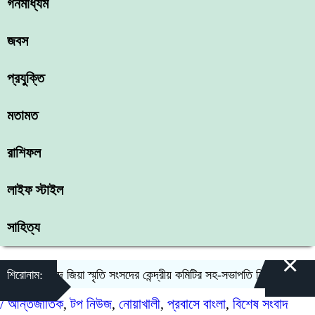
গনমাধ্যম
জবস
প্রযুক্তি
মতামত
রাশিফল
লাইফ স্টাইল
সাহিত্য
×
শিরোনাম:
শহীদ জিয়া স্মৃতি সংসদের কেন্দ্রীয় কমিটির সহ-সভাপতি নির্বাচিত আওরঙ্গজে
/
আন্তর্জাতিক
,
টপ নিউজ
,
নোয়াখালী
,
প্রবাসে বাংলা
,
বিশেষ সংবাদ