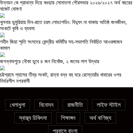
উন্নয়ন কে প্রাধান্য দিয়ে বগুড়ার সোনাতলা পৌরসভার ২০২৬/২০২৭ অর্থ বছরের
বাজেট ঘোষণা
খুলনার ডুমুরিয়ায় দিন-রাতে চরম লোডশেডিং: বিদ্যুৎ না থাকায় অতিষ্ঠ জনজীবন,
সংকটে কৃষি ও ব্যবসা
শহীদ জিয়া স্মৃতি সংসদের কেন্দ্রীয় কমিটির সহ-সভাপতি নির্বাচিত আওরঙ্গজেব
কামাল
জগন্নাথপুরে নৌকা ডুবে ৪ জন নিখোঁজ, ২ জনের লাশ উদ্ধার
চট্টগ্রামে গ্যাসের তীব্র সংকট, রান্না বন্ধ বহু ঘরে রেস্তোরাঁর খাবারের ওপর
নির্ভরশীল নগরবাসী
খেলাধুলা
বিনোদন
রাজনীতি
লাইফ স্টাইল
স্বাস্থ্য চিকিৎসা
শিক্ষাঙ্গন
অর্থ বাণিজ্য
প্রবাসে বাংলা