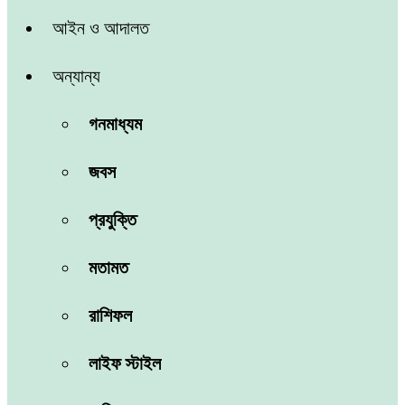
আইন ও আদালত
অন্যান্য
গনমাধ্যম
জবস
প্রযুক্তি
মতামত
রাশিফল
লাইফ স্টাইল