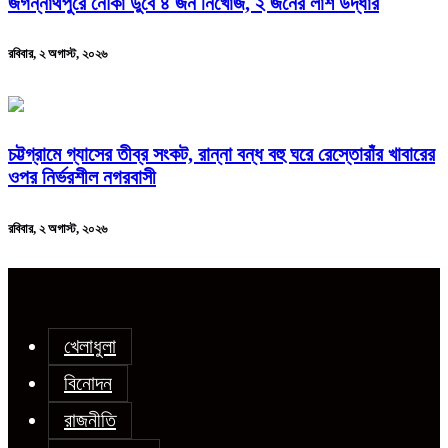
জগন্নাথপুরে নৌকা ডুবে ৪ জন নিখোঁজ, ২ জনের লাশ উদ্ধার
রবিবার, ২ অগাস্ট, ২০২৬
চট্টগ্রামে গ্যাসের তীব্র সংকট, রান্না বন্ধ বহু ঘরে রেস্তোরাঁর খাবারের
ওপর নির্ভরশীল নগরবাসী
রবিবার, ২ অগাস্ট, ২০২৬
খেলাধুলা
বিনোদন
রাজনীতি