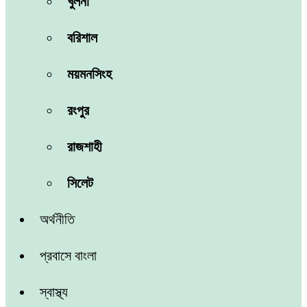
খুলনা
বরিশাল
ময়মনসিংহ
রংপুর
রাজশাহী
সিলেট
অর্থনীতি
প্রবাসে বাংলা
স্বাস্থ্য