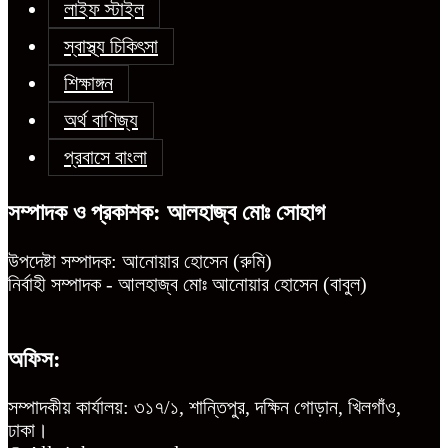
লাইফ স্টাইল
স্বাস্থ্য চিকিৎসা
শিক্ষাঙ্গন
অর্থ বাণিজ্য
প্রবাসে বাংলা
সম্পাদক ও প্রকাশক: আলহাজ্ব মোঃ সোহাগ
উপদেষ্টা সম্পাদক: আনোয়ার হোসেন (রুমি)
নির্বাহী সম্পাদক - আলহাজ্ব মোঃ আনোয়ার হোসেন (বাবুল)
অফিস:
সম্পাদকীয় কার্যালয়: ৩১৭/১, শান্তিপুর, দক্ষিন গোড়ান, খিলগাঁও,
ঢাকা।