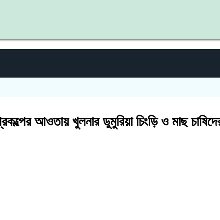
কল্পের আওতায় খুলনার ডুমুরিয়া চিংড়ি ও মাছ চাষিদ