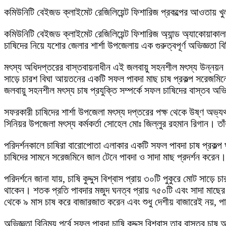
কমিউনিটি বেইজড ক্লাইমেট রেজিলিয়েন্ট ফিশারিজ প্রকল্পের আওতায় খুলন
কমিউনিটি বেইজড ক্লাইমেট রেজিলিয়েন্ট ফিশারিজ অ্যান্ড অ্যাকোয়াকালচ
চাষিদের নিয়ে যশোর জেলার শার্শা উপজেলায় এক গুরুত্বপূর্ণ অভিজ্ঞতা ব
মৎস্য অধিদপ্তরের বাস্তবায়নাধীন এই জলবায়ু সহনশীল মৎস্য উন্নয়
সাড়ে চারশ বিঘা আয়তনের একটি সফল পাবদা মাছ চাষ প্রকল্প সরেজমিনে
জলবায়ু সহনশীল মৎস্য চাষ প্রযুক্তি সম্পর্কে সফল চাষিদের বাস্তব অভ
সফরকারী চাষিদের শার্শা উপজেলা মৎস্য দপ্তরের পক্ষ থেকে উষ্ণ অভ্যর্থ
সিনিয়র উপজেলা মৎস্য কর্মকর্তা সোহেল মোঃ জিল্লুর রহমান রিগান। তাঁর 
পরিদর্শনকালে চাষিরা বারোপোতা এলাকার একটি সফল পাবদা চাষ প্রকল্প ঘু
চাষিদের সামনে সরেজমিনে জাল টেনে পাবদা ও সাদা মাছ প্রদর্শন করেন। উ
পরিদর্শনে জানা যায়, চাষি কুদ্দুস বিশ্বাস প্রায় ৩০টি পুকুরে মোট স
থাকেন। শতক প্রতি পাবদার মজুদ ঘনত্ব প্রায় ৭৫০টি এবং সাদা মাছের 
থেকে ৯ মাস চাষ করে বাজারজাত করেন এবং শুধু দেশীয় বাজারেই নয়, 
অভিজ্ঞতা বিনিময় পর্বে সফল পাবদা চাষি কুদ্দুস বিশ্বাস তার বাস্তব চা