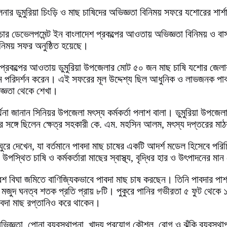
ার ডুমুরিয়া চিংড়ি ও মাছ চাষিদের অভিজ্ঞতা বিনিময় সফরে যশোরের শার্শ
ার ডেভেলপমেন্ট ইন বাংলাদেশ প্রকল্পের আওতায় অভিজ্ঞতা বিনিময় ও বাস্তব
িনিময় সফর অনুষ্ঠিত হয়েছে।
ন প্রকল্পের আওতায় ডুমুরিয়া উপজেলার মোট ৫০ জন মাছ চাষি যশোর জেলা
 পরিদর্শন করেন। এই সফরের মূল উদ্দেশ্য ছিল আধুনিক ও লাভজনক পাবদা 
িজ্ঞতা থেকে শেখা।
না জানান সিনিয়র উপজেলা মৎস্য কর্মকর্তা পলাশ বালা। ডুমুরিয়া উপজেলা
সঙ্গে ছিলেন ক্ষেত্র সহকারী কে. এম. মহসিন আলম, মৎস্য দপ্তরের মাঠকর্মী 
রে দেখেন, যা বর্তমানে পাবদা মাছ চাষের একটি আদর্শ মডেল হিসেবে পরিচিত
পস্থিত চাষি ও কর্মকর্তারা মাছের স্বাস্থ্য, বৃদ্ধির হার ও উৎপাদনের 
াড়ে চারশ বিঘা জমিতে বাণিজ্যিকভাবে পাবদা মাছ চাষ করছেন। তিনি পাবদার 
মজুদ ঘনত্ব শতক প্রতি প্রায় ৮টি। পুকুরে পানির গভীরতা ৫ ফুট থেকে ১
পাবদা মাছ রপ্তানিও করে থাকেন।
ষ অভিজ্ঞতা, পোনা ব্যবস্থাপনা, খাদ্য প্রয়োগ কৌশল, রোগ ও ঝুঁকি ব্যবস্