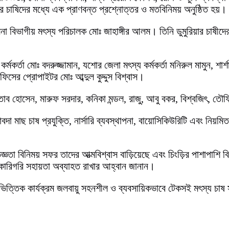
ার চাষিদের মধ্যে এক প্রাণবন্ত প্রশ্নোত্তর ও মতবিনিময় অনুষ্ঠিত হয়।
া বিভাগীয় মৎস্য পরিচালক মোঃ জাহাঙ্গীর আলম। তিনি ডুমুরিয়ার চাষীদ
কর্তা মোঃ বদরুজ্জামান, যশোর জেলা মৎস্য কর্মকর্তা মনিরুল মামুন, শার্শ
ফিসের প্রোপাইটর মোঃ আব্দুল কুদ্দুস বিশ্বাস।
হতাব হোসেন, মারুফ সরদার, কনিকা মন্ডল, রাজু, আবু বকর, বিশ্বজিৎ, তৌ
 মাছ চাষ প্রযুক্তি, নার্সারি ব্যবস্থাপনা, বায়োসিকিউরিটি এবং নিয়মিত
তা বিনিময় সফর তাদের আত্মবিশ্বাস বাড়িয়েছে এবং চিংড়ির পাশাপাশি ব
কারিগরি সহায়তা অব্যাহত রাখার আহ্বান জানান।
ভিত্তিক কার্যক্রম জলবায়ু সহনশীল ও ব্যবসায়িকভাবে টেকসই মৎস্য চাষ সম