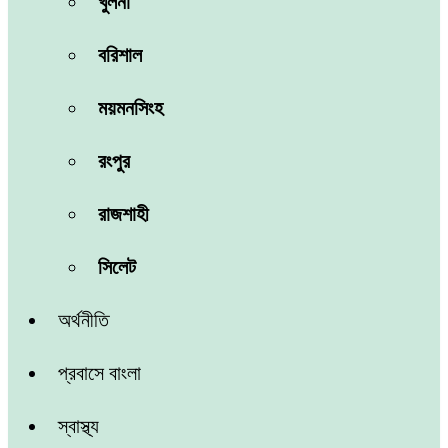
খুলনা
বরিশাল
ময়মনসিংহ
রংপুর
রাজশাহী
সিলেট
অর্থনীতি
প্রবাসে বাংলা
স্বাস্থ্য