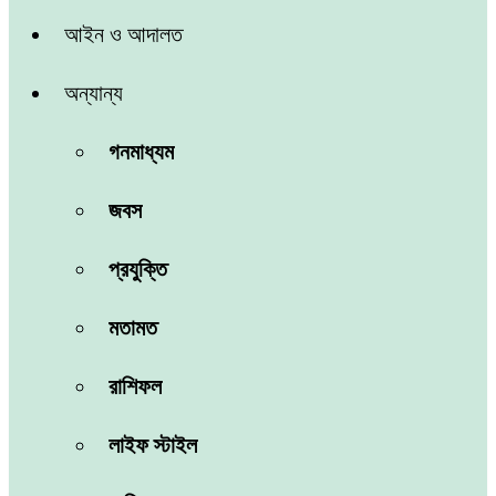
আইন ও আদালত
অন্যান্য
গনমাধ্যম
জবস
প্রযুক্তি
মতামত
রাশিফল
লাইফ স্টাইল