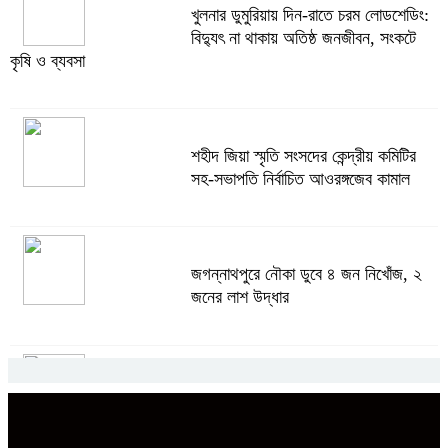
খুলনার ডুমুরিয়ায় দিন-রাতে চরম লোডশেডিং:
খুলনার ডুমুরিয়ায় দিন-রাতে চরম লোডশেডিং:
বিদ্যুৎ না থাকায় অতিষ্ঠ জনজীবন, সংকটে
বিদ্যুৎ না থাকায় অতিষ্ঠ জনজীবন, সংকটে
কৃষি ও ব্যবসা
কৃষি ও ব্যবসা
অস্ত্র উদ্ধারে ডেভিড ইমনসহ ৫ সন্ত্রাসীর
শহীদ জিয়া স্মৃতি সংসদের কেন্দ্রীয় কমিটির
১০ দিনের রিমান্ড চাইবে পুলিশ
সহ-সভাপতি নির্বাচিত আওরঙ্গজেব কামাল
সেনবাগে নতুন গ্যাস কূপের খনন শুরু, মিলতে
জগন্নাথপুরে নৌকা ডুবে ৪ জন নিখোঁজ, ২
পারে দৈনিক ৫-৭ মিলিয়ন ঘনফুট গ্যাস
জনের লাশ উদ্ধার
মেয়েকে ধর্ষণের অভিযোগে সেনবাগে বাবা
চট্টগ্রামে গ্যাসের তীব্র সংকট, রান্না বন্ধ বহু
গ্রেপ্তার
ঘরে রেস্তোরাঁর খাবারের ওপর নির্ভরশীল
নগরবাসী