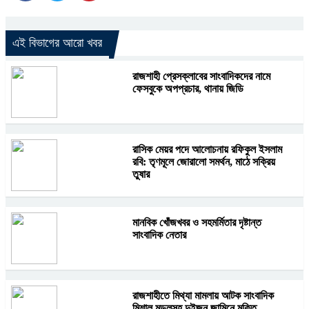
এই বিভাগের আরো খবর
রাজশাহী প্রেসক্লাবের সাংবাদিকদের নামে
ফেসবুকে অপপ্রচার, থানায় জিডি
রাসিক মেয়র পদে আলোচনায় রফিকুল ইসলাম
রবি: তৃণমূলে জোরালো সমর্থন, মাঠে সক্রিয়
তুষার
মানবিক খোঁজখবর ও সহমর্মিতার দৃষ্টান্ত
সাংবাদিক নেতার
রাজশাহীতে মিথ্যা মামলায় আটক সাংবাদিক
মিশাল মন্ডলসহ দুইজন জামিনে মুক্তি,