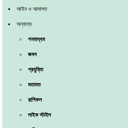
আইন ও আদালত
অন্যান্য
গনমাধ্যম
জবস
প্রযুক্তি
মতামত
রাশিফল
লাইফ স্টাইল