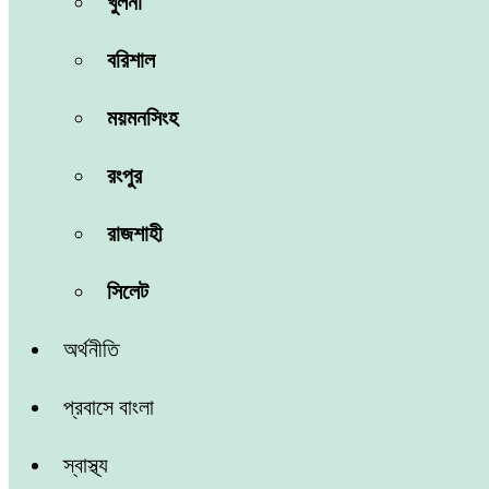
খুলনা
বরিশাল
ময়মনসিংহ
রংপুর
রাজশাহী
সিলেট
অর্থনীতি
প্রবাসে বাংলা
স্বাস্থ্য