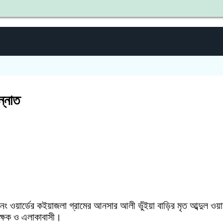
শহীদ জিয
ন্নাত
 ওয়ার্ডের কইয়াজলা গ্রামের আনসার আলী ভুঁইয়া বাড়ির মৃত আব্দুল ওয়াদ
িক্ষক ও এলাকাবাসী।