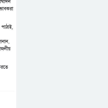
র্ঘদিন
িভাবকরা
 পাঠাই,
ানান,
য়োজনীয়
 করতে