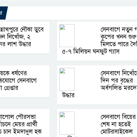
র
্নাথপুরে নৌকা ডুবে
সেনবাগে নতুন গ
জন নিখোঁজ, ২
কূপের খনন শুরু
ের লাশ উদ্ধার
মিলতে পারে দৈ
৫-৭ মিলিয়ন ঘনফুট গ্যাস
েকে ধর্ষণের
সেনবাগে নিখোঁ
িযোগে সেনবাগে
দিন পর বৃদ্ধের
 গ্রেপ্তার
অর্ধগলিত মরদে
উদ্ধার
নাপোল পৌরসভা
সেনবাগে বিয়ের
বাচনে মেয়র প্রার্থী
শেষ না হতেই
ে চান ইমদাদুল হক
মোটরসাইকেল