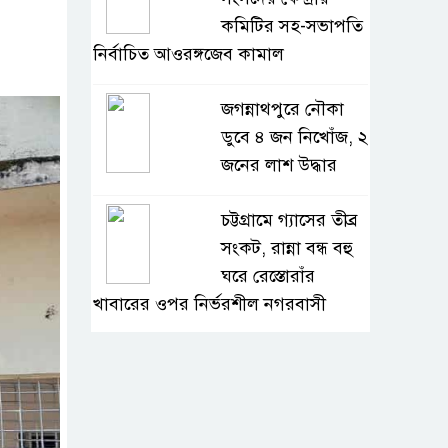
কমিটির সহ-সভাপতি
নির্বাচিত আওরঙ্গজেব কামাল
জগন্নাথপুরে নৌকা
ডুবে ৪ জন নিখোঁজ, ২
জনের লাশ উদ্ধার
চট্টগ্রামে গ্যাসের তীব্র
সংকট, রান্না বন্ধ বহু
ঘরে রেস্তোরাঁর
খাবারের ওপর নির্ভরশীল নগরবাসী
খুলনার ডুমুরিয়ায়
দিন-রাতে চরম
লোডশেডিং: বিদ্যুৎ না
থাকায় অতিষ্ঠ জনজীবন, সংকটে কৃষি ও