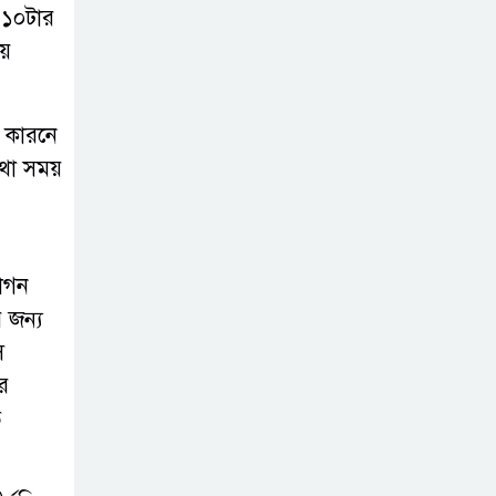
 ১০টার
সোনাতলা পৌরসভার
য়ে
উপ-সহকারী
প্রকৌশলীর বিরুদ্ধে
সাংবাদিকের অভিযোগ,তদন্তের আশ্বাস
র কারনে
প্রশাসকের
যথা সময়
চট্টগ্রামে শিশু মাহফুজ
হত্যা মামলায়
মৃত্যুদণ্ড, বর্ষা হত্যা
কাগন
মামলায় সাক্ষ্যগ্রহণ শুরু
 জন্য
স
উন্নয়ন কে প্রাধান্য
র
দিয়ে বগুড়ার
ত
সোনাতলা পৌরসভার
২০২৬/২০২৭ অর্থ বছরের বাজেট ঘোষণা