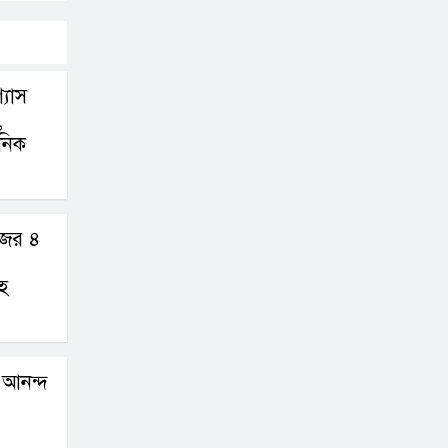
্যাস
,
নিক
জের ৪
হ
 আনন্দ