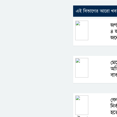
এই বিভাগের আরো খব
জগন
৪ 
জন
মেয়
অভ
বাবা
বে
নির্
হত