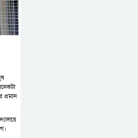
ব্যবসা
অস্ত্র উদ্ধারে ডেভিড
ইমনসহ ৫ সন্ত্রাসীর
১০ দিনের রিমান্ড
চাইবে পুলিশ
সেনবাগে নতুন গ্যাস
কূপের খনন শুরু,
ুষ
মিলতে পারে দৈনিক
 অনেকটা
৫-৭ মিলিয়ন ঘনফুট গ্যাস
 প্রমান
মেয়েকে ধর্ষণের
অভিযোগে সেনবাগে
দ্যালয়ে
বাবা গ্রেপ্তার
োগ।