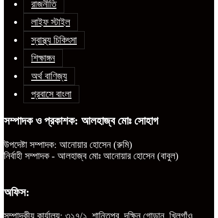
রাজনীতি
লাইফ স্টাইল
স্বাস্থ্য চিকিৎসা
শিক্ষাঙ্গন
অর্থ বাণিজ্য
প্রবাসে বাংলা
সম্পাদক ও প্রকাশক: আলহাজ্ব মোঃ সোহাগ
উপদেষ্টা সম্পাদক: আনোয়ার হোসেন (রুমি)
নির্বাহী সম্পাদক - আলহাজ্ব মোঃ আনোয়ার হোসেন (বাবুল)
অফিস:
সম্পাদকীয় কার্যালয়: ৩১৭/১, শান্তিপুর, দক্ষিন গোড়ান, খিলগাঁও,