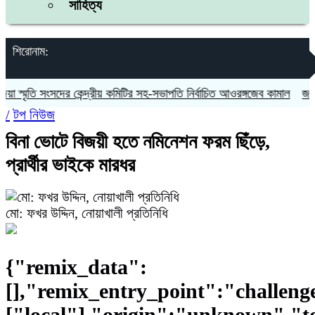
সাহিত্য
শিরোনাম:
ি সংসদের কেন্দ্রীয় কমিটির সহ-সভাপতি নির্বাচিত আওরঙ্গজেব কামাল
জগন্নাথপুরে
/
টপ নিউজ
বিনা ভোটে বিজয়ী হতে নমিনেশন ফরম ছিঁড়ে,
প্রার্থীর ভাইকে মারধর
মো: ফখর উদ্দিন, নোয়াখালী প্রতিনিধি
{"remix_data":
[],"remix_entry_point":"challeng
["local"],"origin":"unknown","t