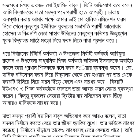
সদস্যের মধ্যে একজন মো.ইয়াসিন বাবুল। তিনি অভিযোগ করে বলেন,
আমি বিদ্যালয়ের দাতা সদস্য পদে প্রার্থী হতে আগ্রহী। ঢাকায়
অবস্থান করায় আমার পক্ষে আমার ভাই মো হানিফ নমিনেশন ফরম
নিতে গেলে কুতুবপুর ইউনিয়ন যুবদলের সভাপতি প্রার্থী আনোয়ার
হোসেন ও বিএনপি নেতা সাহাব উদ্দিনের নেতৃত্বে কতিপয় উচ্ছৃঙ্খল
যুবক বিদ্যালয় মাাঠে মহড়া দিয়ে ফরম নিতে বাধা প্রদান করে।
পরে নির্বাচনের রিটার্নি কর্মকর্তা ও উপজেলা নির্বাহী কর্মকর্তা আরিফুর
রহমান ও উপজেলা মাধ্যমিক শিক্ষা কর্মকর্তা জহিরুল ইসলামকে অবহিত
করলে তারা প্রধান শিক্ষককে বলে ফরম নেয়ার ব্যবস্থা করেন। মো.
হানিফ নমিনেশন ফরম নিয়ে বিদ্যালয় থেকে বের হওয়ার পর তার থেকে
ফরমটি ছিনিয়ে নিয়ে ফরম ছিঁড়ে ফেলে এবং মারধর করে। বিষয়টি
ইউএনও ও শিক্ষা কর্মকর্তাকে জানালে তারা আবার ফরম নেয়ার ব্যবস্থা
করেন। কিন্তু যুবদলের নেতারা দ্বিতীয় বার নমিনেমন ফরম ছিঁড়ে
আবারও হানিফকে মারধর করে।
দাতা সদস্য প্রার্থী ইয়াসিন বাবুল অভিযোগ করে আরও বলেন, দাতা
সদস্য নির্বাচন করতে যেয়ে তার জীবন হুমকির মুখে। তার ভাইকে মারধর
করেছে। নির্বাচনে দাঁড়ালে তাকেও মারধরসহ মেরে ফেলতে পারে। তাই
তিনি নির্বাচনে প্রার্থী হওয়া থেকে নিজেকে বিরত রাখার সিদ্ধান্ত