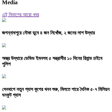
Media
এই বিভাগের আরো খবর
জগন্নাথপুরে নৌকা ডুবে ৪ জন নিখোঁজ, ২ জনের লাশ উদ্ধার
অস্ত্র উদ্ধারে ডেভিড ইমনসহ ৫ সন্ত্রাসীর ১০ দিনের রিমান্ড চাইবে
পুলিশ
সেনবাগে নতুন গ্যাস কূপের খনন শুরু, মিলতে পারে দৈনিক ৫-৭ মিলিয়ন
ঘনফুট গ্যাস