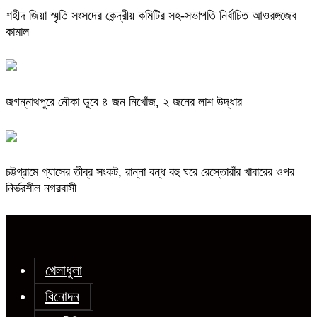
শহীদ জিয়া স্মৃতি সংসদের কেন্দ্রীয় কমিটির সহ-সভাপতি নির্বাচিত আওরঙ্গজেব
কামাল
জগন্নাথপুরে নৌকা ডুবে ৪ জন নিখোঁজ, ২ জনের লাশ উদ্ধার
চট্টগ্রামে গ্যাসের তীব্র সংকট, রান্না বন্ধ বহু ঘরে রেস্তোরাঁর খাবারের ওপর
নির্ভরশীল নগরবাসী
খেলাধুলা
বিনোদন