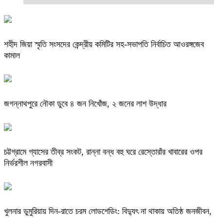
শহীদ জিয়া স্মৃতি সংসদের কেন্দ্রীয় কমিটির সহ-সভাপতি নির্বাচিত আওরঙ্গজেব
কামাল
জগন্নাথপুরে নৌকা ডুবে ৪ জন নিখোঁজ, ২ জনের লাশ উদ্ধার
চট্টগ্রামে গ্যাসের তীব্র সংকট, রান্না বন্ধ বহু ঘরে রেস্তোরাঁর খাবারের ওপর
নির্ভরশীল নগরবাসী
খুলনার ডুমুরিয়ায় দিন-রাতে চরম লোডশেডিং: বিদ্যুৎ না থাকায় অতিষ্ঠ জনজীবন,