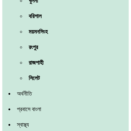
খুলনা
বরিশাল
ময়মনসিংহ
রংপুর
রাজশাহী
সিলেট
অর্থনীতি
প্রবাসে বাংলা
স্বাস্থ্য