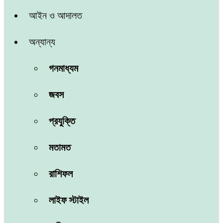
আইন ও আদালত
অন্যান্য
গনমাধ্যম
জবস
প্রযুক্তি
মতামত
রাশিফল
লাইফ স্টাইল