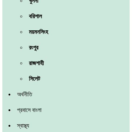
খুলনা
বরিশাল
ময়মনসিংহ
রংপুর
রাজশাহী
সিলেট
অর্থনীতি
প্রবাসে বাংলা
স্বাস্থ্য