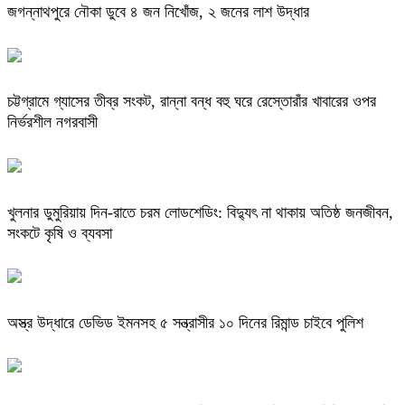
জগন্নাথপুরে নৌকা ডুবে ৪ জন নিখোঁজ, ২ জনের লাশ উদ্ধার
চট্টগ্রামে গ্যাসের তীব্র সংকট, রান্না বন্ধ বহু ঘরে রেস্তোরাঁর খাবারের ওপর
নির্ভরশীল নগরবাসী
খুলনার ডুমুরিয়ায় দিন-রাতে চরম লোডশেডিং: বিদ্যুৎ না থাকায় অতিষ্ঠ জনজীবন,
সংকটে কৃষি ও ব্যবসা
অস্ত্র উদ্ধারে ডেভিড ইমনসহ ৫ সন্ত্রাসীর ১০ দিনের রিমান্ড চাইবে পুলিশ