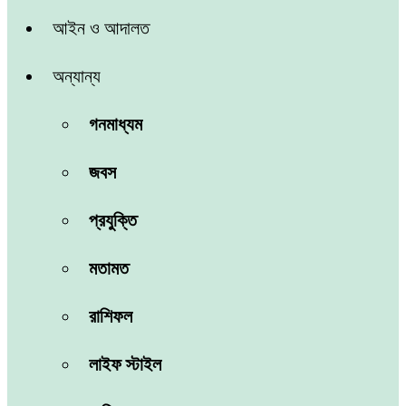
আইন ও আদালত
অন্যান্য
গনমাধ্যম
জবস
প্রযুক্তি
মতামত
রাশিফল
লাইফ স্টাইল