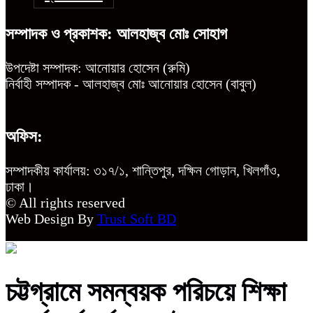
সম্পাদক ও প্রকাশক: আলহাজ্ব মোঃ সোহাগ
উপদেষ্টা সম্পাদক: আনোয়ার হোসেন (রুমি)
নির্বাহী সম্পাদক - আলহাজ্ব মোঃ আনোয়ার হোসেন (বাবুল)
অফিস:
সম্পাদকীয় কার্যালয়: ৩১৭/১, শান্তিপুর, দক্ষিন গোড়ান, খিলগাঁও,
ঢাকা।
© All rights reserved
Web Design By
Trust Soft BD
চট্টগ্রামে সমন্বয়ক পরিচয়ে শিক্ষা