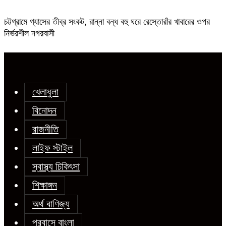
চট্টগ্রামে গ্যাসের তীব্র সংকট, রান্না বন্ধ বহু ঘরে রেস্তোরাঁর খাবারের ওপর
নির্ভরশীল নগরবাসী
খেলাধুলা
বিনোদন
রাজনীতি
লাইফ স্টাইল
স্বাস্থ্য চিকিৎসা
শিক্ষাঙ্গন
অর্থ বাণিজ্য
প্রবাসে বাংলা