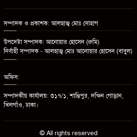
মেয়েকে ধর্ষণের অভিযোগে সেনবাগে
বাবা গ্রেপ্তার
সম্পাদক ও প্রকাশক: আলহাজ্ব মোঃ সোহাগ
সোনাতলা পৌরসভার উপ-সহকারী
উপদেষ্টা সম্পাদক: আনোয়ার হোসেন (রুমি)
প্রকৌশলীর বিরুদ্ধে সাংবাদিকের
নির্বাহী সম্পাদক - আলহাজ্ব মোঃ আনোয়ার হোসেন (বাবুল)
অভিযোগ,তদন্তের আশ্বাস প্রশাসকের
চট্টগ্রামে শিশু মাহফুজ হত্যা মামলায়
অফিস:
মৃত্যুদণ্ড, বর্ষা হত্যা মামলায়
সাক্ষ্যগ্রহণ শুরু
সম্পাদকীয় কার্যালয়: ৩১৭/১, শান্তিপুর, দক্ষিন গোড়ান,
উন্নয়ন কে প্রাধান্য দিয়ে বগুড়ার
খিলগাঁও, ঢাকা।
সোনাতলা পৌরসভার ২০২৬/২০২৭
অর্থ বছরের বাজেট ঘোষণা
© All rights reserved