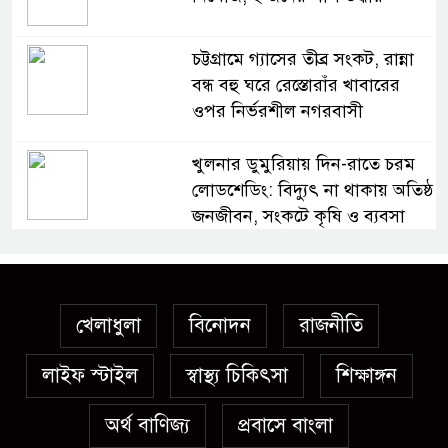
চট্টগ্রামে গ্যাসের তীব্র সংকট, রান্না
বন্ধ বহু ঘরে রেস্তোরাঁর খাবারের
ওপর নির্ভরশীল নগরবাসী
খুলনার ডুমুরিয়ায় দিন-রাতে চরম
লোডশেডিং: বিদ্যুৎ না থাকায় অতিষ্ঠ
জনজীবন, সংকটে কৃষি ও ব্যবসা
অস্ত্র উদ্ধারে ডেভিড ইমনসহ ৫
সন্ত্রাসীর ১০ দিনের রিমান্ড চাইবে
পুলিশ
খেলাধুলা
বিনোদন
রাজনীতি
লাইফ স্টাইল
স্বাস্থ্য চিকিৎসা
সেনবাগে নতুন গ্যাস কূপের খনন
শিক্ষাঙ্গন
শুরু, মিলতে পারে দৈনিক ৫-৭
অর্থ বাণিজ্য
প্রবাসে বাংলা
মিলিয়ন ঘনফুট গ্যাস