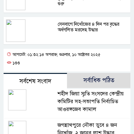
শুরু
সেনবাগে নিখোঁজের ৪ দিন পর বৃদ্ধের
অর্ধগলিত মরদেহ উদ্ধার
আপডেট: ০১:৩২:১৪ অপরাহ্ন, শুক্রবার, ১০ অক্টোবর ২০২৫
১৩৩
সর্বাধিক পঠিত
সর্বশেষ সংবাদ
শহীদ জিয়া স্মৃতি সংসদের কেন্দ্রীয়
কমিটির সহ-সভাপতি নির্বাচিত
আওরঙ্গজেব কামাল
জগন্নাথপুরে নৌকা ডুবে ৪ জন
নিখোঁজ, ২ জনের লাশ উদ্ধার