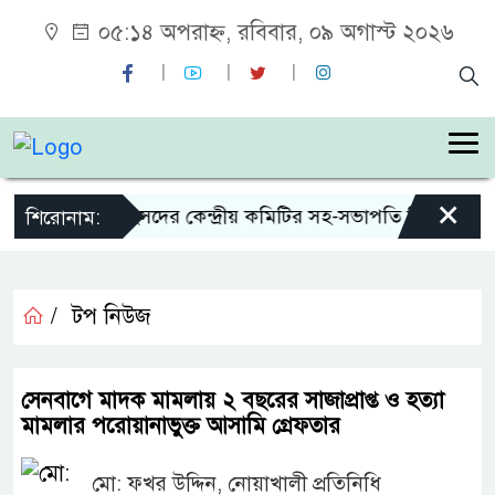
০৫:১৪ অপরাহ্ন, রবিবার, ০৯ অগাস্ট ২০২৬
×
দ জিয়া স্মৃতি সংসদের কেন্দ্রীয় কমিটির সহ-সভাপতি নির্বাচিত আও
শিরোনাম:
/
টপ নিউজ
সেনবাগে মাদক মামলায় ২ বছরের সাজাপ্রাপ্ত ও হত্যা
মামলার পরোয়ানাভুক্ত আসামি গ্রেফতার
মো: ফখর উদ্দিন, নোয়াখালী প্রতিনিধি