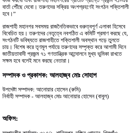
কাজ করবো এবং রাজশাহী মহানগরের প্রতিটি প্রান্তে প্রজন্ম ৭১-এর
বার্তা পৌঁছে দেবো। তরুণদের সক্রিয় অংশগ্রহণেই সংগঠন শক্তিশালী
হবে।”
রাজশাহী মহানগর সবসময় রাজনৈতিকভাবে গুরুত্বপূর্ণ এলাকা হিসেবে
বিবেচিত হয়। তরুণদের নেতৃত্বে নবগঠিত এ কমিটি প্রমাণ করছে যে,
সংগঠনটি ভবিষ্যতে রাজশাহীতে শক্তিশালী অবস্থান গড়ে তুলতে
চায়। বিশেষ করে তৃণমূল পর্যায়ে তরুণদের সম্পৃক্ত করে আগামী দিনে
জাতীয়তাবাদী প্রজন্ম ৭১ গণতান্ত্রিক আন্দোলনে মুখ্য ভুমিকা রাখতে
সক্ষম হবে বলেই মনে করছে নেতারা।
সম্পাদক ও প্রকাশক: আলহাজ্ব মোঃ সোহাগ
উপদেষ্টা সম্পাদক: আনোয়ার হোসেন (রুমি)
নির্বাহী সম্পাদক - আলহাজ্ব মোঃ আনোয়ার হোসেন (বাবুল)
অফিস:
সম্পাদকীয় কার্যালয়: ৩১৭/১, শান্তিপুর, দক্ষিন গোড়ান, খিলগাঁও,