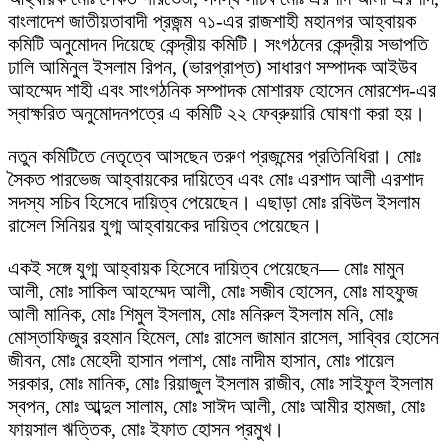
বাংলাদেশ জাতীয়তাবাদী প্রজন্ম ৭১-এর রাজশাহী মহানগর আহ্বায়ক
কমিটি অনুমোদন দিয়েছে কেন্দ্রীয় কমিটি। সংগঠনের কেন্দ্রীয় সভাপতি
ঢালি আমিনুল ইসলাম রিপন, (ভারপ্রাপ্ত) সাধারণ সম্পাদক আইউব
আহম্মেদ শাহী এবং সাংগঠনিক সম্পাদক মোশারফ হোসেন মোরশেদ-এর
স্বাক্ষরিত অনুমোদনপত্রে এ কমিটি ২২ ফেব্রুয়ারি ঘোষণা করা হয়।
নতুন কমিটিতে নেতৃত্বে আসছেন তরুণ প্রজন্মের প্রতিনিধিরা। মোঃ
সৈকত পারভেজ আহ্বায়কের দায়িত্বে এবং মোঃ এরশাদ আলী এরশাদ
সদস্য সচিব হিসেবে দায়িত্ব পেয়েছেন। এছাড়া মোঃ রবিউল ইসলাম
রাসেল সিনিয়র যুগ্ম আহ্বায়কের দায়িত্ব পেয়েছেন।
একই সঙ্গে যুগ্ম আহ্বায়ক হিসেবে দায়িত্ব পেয়েছেন— মোঃ মামুন
আলী, মোঃ সাকিল আহম্মেদ আলী, মোঃ সজীব হোসেন, মোঃ মাহফুজ
আলী মানিক, মোঃ শিমুল ইসলাম, মোঃ মনিরুল ইসলাম মনি, মোঃ
মোস্তাফিজুর রহমান হিমেল, মোঃ রাসেল জামান রাসেল, সাব্বির হোসেন
জীবন, মোঃ মেহেদী হাসান পলাশ, মোঃ নাদীম হাসান, মোঃ পায়েল
সরকার, মোঃ মানিক, মোঃ রিয়াজুল ইসলাম রাজীব, মোঃ সাইফুল ইসলাম
স্বপন, মোঃ আব্দুল সালাম, মোঃ সাঈদ আলী, মোঃ আমীর হামজা, মোঃ
ফায়সাল ঋত্তিক, মোঃ ইফাত হোসন প্রমুখ।