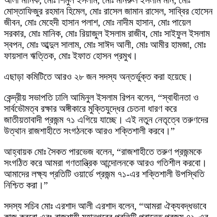
আলী মানিক, মোঃ শিমুল ইসলাম, মোঃ মনিরুল ইসলাম মনি, মোঃ
মোস্তাফিজুর রহমান হিমেল, মোঃ রাসেল জামান রাসেল, সাব্বির হোসেন
জীবন, মোঃ মেহেদী হাসান পলাশ, মোঃ নাদীম হাসান, মোঃ পায়েল
সরকার, মোঃ মানিক, মোঃ রিয়াজুল ইসলাম রাজীব, মোঃ সাইফুল ইসলাম
স্বপন, মোঃ আব্দুল সালাম, মোঃ সাঈদ আলী, মোঃ আমীর হামজা, মোঃ
ফায়সাল ঋত্তিক, মোঃ ইফাত হোসন প্রমুখ।
এছাড়া কমিটিতে আরও ২৮ জন সদস্য অন্তর্ভুক্ত করা হয়েছে।
কেন্দ্রীয় সভাপতি ঢালি আমিনুল ইসলাম রিপন বলেন, “স্বাধীনতা ও
সার্বভৌমত্ব রক্ষার অঙ্গীকারে মুক্তিযুদ্ধের চেতনা ধারণ করে
জাতীয়তাবাদী প্রজন্ম ৭১ এগিয়ে যাচ্ছে। এই নতুন নেতৃত্বে তরুণদের
উত্থান রাজশাহীতে সংগঠনকে আরও শক্তিশালী করবে।”
আহ্বায়ক মোঃ সৈকত পারভেজ বলেন, “রাজশাহীতে তরুণ প্রজন্মকে
সংগঠিত করে আমরা গণতান্ত্রিক আন্দোলনকে আরও গতিশীল করবো।
আমাদের লক্ষ্য প্রতিটি ওয়ার্ডে প্রজন্ম ৭১-এর শক্তিশালী উপস্থিতি
নিশ্চিত করা।”
সদস্য সচিব মোঃ এরশাদ আলী এরশাদ বলেন, “আমরা ঐক্যবদ্ধভাবে