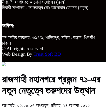
উপদেষ্টা সম্পাদক: আনোয়ার হোসেন (রুমি)
নির্বাহী সম্পাদক - আলহাজ্ব মোঃ আনোয়ার হোসেন (বাবুল)
অফিস:
সম্পাদকীয় কার্যালয়: ৩১৭/১, শান্তিপুর, দক্ষিন গোড়ান, খিলগাঁও,
ঢাকা।
© All rights reserved
Web Design By
Trust Soft BD
রাজশাহী মহানগরে প্রজন্ম ৭১-এর
নতুন নেতৃত্বে তরুণদের উত্থান
আপডেট: ০২:০০:০৭ অপরাহ্ন, রবিবার, ২৪ অগাস্ট ২০২৫