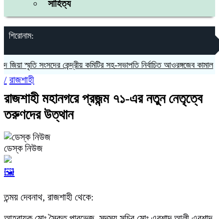
সাহিত্য
শিরোনাম:
়া স্মৃতি সংসদের কেন্দ্রীয় কমিটির সহ-সভাপতি নির্বাচিত আওরঙ্গজেব কামাল
জগন্
/
রাজশাহী
রাজশাহী মহানগরে প্রজন্ম ৭১-এর নতুন নেতৃত্বে
তরুণদের উত্থান
ডেস্ক নিউজ
🖼️
তন্ময় দেবনাথ, রাজশাহী থেকে:
আহ্বায়ক মোঃ সৈকত পারভেজ, সদস্য সচিব মোঃ এরশাদ আলী এরশাদ,