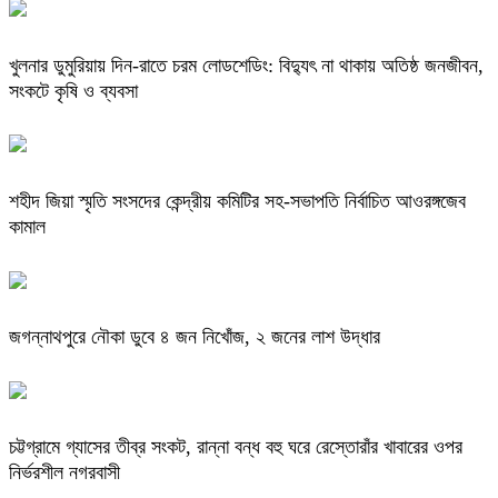
খুলনার ডুমুরিয়ায় দিন-রাতে চরম লোডশেডিং: বিদ্যুৎ না থাকায় অতিষ্ঠ জনজীবন,
সংকটে কৃষি ও ব্যবসা
শহীদ জিয়া স্মৃতি সংসদের কেন্দ্রীয় কমিটির সহ-সভাপতি নির্বাচিত আওরঙ্গজেব
কামাল
জগন্নাথপুরে নৌকা ডুবে ৪ জন নিখোঁজ, ২ জনের লাশ উদ্ধার
চট্টগ্রামে গ্যাসের তীব্র সংকট, রান্না বন্ধ বহু ঘরে রেস্তোরাঁর খাবারের ওপর
নির্ভরশীল নগরবাসী