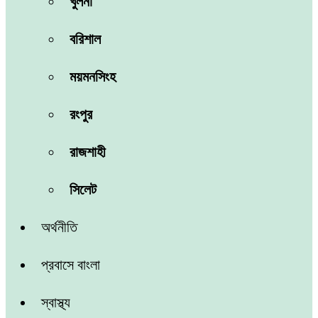
খুলনা
বরিশাল
ময়মনসিংহ
রংপুর
রাজশাহী
সিলেট
অর্থনীতি
প্রবাসে বাংলা
স্বাস্থ্য