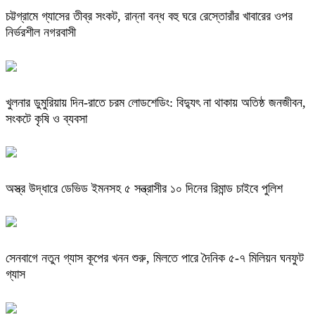
চট্টগ্রামে গ্যাসের তীব্র সংকট, রান্না বন্ধ বহু ঘরে রেস্তোরাঁর খাবারের ওপর
নির্ভরশীল নগরবাসী
খুলনার ডুমুরিয়ায় দিন-রাতে চরম লোডশেডিং: বিদ্যুৎ না থাকায় অতিষ্ঠ জনজীবন,
সংকটে কৃষি ও ব্যবসা
অস্ত্র উদ্ধারে ডেভিড ইমনসহ ৫ সন্ত্রাসীর ১০ দিনের রিমান্ড চাইবে পুলিশ
সেনবাগে নতুন গ্যাস কূপের খনন শুরু, মিলতে পারে দৈনিক ৫-৭ মিলিয়ন ঘনফুট
গ্যাস