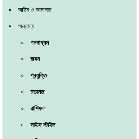
আইন ও আদালত
অন্যান্য
গনমাধ্যম
জবস
প্রযুক্তি
মতামত
রাশিফল
লাইফ স্টাইল